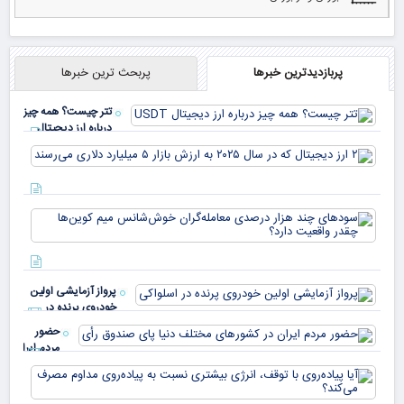
پربازدیدترین خبرها
پربحث ترین خبرها
تتر چیست؟ همه چیز
درباره ارز دیجیتال
USDT
۲ ا
دیج
که 
سود
به 
هزا
معا
میلی
خو
دلا
میم
می‌
پرواز آزمایشی اولین
چقد
خودروی پرنده در
دار
اسلواکی
حضور
مردم ایران
در
آیا
کشورهای
پیا
مختلف