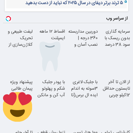
۵ ترند برتر دیفای در سال ۲۰۲۵ که نباید از دست بدهید
از سراسر وب
سرمایه گذاری
دوربین مداربسته
اقساط ۱۲ ماهه
لیفت طبیعی و
بدون ریسک با
360 درجه |
ایمپلنت
تحریک
سود 38 درصد
نصب آسان و
کلاژن‌سازی از
سالانه
راحت
داخل پوست با
24ماه ماندگاری
بدون چک و
از الان تا آخر
با جلبک لاغری
با پودر جلبک
پیشنهاد ویژه
ضامن؛ همین
تابستون حداقل
3سوته به اندام
شکم و پهلوتو
پیمان طالبی
امروز اقدام کن
12کیلو چربی
ایده ال برس(تا
آب کن و مانکن
جوان شو
میسوزونی!
امشب تخفیف
شو(تخفیف تا
ویژه)
امشب)
سفارش سورملینا
کارشناسی تمامی
100 هزار تومن
تنها روش قطعی
تا آخر جام