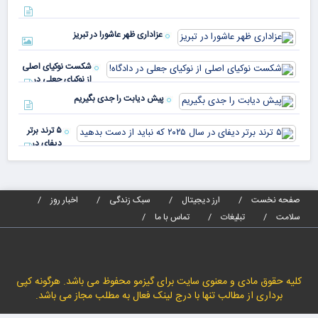
با 
دنیا پای
انر
صندوق
بیش
رأی
عزاداری ظهر عاشورا در تبریز
نسب
پیا
مدا
شکست نوکیای اصلی
مص
از نوکیای جعلی در
می‌
دادگاه!
پیش دیابت را جدی بگیریم
۵ ترند برتر
دیفای در
سال ۲۰۲۵ که
نباید از دست
بدهید
صفحه نخست
ارز دیجیتال
سبک زندگی
اخبار روز
سلامت
تبلیغات
تماس با ما
کلیه حقوق مادی و معنوی سایت برای گیزمو محفوظ می باشد. هرگونه کپی
برداری از مطالب تنها با درج لینک فعال به مطلب مجاز می باشد.