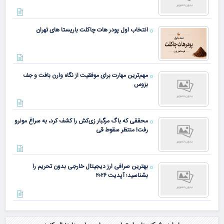
انتخاب اول پودر هات چاکلت باریستا های تهران
مهم‌ترین مهارت برای موفقیت از نگاه وارن بافت و جف
بزوس
محققی که باگ مرگبار زی‌کش را کشف کرد، به سراغ مونرو
رفت! منتظر سقوط قی
بهترین صرافی ارز دیجیتال خارجی بدون تحریم را
بشناسید؛ آپدیت ۲۰۲۶