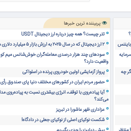
پربیننده ترین خبرها
؟
تتر چیست؟ همه چیز درباره ارز دیجیتال USDT
 بایننس
۲ ارز دیجیتال که در سال ۲۰۲۵ به ارزش بازار ۵ میلیارد دلاری می‌رسند
سرمایه
سودهای چند هزار درصدی معامله‌گران خوش‌شانس میم کوی
واقعیت دارد؟
های دیجیتال ۲۰ سال دیگر چه
پرواز آزمایشی اولین خودروی پرنده در اسلواکی
حضور مردم ایران در کشورهای مختلف دنیا پای صندوق رأی
آیا پیاده‌روی با توقف، انرژی بیشتری نسبت به پیاده‌روی م
می‌کند؟
عزاداری ظهر عاشورا در تبریز
شکست نوکیای اصلی از نوکیای جعلی در دادگاه!
 منتظر
پیش دیابت را جدی بگیریم