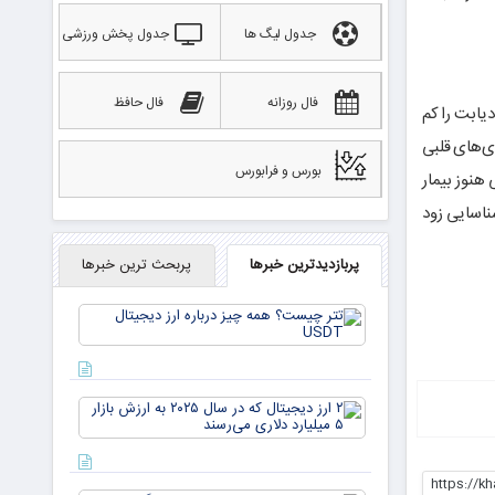
جدول لیگ ها
جدول پخش ورزشی
فال روزانه
فال حافظ
دیابت را کم
ی‌های قلبی
بورس و فرابورس
هنوز بیمار
ست، پس شناسایی زود
پربازدیدترین خبرها
پربحث ترین خبرها
تتر
چیست؟
همه چیز
درباره ارز
دیجیتال
۲ ارز
USDT
دیجیتال
که در
سال ۲۰۲۵
https://k
به ارزش