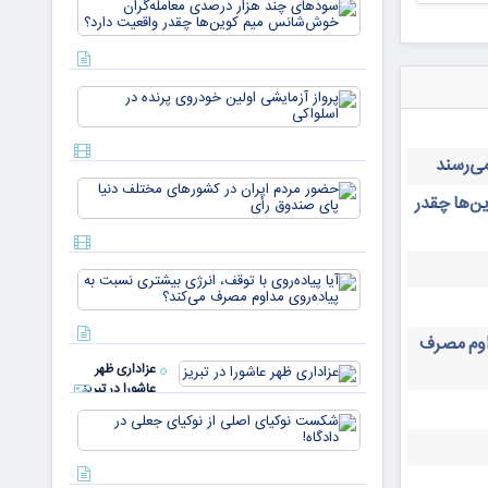
سودهای چن
بازار ۵
هزار درصد
میلیارد
معامله‌گران
دلاری
خوش‌شان
می‌رسند
میم کوین‌ه
پرواز
چقدر واقع
آزمایشی
دار
اولین
خودروی
پرنده در
حضور
اسلواکی
ن‌ها چقدر
مردم ایران
در
کشورهای
مختلف
آیا
دنیا پای
پیاده‌روی
صندوق
با توقف،
رأی
انرژی
داوم مصرف
بیشتری
عزاداری ظهر
نسبت به
عاشورا در تبریز
پیاده‌روی
مداوم
شکست
مصرف
نوکیای
می‌کن
اصلی از
نوکیای