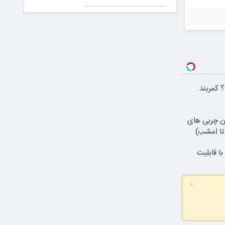
جعلی در
پیش دیابت را
دادگاه!
جدی بگیریم
رای برای ایران عزیز
 کمربند
دن چربی های
ا قابلیت
×