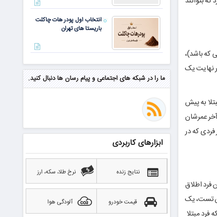
 که بتوانند
انتخاب اول پودر هات چاکلت
باریستا های تهران
 که باشد)،
مهم‌ترین مهارت برای موفقیت از
ر نهایت یک
نگاه وارن بافت و جف بزوس
ما را در شبکه های اجتماعی و پیام رسان ها دنبال کنید.
بتلا به پیش
محققی که باگ مرگبار زی‌کش را
ش دیابت هستند، تا آخر عمرشان
کشف کرد، به سراغ مونرو رفت!
منتظر سقوط قی
 از هر چهار فردی که در
ابزارهای کاربردی
بهترین صرافی ارز دیجیتال
خارجی بدون تحریم را بشناسید؛
آپدیت ۲۰۲۶
نتایج زنده
نرخ طلا، سکه، ارز
 فرد اطلاق
ین تست، یک
قیمت خودرو
آلودگی هوا
که فرد مبتلا