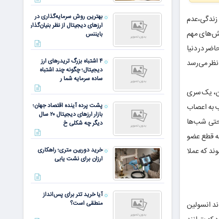
بهترین روش سرمایه‌گذاری در
 زندگی،عدم
ارزهای دیجیتال از نظر بنیان‌گذار
لش‌های مهم
بایننس
ضر در دنیا
۴ اشتباه بزرگ تریدرهای ارز
ست، به نظر می‌رسد
دیجیتال؛ چگونه چند اشتباه
ساده سرمایه شما ر
ان، یک سری
پشت پرده آینده اقتصاد جهان؛
ب به اعصاب
بازار ارزهای دیجیتال ۲۰ سال
 حتی شب‌ها
دیگر چه شکلی خ
ه قطع عضو
ند که عملا
خرید دوربین متری؛ راهکاری
ارزان برای نشت یابی
آیا خرید تتر برای پس‌انداز
منطقی است؟
ند انسولین