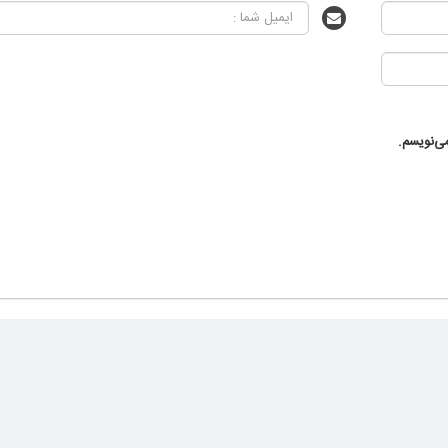
ی‌نویسم.
خست
ارز دیجیتال
سبک زندگی
اخبار روز
سلامت
تبلیغات
تماس با 