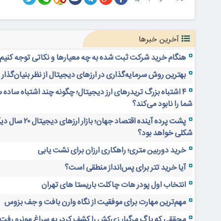
آخرین خبرها
هنگام خرید شرکت ثبت شده به چه معیارها و نکاتی توجه کنیم
بهترین روش سرمایه‌گذاری در ارزهای دیجیتال از نظر بنیان‌گذار
۴ اشتباه بزرگ تریدرهای ارز دیجیتال؛ چگونه چند اشتباه ساده 
شما را نابود می‌کند؟
پشت پرده آینده اقتصاد جهان؛ بازار ارز
شکلی خواهد بود؟
خرید دوربین متری؛ راهکاری ارزان برای نشت یابی
آیا خرید تتر برای پس‌انداز منطقی است؟
انتخاب اول پودر هات چاکلت باریستا های تهران
مهم‌ترین مهارت برای موفقیت از نگاه وارن بافت و جف بزوس
محققی که باگ مرگبار زی‌کش را کشف کرد، به سراغ مونرو رفت!