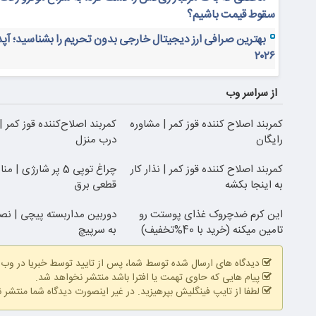
سقوط قیمت باشیم؟
بهترین صرافی ارز دیجیتال خارجی بدون تحریم را بشناسید؛ آپ
۲۰۲۶
از سراسر وب
کمربند اصلاح کننده قوز کمر | مشاوره
کمربند اصلاح‌کننده قوز کمر 
رایگان
درب منزل
کمربند اصلاح کننده قوز کمر | نذار کار
چراغ توپی 5 پر شارژی 
به اینجا بکشه
قطعی برق
این کرم ضدچروک غذای پوستت رو
دوربین مداربسته پیچی | ن
تامین میکنه (خرید با 40%تخفیف)
به سرپیچ
دیدگاه های ارسال شده توسط شما، پس از تایید توسط خبریا در وب
پیام هایی که حاوی تهمت یا افترا باشد منتشر نخواهد شد.
لطفا از تایپ فینگلیش بپرهیزید. در غیر اینصورت دیدگاه شما منتشر 