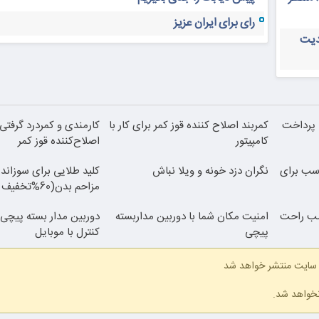
رای برای ایران عزیز
دیت
| پرداخت
کمربند اصلاح کننده قوز کمر برای کار با
کارمندی و کمردرد گرفتی؟
کامپیتور
اصلاح‌کننده قوز کمر
| مناسب برای
نگران دزد خونه و ویلا نباش
کلید طلایی برای سوزان
مزاحم بدن(60%تخفیف تا امشب)
صب راحت
امنیت مکان شما با دوربین مداربسته
دوربین مدار بسته پیچی ب
پیچی
کنترل با موبایل
 سایت منتشر خواهد شد
نخواهد شد.