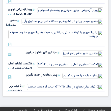
خو
دلا
میم
می‌
پرواز آزمایشی اولین
چقد
خودروی پرنده در
دار
اسلواکی
حضور
مردم ایران
در
آیا
کشورهای
پیا
مختلف
با 
دنیا پای
انر
صندوق
بیش
رأی
عزاداری ظهر عاشورا در تبریز
نسب
پیا
مدا
شکست نوکیای اصلی
مص
از نوکیای جعلی در
می‌
دادگاه!
پیش دیابت را جدی بگیریم
۵ ترند برتر
دیفای در
سال ۲۰۲۵ که
نباید از دست
بدهید
صفحه نخست
ارز دیجیتال
سبک زندگی
اخبار روز