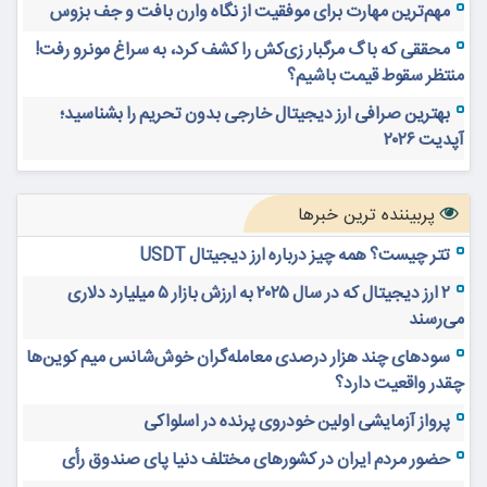
مهم‌ترین مهارت برای موفقیت از نگاه وارن بافت و جف بزوس
محققی که باگ مرگبار زی‌کش را کشف کرد، به سراغ مونرو رفت!
منتظر سقوط قیمت باشیم؟
بهترین صرافی ارز دیجیتال خارجی بدون تحریم را بشناسید؛
آپدیت ۲۰۲۶
پربیننده ترین خبرها
تتر چیست؟ همه چیز درباره ارز دیجیتال USDT
۲ ارز دیجیتال که در سال ۲۰۲۵ به ارزش بازار ۵ میلیارد دلاری
می‌رسند
سودهای چند هزار درصدی معامله‌گران خوش‌شانس میم کوین‌ها
چقدر واقعیت دارد؟
پرواز آزمایشی اولین خودروی پرنده در اسلواکی
حضور مردم ایران در کشورهای مختلف دنیا پای صندوق رأی