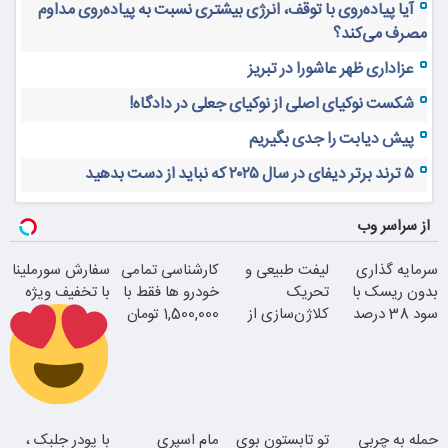
آیا پیاده‌روی با توقف، انرژی بیشتری نسبت به پیاده‌روی مداوم
مصرف می‌کند؟
عزاداری ظهر عاشورا در تبریز
شکست نوکیای اصلی از نوکیای جعلی در دادگاه!
پیش دیابت را جدی بگیریم
۵ ترند برتر دیفای در سال ۲۰۲۵ که نباید از دست بدهید
از سراسر وب
سرمایه گذاری
لیفت طبیعی و
کارشناسی تمامی
سفارش سورملینا
بدون ریسک با
تحریک
خودرو ها فقط با
با تخفیف ویژه
سود 38 درصد
کلاژن‌سازی از
1,500,000 تومان
سالانه
داخل پوست با
24ماه ماندگاری
رفع بوی عرق در
حمله به چربی
تو تابستون بوی
مام اسپری
با پودر جلبک ،
2 دقیقه!