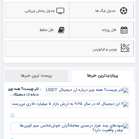
جدول لیگ ها
جدول پخش ورزشی
فال روزانه
فال حافظ
بورس و فرابورس
پربازدیدترین خبرها
پربحث ترین خبرها
تتر چیست؟ همه چیز
درباره ارز دیجیتال
USDT
۲ ا
دیج
که 
سود
به 
هزا
معا
میلی