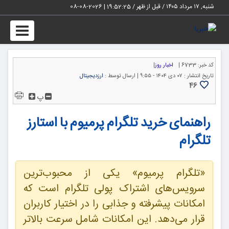
شنبه, ۱۷ مرداد ۱۴۰۵ / قبل از ظهر /
19:52:26
|
2026-08-08
Toggle
igation
کد خبر:
6733 |
اخبار روز
|
تاریخ انتشار :
۰۷ دی ۱۴۰۴ - ۹:۵۵ |
ارسال توسط :
ارزدیجیتال
46
پ
راهنمای خرید تلگرام پرمیوم با استارز
تلگرام
«تلگرام پرمیوم» یکی از محبوب‌ترین
سرویس‌های اشتراک پولی تلگرام است که
امکانات پیشرفته و جذابی را در اختیار کاربران
قرار می‌دهد. این امکانات شامل سرعت بالاتر