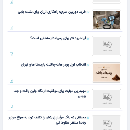
خرید دوربین متری؛ راهکاری ارزان برای نشت یابی
آیا خرید تتر برای پس‌انداز منطقی است؟
انتخاب اول پودر هات چاکلت باریستا های تهران
مهم‌ترین مهارت برای موفقیت از نگاه وارن بافت و جف
بزوس
محققی که باگ مرگبار زی‌کش را کشف کرد، به سراغ مونرو
رفت! منتظر سقوط قی