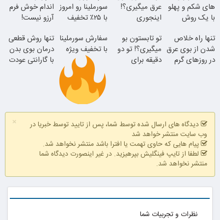
های شکم و پهلو
عرق میگیری؟!
سورملینا رو امروز
اندام خوش فرم
با یک روش
اینجوری
با ۲۵٪ تخفیف
آرزو نیست!
جوان شو
قوی(پودرجلبک
درمانش کن!!
بخر
(3تا7 کیلو
تنها راه خلاص
تو تابستون بو
سفارش سورملینا
تنها روش قطعی
سبز45%تخفیف)
کاهش وزن در
شدن از بوی عرق
میگیری؟! تو دو
با تخفیف ویژه
درمان بوی بدن
یک ماه)
در روزهای گرم
دقیقه برای
با گارانتی عودت
همیشه درمانش
وجه
کن
موجودی
×
فیلم رو ببین
محدود!!!!
دیدگاه های ارسال شده توسط شما، پس از تایید توسط خبریا در
همین الان ببین
وب سایت منتشر خواهد شد
پیام هایی که حاوی تهمت یا افترا باشد منتشر نخواهد شد.
لطفا از تایپ فینگلیش بپرهیزید. در غیر اینصورت دیدگاه شما
منتشر نخواهد شد.
نظرات و تجربیات شما