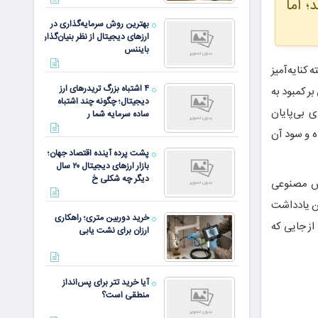
؛ اما
بهترین روش سرمایه‌گذاری در
ارزهای دیجیتال از نظر بنیان‌گذار
بایننس
کنایه‌آمیز
۴ اشتباه بزرگ تریدرهای ارز
ر کمبود به
دیجیتال؛ چگونه چند اشتباه
ی بی‌پایان
ساده سرمایه شما ر
ه و سود آن
پشت پرده آینده اقتصاد جهان؛
بازار ارزهای دیجیتال ۲۰ سال
دیگر چه شکلی خ
هوش مصنوعی
ین یادداشت
خرید دوربین متری؛ راهکاری
وج این فناوری سوار شوید و سودی ۱۰۰ برابری را از جایی که
ارزان برای نشت یابی
آیا خرید تتر برای پس‌انداز
منطقی است؟