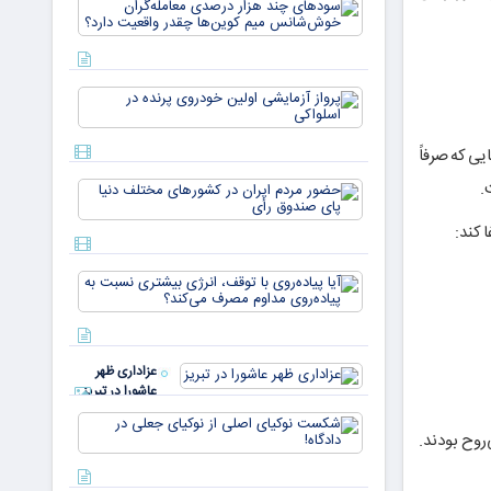
سودهای چن
بازار ۵
هزار درصد
میلیارد
معامله‌گران
دلاری
خوش‌شان
می‌رسند
میم کوین‌ه
پرواز
چقدر واقع
آزمایشی
دار
اولین
یی که صرفاً
خودروی
پرنده در
.
حضور
اسلواکی
مردم ایران
در
 کند:
کشورهای
مختلف
آیا
دنیا پای
پیاده‌روی
صندوق
با توقف،
رأی
انرژی
بیشتری
عزاداری ظهر
نسبت به
عاشورا در تبریز
پیاده‌روی
مداوم
شکست
مصرف
روح بودند.
نوکیای
می‌کن
اصلی از
نوکیای