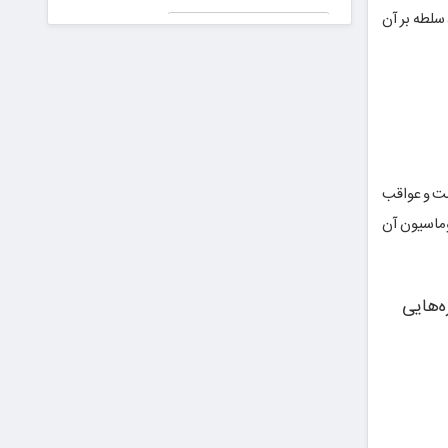
جعلی در
سلطه بر آن
پیش دیابت را
دادگاه!
جدی بگیریم
۵ ترند
برتر
دیفای
در سال
۲۰۲۵
که
نباید از
دست
ست و عواقب
بدهید
وماسیون آن
ه‌هایی