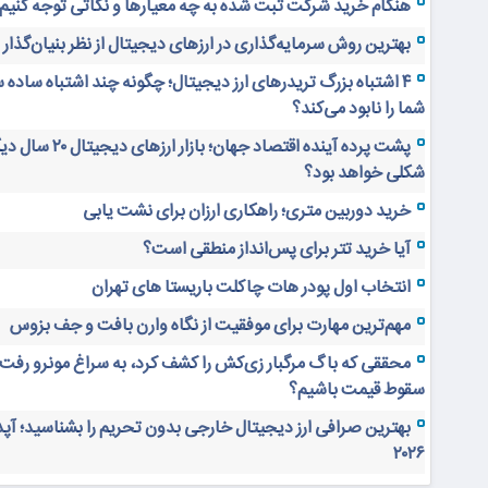
هنگام خرید شرکت ثبت شده به چه معیارها و نکاتی توجه کنیم
بهترین روش سرمایه‌گذاری در ارزهای دیجیتال از نظر بنیان‌گذار
۴ اشتباه بزرگ تریدرهای ارز دیجیتال؛ چگونه چند اشتباه ساده 
شما را نابود می‌کند؟
پشت پرده آینده اقتصاد جهان؛ بازار ارز
شکلی خواهد بود؟
خرید دوربین متری؛ راهکاری ارزان برای نشت یابی
آیا خرید تتر برای پس‌انداز منطقی است؟
انتخاب اول پودر هات چاکلت باریستا های تهران
مهم‌ترین مهارت برای موفقیت از نگاه وارن بافت و جف بزوس
محققی که باگ مرگبار زی‌کش را کشف کرد، به سراغ مونرو رفت!
سقوط قیمت باشیم؟
بهترین صرافی ارز دیجیتال خارجی بدون تحریم را بشناسید؛ آپ
۲۰۲۶