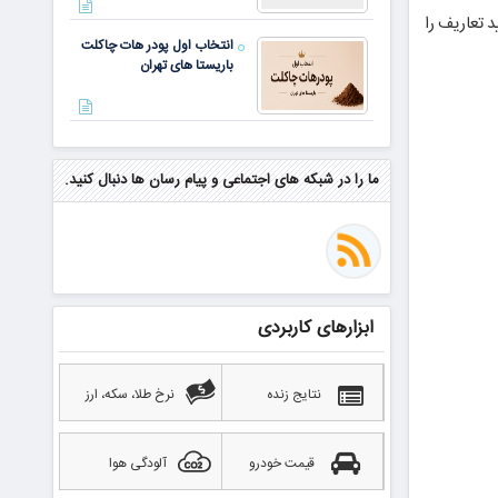
د تعاریف را
انتخاب اول پودر هات چاکلت
باریستا های تهران
مهم‌ترین مهارت برای موفقیت از
نگاه وارن بافت و جف بزوس
ما را در شبکه های اجتماعی و پیام رسان ها دنبال کنید.
محققی که باگ مرگبار زی‌کش را
کشف کرد، به سراغ مونرو رفت!
منتظر سقوط قی
ابزارهای کاربردی
بهترین صرافی ارز دیجیتال
خارجی بدون تحریم را بشناسید؛
آپدیت ۲۰۲۶
نتایج زنده
نرخ طلا، سکه، ارز
قیمت خودرو
آلودگی هوا