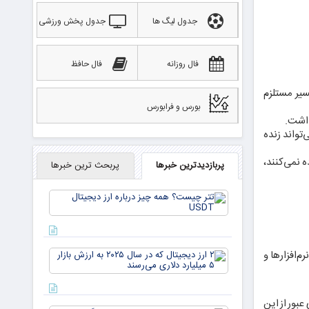
جدول لیگ ها
جدول پخش ورزشی
فال روزانه
فال حافظ
یر مستلزم
بورس و فرابورس
داشت.
تواند زنده
 نمی‌کنند،
پربازدیدترین خبرها
پربحث ترین خبرها
تتر
چیست؟
همه چیز
درباره ارز
دیجیتال
۲ ارز
 ۱۰۰ برابر شدن محصولات، رقبا، نرم‌افزارها و
USDT
دیجیتال
که در
سال ۲۰۲۵
بور از این
به ارزش