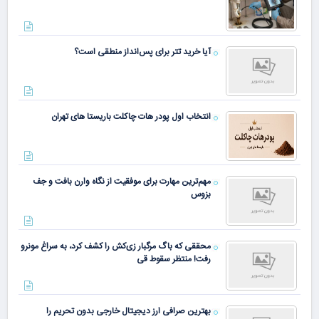
آیا خرید تتر برای پس‌انداز منطقی است؟
انتخاب اول پودر هات چاکلت باریستا های تهران
مهم‌ترین مهارت برای موفقیت از نگاه وارن بافت و جف
بزوس
محققی که باگ مرگبار زی‌کش را کشف کرد، به سراغ مونرو
رفت! منتظر سقوط قی
بهترین صرافی ارز دیجیتال خارجی بدون تحریم را