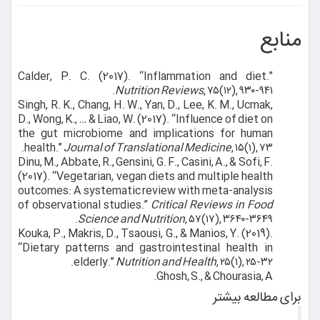
منابع
Calder, P. C. (2017). “Inflammation and diet.”
Nutrition Reviews
, ۷۵(۱۲), ۹۳۰-۹۴۱.
Singh, R. K., Chang, H. W., Yan, D., Lee, K. M., Ucmak,
D., Wong, K., … & Liao, W. (2017). “Influence of diet on
the gut microbiome and implications for human
health.”
Journal of Translational Medicine
, ۱۵(۱), ۷۳.
Dinu, M., Abbate, R., Gensini, G. F., Casini, A., & Sofi, F.
(2017). “Vegetarian, vegan diets and multiple health
outcomes: A systematic review with meta-analysis
of observational studies.”
Critical Reviews in Food
Science and Nutrition
, ۵۷(۱۷), ۳۶۴۰-۳۶۴۹.
Kouka, P., Makris, D., Tsaousi, G., & Manios, Y. (2019).
“Dietary patterns and gastrointestinal health in
elderly.”
Nutrition and Health
, ۲۵(۱), ۲۵-۳۲.
Ghosh, S., & Chourasia, A.
برای مطالعه بیشتر