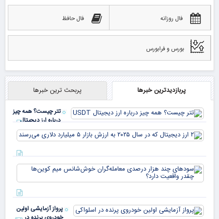
فال روزانه
فال حافظ
بورس و فرابورس
پربازدیدترین خبرها
پربحث ترین خبرها
تتر چیست؟ همه چیز
درباره ارز دیجیتال
USDT
۲ ا
دیج
که 
سود
به 
هزا
معا
میلی
خو
دلا
میم
می‌
پرواز آزمایشی اولین
چقد
خودروی پرنده در