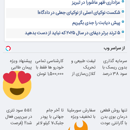
عزاداری ظهر عاشورا در تبریز
شکست نوکیای اصلی از نوکیای جعلی در دادگاه!
پیش دیابت را جدی بگیریم
۵ ترند برتر دیفای در سال ۲۰۲۵ که نباید از دست بدهید
از سراسر وب
سرمایه گذاری
لیفت طبیعی و
کارشناسی تمامی
پیشنهاد ویژه
بدون ریسک با
تحریک
خودرو ها فقط با
پیمان طالبی
سود 38 درصد
کلاژن‌سازی از
1,500,000 تومان
سالانه
داخل پوست با
24ماه ماندگاری
سفارش سورملینا
تنها روش قطعی
سفارش سورملینا
تا آخر جام
۵۵٪ سود تتری
با تخفیف ویژه
درمان بوی بدن
با تخفیف ویژه
جهانی با پودر
در بین‌پین فعال
با گارانتی عودت
جلبک7 کیلو لاغر
شد!! (فرصت
جوان شو
وجه
شو
محدود ثبت‌نام)