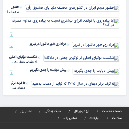
دار
اسلواکی
حضور
مردم ایران
در
آیا
کشورهای
پیا
مختلف
با 
دنیا پای
انر
صندوق
بیش
رأی
عزاداری ظهر عاشورا در تبریز
نسب
پیا
مدا
شکست نوکیای اصلی
مص
از نوکیای جعلی در
می‌
دادگاه!
پیش دیابت را جدی بگیریم
۵ ترند برتر
دیفای در
سال ۲۰۲۵ که
نباید از دست
بدهید
صفحه نخست
ارز دیجیتال
سبک زندگی
اخبار روز
سلامت
تبلیغات
تماس با ما