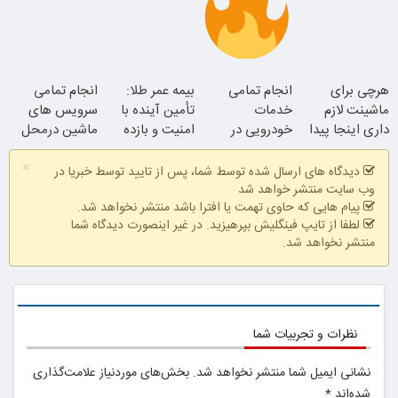
موجودی
هرچی برای
انجام تمامی
بیمه عمر طلا:
انجام تمامی
محدود!!!!
ماشینت لازم
خدمات
تأمین آینده با
سرویس های
همین الان ببین
داری اینجا پیدا
خودرویی در
امنیت و بازده
ماشین درمحل
میشه!!!ثبت نام
محل با یدک
بالا
×
در یدک
دات کام
دیدگاه های ارسال شده توسط شما، پس از تایید توسط خبریا در
وب سایت منتشر خواهد شد
پیام هایی که حاوی تهمت یا افترا باشد منتشر نخواهد شد.
لطفا از تایپ فینگلیش بپرهیزید. در غیر اینصورت دیدگاه شما
منتشر نخواهد شد.
نظرات و تجربیات شما
نشانی ایمیل شما منتشر نخواهد شد.
بخش‌های موردنیاز علامت‌گذاری
شده‌اند
*