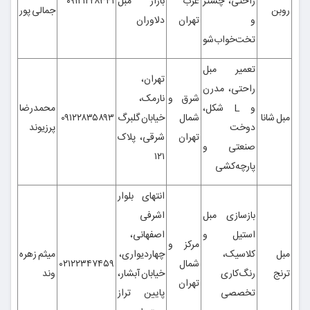
راحتی، چستر
غرب
بازار مبل
۰۹۱۲۱۲۲۸۳۴۱
روبن
جمالی پور
و
تهران
دلاوران
تخت‌خواب‌شو
تعمیر مبل
تهران،
راحتی، مدرن
شرق و
نارمک،
و L شکل،
محمدرضا
مبل شانا
شمال
خیابان گلبرگ
۰۹۱۲۲۸۳۵۸۹۳
دوخت
پرزیوند
تهران
شرقی، پلاک
صنعتی و
۱۲۱
پارچه‌کشی
انتهای بلوار
بازسازی مبل
اشرفی
استیل و
اصفهانی،
مرکز و
مبل
کلاسیک،
چهاردیواری،
میثم زهره
شمال
۰۲۱۲۲۳۴۷۴۵۹
ترنج
رنگ‌کاری
خیابان آبشار،
وند
تهران
تخصصی
پایین تراز