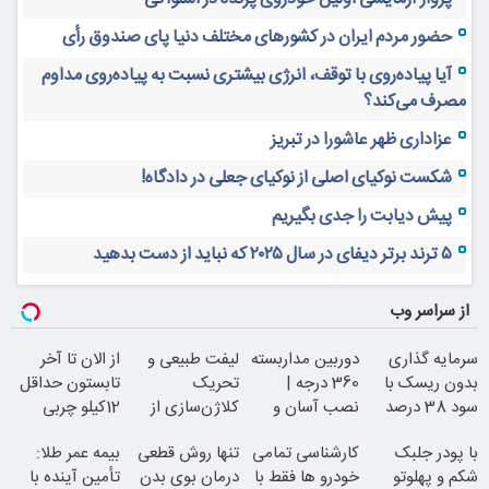
حضور مردم ایران در کشورهای مختلف دنیا پای صندوق رأی
آیا پیاده‌روی با توقف، انرژی بیشتری نسبت به پیاده‌روی مداوم
مصرف می‌کند؟
عزاداری ظهر عاشورا در تبریز
شکست نوکیای اصلی از نوکیای جعلی در دادگاه!
پیش دیابت را جدی بگیریم
۵ ترند برتر دیفای در سال ۲۰۲۵ که نباید از دست بدهید
از سراسر وب
سرمایه گذاری
دوربین مداربسته
لیفت طبیعی و
از الان تا آخر
بدون ریسک با
360 درجه |
تحریک
تابستون حداقل
سود 38 درصد
نصب آسان و
کلاژن‌سازی از
12کیلو چربی
سالانه
راحت
داخل پوست با
میسوزونی!
با پودر جلبک
کارشناسی تمامی
تنها روش قطعی
بیمه عمر طلا:
24ماه ماندگاری
شکم و پهلوتو
خودرو ها فقط با
درمان بوی بدن
تأمین آینده با