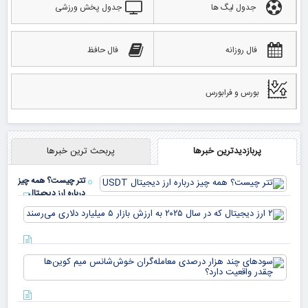
جدول لیگ ها
جدول پخش ورزشی
فال روزانه
فال حافظ
بورس و فرابورس
پربازدیدترین خبرها
پربحث ترین خبرها
تتر چیست؟ همه چیز
درباره ارز دیجیتال
USDT
۲ ا
دیج
که 
سود
به 
هزا
معا
میلی
خو
دلا