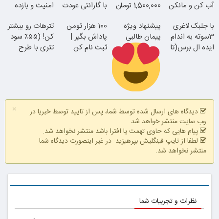
آب کن و مانکن
1,500,000 تومان
با گارانتی عودت
امنیت و بازده
شو(تخفیف تا
وجه
بالا
با جلبک لاغری
پیشنهاد ویژه
100 هزار تومن
تترهات رو بیشتر
امشب)
3سوته به اندام
پیمان طالبی
پاداش بگیر |
کن! (۵۵٪ سود
ایده ال برس(تا
جوان شو
ثبت نام کن
تتری با طرح
امشب تخفیف
ویژه بیت‌پین)
ویژه)
همین الان ببین
سفارش سورملینا
×
با تخفیف ویژه
دیدگاه های ارسال شده توسط شما، پس از تایید توسط خبریا در
وب سایت منتشر خواهد شد
پیام هایی که حاوی تهمت یا افترا باشد منتشر نخواهد شد.
لطفا از تایپ فینگلیش بپرهیزید. در غیر اینصورت دیدگاه شما
منتشر نخواهد شد.
نظرات و تجربیات شما