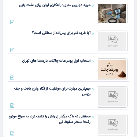
خرید دوربین متری؛ راهکاری ارزان برای نشت یابی
آیا خرید تتر برای پس‌انداز منطقی است؟
انتخاب اول پودر هات چاکلت باریستا های تهران
مهم‌ترین مهارت برای موفقیت از نگاه وارن بافت و جف
بزوس
محققی که باگ مرگبار زی‌کش را کشف کرد، به سراغ مونرو
رفت! منتظر سقوط قی