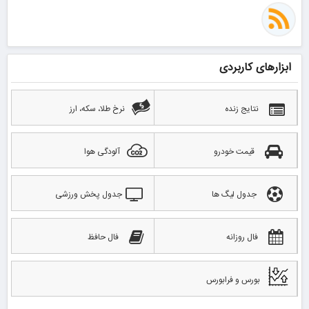
ابزارهای کاربردی
نتایج زنده
نرخ طلا، سکه، ارز
قیمت خودرو
آلودگی هوا
جدول لیگ ها
جدول پخش ورزشی
فال روزانه
فال حافظ
بورس و فرابورس