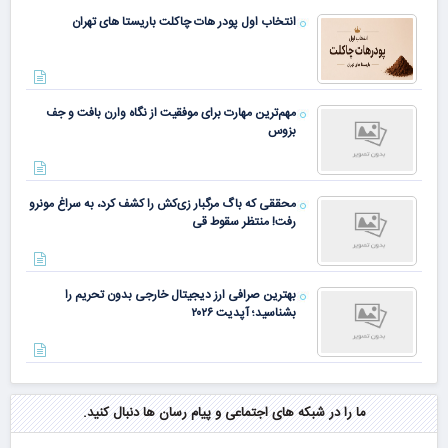
انتخاب اول پودر هات چاکلت باریستا های تهران
مهم‌ترین مهارت برای موفقیت از نگاه وارن بافت و جف
بزوس
محققی که باگ مرگبار زی‌کش را کشف کرد، به سراغ مونرو
رفت! منتظر سقوط قی
بهترین صرافی ارز دیجیتال خارجی بدون تحریم را
بشناسید؛ آپدیت ۲۰۲۶
ما را در شبکه های اجتماعی و پیام رسان ها دنبال کنید.