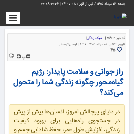
جمعه, ۱۶ مرداد ۱۴۰۵ / قبل از ظهر /
04:27:29
|
2026-08-07
Toggle
igation
کد خبر:
5603 |
سبک زندگی
|
تاریخ انتشار :
۰۱ مرداد ۱۴۰۴ - ۸:۴۷ |
ارسال توسط :
45
پ
راز جوانی و سلامت پایدار: رژیم
گیاه‌محور چگونه زندگی شما را متحول
می‌کند؟
در دنیای پرچالش امروز، انسان‌ها بیش از پیش
در جستجوی راه‌هایی برای بهبود کیفیت
زندگی، افزایش طول عمر، حفظ شادابی جسم و