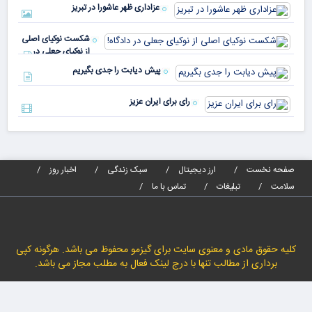
رأی
عزاداری ظهر عاشورا در تبریز
نسب
پیا
مدا
شکست نوکیای اصلی
مص
از نوکیای جعلی در
می‌
دادگاه!
پیش دیابت را جدی بگیریم
رای برای ایران عزیز
صفحه نخست
ارز دیجیتال
سبک زندگی
اخبار روز
سلامت
تبلیغات
تماس با ما
کلیه حقوق مادی و معنوی سایت برای گیزمو محفوظ می باشد. هرگونه کپی
برداری از مطالب تنها با درج لینک فعال به مطلب مجاز می باشد.