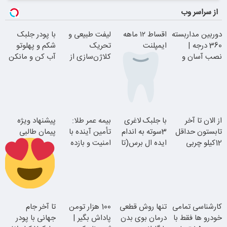
از سراسر وب
دوربین مداربسته
اقساط ۱۲ ماهه
لیفت طبیعی و
با پودر جلبک
360 درجه |
ایمپلنت
تحریک
شکم و پهلوتو
نصب آسان و
کلاژن‌سازی از
آب کن و مانکن
راحت
داخل پوست با
شو(تخفیف تا
24ماه ماندگاری
امشب)
بدون چک و
از الان تا آخر
با جلبک لاغری
بیمه عمر طلا:
پیشنهاد ویژه
ضامن؛ همین
تابستون حداقل
3سوته به اندام
تأمین آینده با
پیمان طالبی
امروز اقدام کن
12کیلو چربی
ایده ال برس(تا
امنیت و بازده
جوان شو
میسوزونی!
امشب تخفیف
بالا
ویژه)
سفارش سورملینا
کارشناسی تمامی
تنها روش قطعی
100 هزار تومن
تا آخر جام
با تخفیف ویژه
خودرو ها فقط با
درمان بوی بدن
پاداش بگیر |
جهانی با پودر