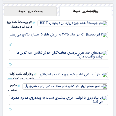
پربازدیدترین خبرها
پربحث ترین خبرها
تتر چیست؟ همه چیز
درباره ارز دیجیتال
USDT
۲ ا
دیج
که 
سود
به 
هزا
معا
میلی
خو
دلا
میم
می‌
پرواز آزمایشی اولین
چقد
خودروی پرنده در
دار
اسلواکی
حضور
مردم ایران
در
آیا
کشورهای
پیا
مختلف
با 
دنیا پای
انر
صندوق
بیش