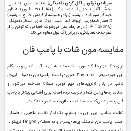
سوزاندن توکن و قفل کردن نقدینگی:
بلافاصله پس از انتقال،
بخش قابل توجهی از عرضه توکن (۱۵۰ تا ۲۰۰ میلیون) به طور
خودکار سوزانده می‌شود (برای همیشه از گردش خارج می‌شود)
تا فشار ضدتورمی ایجاد کند. سپس توکن‌های استخر نقدینگی
(LP Tokens) در قرارداد قفل می‌شوند؛ اقدامی که توکن را از
نظر حذف نقدینگی، در برابر راگ پول مقاوم می‌کند.
مقایسه مون شات با پامپ فان
برای درک بهتر جایگاه مون شات، مقایسه آن با رقیب اصلی و پیشگام
این حوزه، یعنی
، ضروری است. پامپ فان به‌عنوان نیروی
Pump.fun
غالب در بازار لانچ‌پدهای میم کوین سولانا شناخته می‌شود و
استانداردهای این فضا را تعریف کرده است. برای آشنایی بیشتر با پامپ
فان پیشنهاد می‌کنیم به مقاله
مراجعه کنید.
پامپ فان چیست
تفاوت بنیادین بین این دو پلتفرم، یک نوع تفاوت ماهیتی و فلسفی
است. پامپ فان فرهنگ پرهرج‌ومرج و به‌اصطلاح Degen کریپتو را
پذیرفته و بر سرعت خام و خلق بدون فیلتر تمرکز دارد. در مقابل، مون شات