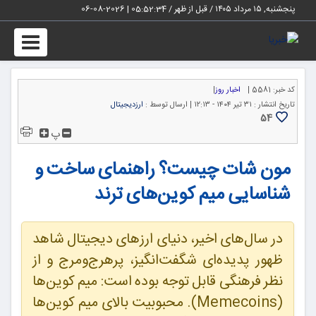
پنجشنبه, ۱۵ مرداد ۱۴۰۵ / قبل از ظهر /
05:52:35
|
2026-08-06
Toggle
igation
کد خبر:
5581 |
اخبار روز
|
تاریخ انتشار :
۳۱ تیر ۱۴۰۴ - ۱۲:۱۳ |
ارسال توسط :
ارزدیجیتال
54
پ
مون شات چیست؟ راهنمای ساخت و
شناسایی میم کوین‌های ترند
در سال‌های اخیر، دنیای ارزهای دیجیتال شاهد
ظهور پدیده‌ای شگفت‌انگیز، پرهرج‌ومرج و از
نظر فرهنگی قابل توجه بوده است: میم کوین‌ها
(Memecoins). محبوبیت بالای میم کوین‌ها