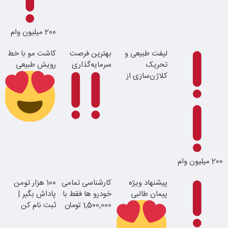
بدون چک و
ضامن؛ همین
امروز اقدام کن
200 میلیون وام
لیفت طبیعی و
بهترین فرصت
کاشت مو با خط
تحریک
سرمایه‌گذاری
رویش طبیعی
کلاژن‌سازی از
داخل پوست با
24ماه ماندگاری
با 100 هزار تومان
اقساطی بدون
طلا بخر
بهره
با احراز هویت در
200 میلیون وام
آبان تتر
جوان شو
پیشنهاد ویژه
کارشناسی تمامی
100 هزار تومن
پیمان طالبی
خودرو ها فقط با
پاداش بگیر |
1,500,000 تومان
ثبت نام کن