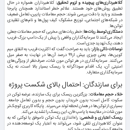
کلاهبرداری‌های پیچیده و لزوم تحقیق:
کلاهبرداران همواره در حال
تطبیق روش‌های خود هستند. علائم خطر استاندارد همچنان پابرجا
هستند و باید با دقت بررسی شوند: حجم معاملات پایین، تعامل ضعیف
در شبکه‌های اجتماعی، توزیع مشکوک کیف پول‌ها و نام‌های تقلیدی
توکن‌ها.
دستکاری توسط ربات‌ها:
خطر ربات‌های مخربی که حجم معاملات جعلی
ایجاد می‌کنند تا سرمایه‌گذاران واقعی را پیش از یک دامپ بزرگ فریب
دهند، یک تهدید جدی است.
نوسانات ذاتی بازار:
باید به صراحت گفت که اکثریت قریب به اتفاق میم
کوین‌ها، یعنی چیزی بیش از۹۹ درصد آن‌ها در نهایت به صفر میل
می‌کنند. سرمایه‌گذاری در هر توکن مون شات، صرف‌نظر از ویژگی‌های
امنیتی آن، یک اقدام سوداگرانه با ریسک بسیار بالا است، نه یک
سرمایه‌گذاری متعارف.
برای سازندگان: احتمال بالای شکست پروژه
خلاء حجم معاملات:
بزرگترین ریسک برای یک سازنده، عرضه توکن در
سکوت کامل است؛ بدون خریدار، بدون حجم و بدون تعامل جامعه.
بسیاری از توکن‌ها در همان لحظه تولد می‌میرند. پایگاه کاربری کوچک‌تر
مون شات در مقایسه با پامپ فان، این ریسک را تشدید می‌کند.
ریسک اعتباری و شخصی:
راه‌اندازی یک توکن ناموفق یا توکنی که به
عنوان کلاهبرداری تلقی شود، می‌تواند به اعتبار یک توسعه‌دهنده در
جامعه کریپتو آسیب جدی وارد کند.