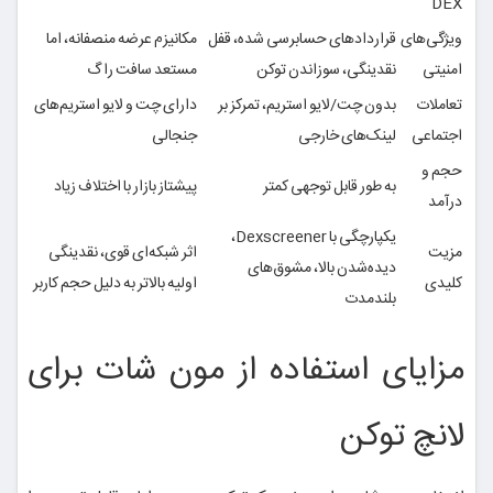
DEX
ویژگی‌های
قراردادهای حسابرسی شده، قفل
مکانیزم عرضه منصفانه، اما
امنیتی
نقدینگی، سوزاندن توکن
مستعد سافت راگ
تعاملات
بدون چت/لایو استریم، تمرکز بر
دارای چت و لایو استریم‌های
اجتماعی
لینک‌های خارجی
جنجالی
حجم و
به طور قابل توجهی کمتر
پیشتاز بازار با اختلاف زیاد
درآمد
یکپارچگی با Dexscreener،
مزیت
اثر شبکه‌ای قوی، نقدینگی
دیده‌شدن بالا، مشوق‌های
کلیدی
اولیه بالاتر به دلیل حجم کاربر
بلندمدت
مزایای استفاده از مون شات برای
لانچ توکن