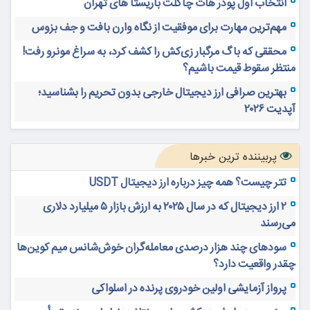
انتخاب اول پودر هات چاکلت باریستا های تهران
مهم‌ترین مهارت برای موفقیت از نگاه وارن بافت و جف بزوس
محققی که باگ مرگبار زی‌کش را کشف کرد، به سراغ مونرو رفت!
منتظر سقوط قیمت باشیم؟
بهترین صرافی ارز دیجیتال خارجی بدون تحریم را بشناسید؛
آپدیت ۲۰۲۶
پربیننده ترین خبرها
تتر چیست؟ همه چیز درباره ارز دیجیتال USDT
۲ ارز دیجیتال که در سال ۲۰۲۵ به ارزش بازار ۵ میلیارد دلاری
می‌رسند
سودهای چند هزار درصدی معامله‌گران خوش‌شانس میم کوین‌ها
چقدر واقعیت دارد؟
پرواز آزمایشی اولین خودروی پرنده در اسلواکی