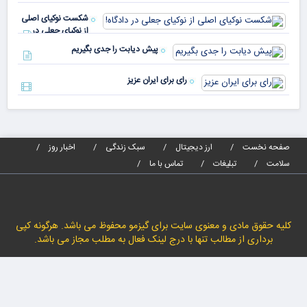
پیا
مدا
شکست نوکیای اصلی
مص
از نوکیای جعلی در
می‌
دادگاه!
پیش دیابت را جدی بگیریم
رای برای ایران عزیز
صفحه نخست
ارز دیجیتال
سبک زندگی
اخبار روز
سلامت
تبلیغات
تماس با ما
کلیه حقوق مادی و معنوی سایت برای گیزمو محفوظ می باشد. هرگونه کپی
برداری از مطالب تنها با درج لینک فعال به مطلب مجاز می باشد.