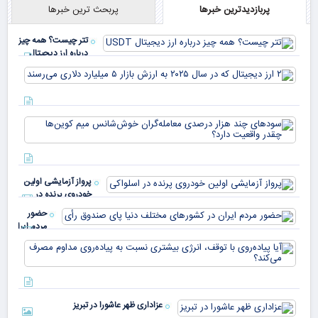
پربازدیدترین خبرها
پربحث ترین خبرها
تتر چیست؟ همه چیز
درباره ارز دیجیتال
USDT
۲ ا
دیج
که 
سود
به 
هزا
معا
میلی
خو
دلا
میم
می‌
پرواز آزمایشی اولین
چقد
خودروی پرنده در
دار
اسلواکی
حضور
مردم ایران
در
آیا
کشورهای
پیا
مختلف
با 
دنیا پای
انر
صندوق
بیش
رأی
عزاداری ظهر عاشورا در تبریز
نسب