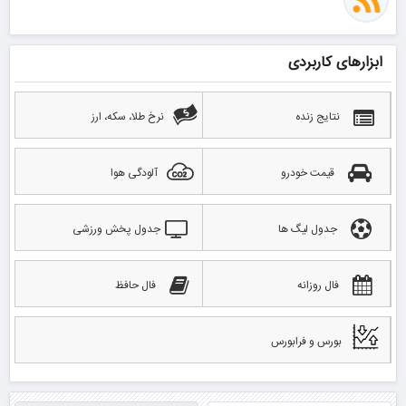
ابزارهای کاربردی
نتایج زنده
نرخ طلا، سکه، ارز
قیمت خودرو
آلودگی هوا
جدول لیگ ها
جدول پخش ورزشی
فال روزانه
فال حافظ
بورس و فرابورس