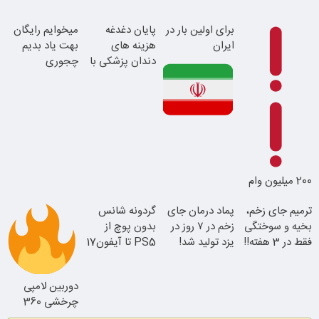
این دکتر کرم
برای اولین بار در
پایان دغدغه
میخوایم رایگان
ترمیم کننده 23
ایران
هزینه های
بهت یاد بدیم
پرداخت درب
روزه ساخت!
دندان پزشکی با
چجوری
منزل
پک سفید کننده
پولدارشی! باور
خانگی
نداری امتحانش
مجانیه
این دکتر کرم
ترمیم کننده 23
روزه ساخت!
200 میلیون وام
ترمیم جای زخم،
پماد درمان جای
گردونه شانس
بخیه و سوختگی
زخم در ۷ روز در
بدون پوچ از
فقط در 3 هفته!!
یزد تولید شد!
PS5 تا آیفون17
(مشاوره بگیرید)
و بیت کوین
دوربین لامپی
چرخشی 360
درجه