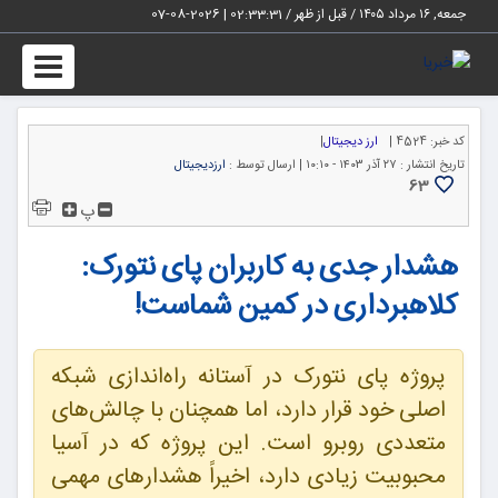
جمعه, ۱۶ مرداد ۱۴۰۵ / قبل از ظهر /
02:33:31
|
2026-08-07
Toggle
igation
کد خبر:
4524 |
ارز دیجیتال
|
تاریخ انتشار :
۲۷ آذر ۱۴۰۳ - ۱۰:۱۰ |
ارسال توسط :
ارزدیجیتال
63
پ
هشدار جدی به کاربران پای نتورک:
کلاهبرداری در کمین شماست!
پروژه پای نتورک در آستانه راه‌اندازی شبکه
اصلی خود قرار دارد، اما همچنان با چالش‌های
متعددی روبرو است. این پروژه که در آسیا
محبوبیت زیادی دارد، اخیراً هشدارهای مهمی