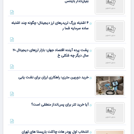
بنیان‌گذار بایننس
۴ اشتباه بزرگ تریدرهای ارز دیجیتال؛ چگونه چند اشتباه
ساده سرمایه شما ر
پشت پرده آینده اقتصاد جهان؛ بازار ارزهای دیجیتال ۲۰
سال دیگر چه شکلی خ
خرید دوربین متری؛ راهکاری ارزان برای نشت یابی
آیا خرید تتر برای پس‌انداز منطقی است؟
انتخاب اول پودر هات چاکلت باریستا های تهران