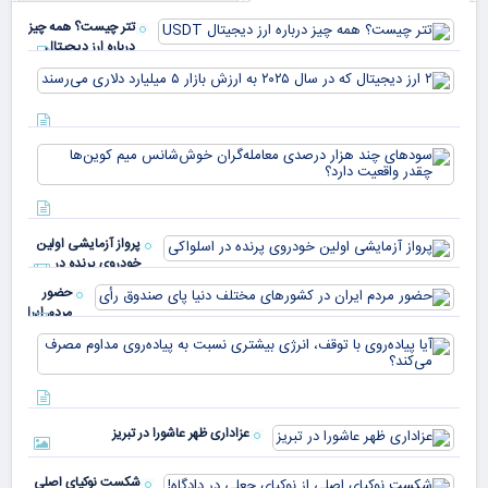
تتر چیست؟ همه چیز
درباره ارز دیجیتال
USDT
۲ ا
دیج
که 
سود
به 
هزا
معا
میلی
خو
دلا
میم
می‌
پرواز آزمایشی اولین
چقد
خودروی پرنده در
دار
اسلواکی
حضور
مردم ایران
در
آیا
کشورهای
پیا
مختلف
با 
دنیا پای
انر
صندوق
بیش
رأی
عزاداری ظهر عاشورا در تبریز
نسب
پیا
مدا
شکست نوکیای اصلی