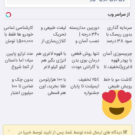
از سراسر وب
سرمایه گذاری
دوربین مداربسته
لیفت طبیعی و
کارشناسی تمامی
بدون ریسک با
360 درجه |
تحریک
خودرو ها فقط با
سود 38 درصد
نصب آسان و
کلاژن‌سازی از
1,500,000 تومان
سالانه
راحت
داخل پوست با
چربیسوزی آسان
تنها روش قطعی
با قهوه لاغری هم
عدد ترازو پایین
24ماه ماندگاری
با پودر قهوه
درمان بوی بدن
انرژی بگیر هم
میاد؛ اما داستان
لاغری(تخفیف تا
با گارانتی عودت
کیلو کیلو لاغر
از کجا شروع
امشب)
وجه
شو!
میشه؟
کاشت مو با خط
۲۵٪ تخفیف
با ۱۰۰ هزارتومن
بدون چک و
رویش طبیعی
ایمپلنت تا پایان
طلا بخرید، اون
ضامن تا 100
جشنواره
جوان شو
هم قسطی
میلیون اعتبار
خرید طلا بگیر!
همین الان ببین
اقساطی بدون
×
بهره
دیدگاه های ارسال شده توسط شما، پس از تایید توسط خبریا در