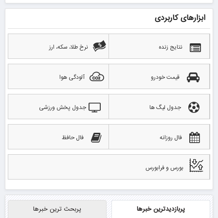
ابزارهای کاربردی
نتایج زنده
نرخ طلا، سکه، ارز
قیمت خودرو
آلودگی هوا
جدول لیگ ها
جدول پخش ورزشی
فال روزانه
فال حافظ
بورس و فرابورس
پربازدیدترین خبرها
پربحث ترین خبرها