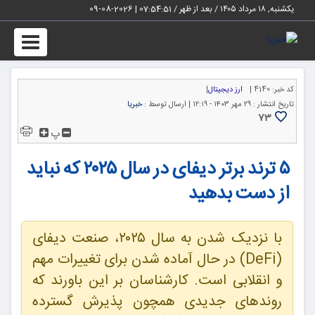
یکشنبه, ۱۸ مرداد ۱۴۰۵ / بعد از ظهر /
07:54:52
|
2026-08-09
Toggle
igation
کد خبر:
4140 |
ارز دیجیتال
|
تاریخ انتشار :
۲۹ مهر ۱۴۰۳ - ۱۲:۱۹ |
ارسال توسط :
خبریا
73
پ
۵ ترند برتر دیفای در سال ۲۰۲۵ که نباید
از دست بدهید
با نزدیک شدن به سال ۲۰۲۵، صنعت دیفای
(DeFi) در حال آماده شدن برای تغییرات مهم
و انقلابی است. کارشناسان بر این باورند که
روندهای جدیدی همچون پذیرش گسترده