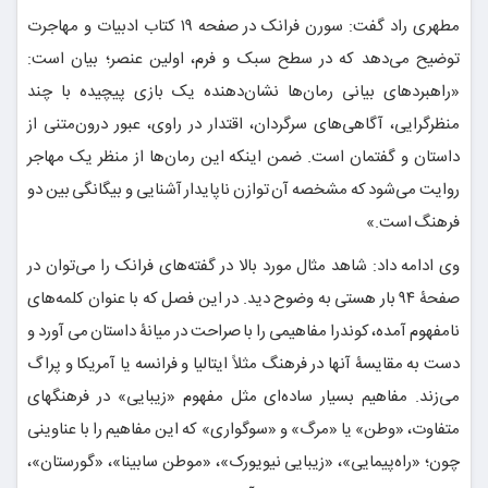
مطهری راد گفت: سورن فرانک در صفحه ۱۹ کتاب ادبیات و مهاجرت
توضیح می‌دهد که در سطح سبک و فرم، اولین عنصر؛ بیان است:
«راهبردهای بیانی رمان‌ها نشان‌دهنده یک بازی پیچیده با چند
منظرگرایی، آگاهی‌های سرگردان، اقتدار در راوی، عبور درون‌متنی از
داستان و گفتمان است. ضمن اینکه این رمان‌ها از منظر یک مهاجر
روایت می‌شود که مشخصه آن توازن ناپایدار آشنایی و بیگانگی بین دو
فرهنگ است.»
وی ادامه داد: شاهد مثال مورد بالا در گفته‌های فرانک را می‌توان در
صفحۀ ۹۴ بار هستی به وضوح دید. در این فصل که با عنوان کلمه‌های
نامفهوم آمده، کوندرا مفاهیمی را با صراحت در میانۀ داستان می آورد و
دست به مقایسۀ آنها در فرهنگ مثلاً ایتالیا و فرانسه یا آمریکا و پراگ
می‌زند. مفاهیم بسیار ساده‌ای مثل مفهوم «زیبایی» در فرهنگهای
متفاوت، «وطن» یا «مرگ» و «سوگواری» که این مفاهیم را با عناوینی
چون؛ «راه‌پیمایی»، «زیبایی نیویورک»، «موطن سابینا»، «گورستان»،