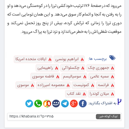
می‌رود که در صفحۀ ۱۷۶ ترتیب خودکشی ترزا را در کوه‌سنگی می‌دهد و او
را به رفتن به آنجا و اتمام کار سوق می‌دهد. و این همان تومایی است که
دوری ترزا را زمانی که ترکش کرده، بیش از پنج روز تحمل نمی‌کند و
موقعیت شغلی‌اش را به خطر می‌اندازد و نزد ترزا به پراگ می‌رود.
برچسب ها:
ابراهیم یونسی
ایالات متحده امریکا
جمهوری چک
چکسلواکی
راهپیمایی
سمیه عالمی
سوسیالیسم
فاطمه موسوی
فرانسه
کمونیست
معصومه امیرزاده
موسوی
میلان کوندرا
نقد کتاب
به اشتراک بگذارید:
https://khabaria.ir/?p=3115
لینک کوتاه خبر: