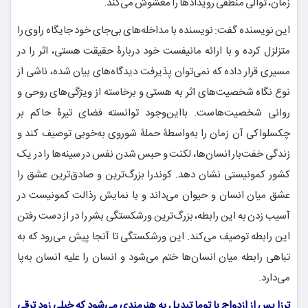
زمان، توالی منطقی رویدادها را مغشوش می‌کند.
این نویسنده گفت: نویسنده با مداخله‌های بی‌جای خود جایگاه راوی را
متزلزل کرده و با ارائه مانیفست خود دربارۀ حقیقت هستی، اثر را در
مسیری قرار داده که نمی‌توان پذیرفت دیدگاه‌های بیان شده، ناشی از
نوع نگاه شخصیت‌های اثر به هستی و برخاسته از ویژگی‌های روحی و
روانی شخصیت‌هاست. بااین‌وجود توانسته فضای تیرۀ حاکم بر
چکسلواکی آن زمان را به‌واسطۀ حملۀ شوروی به‌خوبی توصیف کند و
زندگی خفت‌بار انسان‌ها، لکنت و حبس شدن نفس در سینه‌ها را در یک
کشور کمونیستی نشان دهد. کوندرا بزرگ‌ترین و صادق‌ترین عشق را
عشق میان انسان و حیوان می‌داند و با نمایش رذالت کمونیست در
آسیب زدن به این رابطه، بزرگ‌ترین ورشکستگی بشر را در از دست رفتن
این رابطه توصیف می‌کند. این ورشکستگی تا آنجا پیش می‌رود که به
تباهی رابطه میان انسان‌ها ختم می‌شود و انسان را علیه انسان به‌پا
می‌دارد.
ترزا پس از ازدواج با توما تبدیل به هنرمندی می‌شود که خیلی زود ترقی