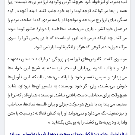
تب بمیرد، او نیز خواد مُرد. هرچند ترس و تردید ترزا نیز بی‌جا نیست؛ زیرا
همه زن‌ها می‌توانند توجه توما را به خود جلب کنند. البته آنچه در کوه
سنگی برای ترزا رخ می‌دهد و مواجهۀ او با سه مردی که با اسلحه، مردم را
در عمل خودکشی، یاری می‌دهند، مخاطب را دربارۀ عشق توما مردد
می‌کند. چه اینکه درمی‌یابد این توماست که با بی‌رحمی ترزا را سوی
مرگ هول داده. گرهی که هرگز از انگیزۀ توما باز نمی‌شود.
موسوی گفت: کابوس‌های ترزا سهم پررنگی در فرآیند داستان به‌عهده
دارد و بازتاب اندوه بی‌پایان اوست. نویسنده به شرح این خواب‌ها
می‌پردازد و سپس تفسیر خود را ارائه می‌دهد. بااینکه این تأویل‌ها
خوش می‌نشیند، ولی اگر خود نویسنده به تفسیر آن‌ها نپردازد، شاید
هیچ‌وقت برای مخاطب دست‌یافتنی نباشد. نویسنده همان‌قدر که ترزا را
ضعیف می‌پندارد، با شرح هر حرکت جزئی و بیان فلسفه نمادها، مخاطب
را نیز ضعیف نگه می‌دارد و نمی‌تواند او را به کنش فعالانه در نسبت با متن
وادارد و دریچه‌های کشف را به رویش بگشاید.»
ترزا با خواب‌های دردناکش صدای روح جریحه‌دارش را به توما می‌رساند