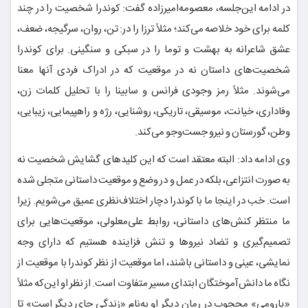
در ادامه این‌جلسه، معصومه‌امیرزاده گفت: کوندرا شخصیت را در چند
کلمه برای خود خلاصه می‌کند؛ مثلاً ترزا را در: تن، روان، سرگیجه، ضعف،
عشق شاعرانه به بهشت و توما را در سبکی و سنگینی. برای کوندرا
شخصیت‌های داستان نه در موقعیت که در ادراک فردی آنها معنا
می‌شوند. مثلاً رمز وجودی فرانس و سابینا را با تحلیل کلمات زن،
وفاداری، خیانت، موسیقی، تاریکی، روشنایی، رژه و راهپیمایی، زیبایی،
وطن، گورستان و نیرو جست‌وجو می‌کند.
وی ادامه داد: البته معتقد است که این کلیدهای گشایش شخصیت نه
به صورت انتزاعی، بلکه در عمل و در وضع و موقعیت داستانی متجلی شده
است. خب در اینجا ما با کوندرا دچار اختلاف‌نظری عمیق می‌شویم. زیرا
ما منتظر کنش‌های داستانی، روابط علی‌معلولی، موقعیت‌هایی برای
تصمیم‌گیری و تضاد نیروها و تنش فزاینده هستیم که دارای وجه
نمایشی، عینی و داستانی باشند، اما موقعیت از نظر کوندرا با موقعیت از
نگاه ما دانش‌آموختگان ابتدای مسیر متفاوت است. از نظر او این‌که مثلاً
«یارومی» محجوب در رمان دیگر او به‌نام «زندگی جای دیگر است» تا