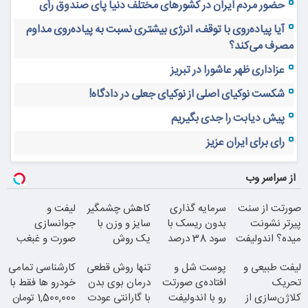
حضور مردم ایران در کشورهای مختلف دنیا پای صندوق رأی
آیا پیاده‌روی با توقف، انرژی بیشتری نسبت به پیاده‌روی مداوم
مصرف می‌کند؟
عزاداری ظهر عاشورا در تبریز
شکست نوکیای اصلی از نوکیای جعلی در دادگاه!
پیش دیابت را جدی بگیریم
رای برای ایران عزیز
از سراسر وب
صورتت از سنت
سرمایه گذاری
کاهش چشمگیر
لیفت و
پیرتر نشونت
بدون ریسک با
سایز و وزن با
جوانسازی
میده؟ اندولیفت
سود 38 درصد
یک روش
صورت و غبغب
برش می‌گردونه
سالانه
خانگی60%تخفیف
بدون جراحی و
لیفت طبیعی و
پوست شل و
تنها روش قطعی
کارشناسی تمامی
دوران نقاهت
تحریک
افتاده‌ی صورتت
درمان بوی بدن
خودرو ها فقط با
کلاژن‌سازی از
رو با اندولیفت
با گارانتی عودت
1,500,000 تومان