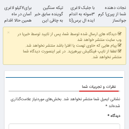
داخل پوست با
جوونش کن
وجه
نجات دهنده
با جلبک لاغری
تیکه سنگین
برای7کیلو لاغری
24ماه ماندگاری
شما از پیری! کرم
3سوته به اندام
گوینده سابق خبر
آسان در ماه
جوانساز
ایده ال برس(تا
به چاقی این
همین حالا اقدام
جلبک50%تخفیف
امشب تخفیف
خانم در برنامه
کن!سفارش با
×
ویژه)
زنده
قیمت قدیم
دیدگاه های ارسال شده توسط شما، پس از تایید توسط خبریا در
همین الان ببین
وب سایت منتشر خواهد شد
جوان شو
پیام هایی که حاوی تهمت یا افترا باشد منتشر نخواهد شد.
لطفا از تایپ فینگلیش بپرهیزید. در غیر اینصورت دیدگاه شما
منتشر نخواهد شد.
ببین چیشد
نظرات و تجربیات شما
نشانی ایمیل شما منتشر نخواهد شد.
بخش‌های موردنیاز علامت‌گذاری
شده‌اند
*
دیدگاه
*