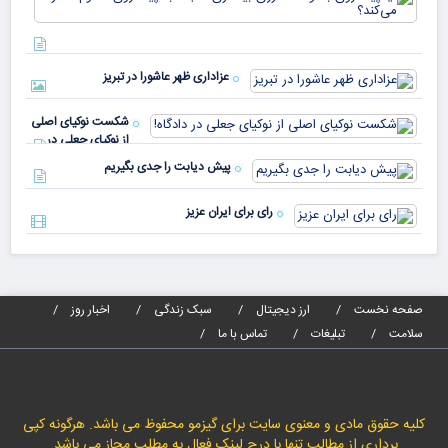
کشورهای
پیا
مختلف
با 
دنیا پای
انر
صندوق
بیش
رأی
عزاداری ظهر عاشورا در تبریز
نسب
پیا
مدا
شکست نوکیای اصلی
مص
از نوکیای جعلی در
می‌
دادگاه!
پیش دیابت را جدی بگیریم
رای برای ایران عزیز
صفحه نخست
ارز دیجیتال
سبک زندگی
اخبار روز
سلامت
تبلیغات
تماس با ما
کلیه حقوق مادی و معنوی سایت برای گیزمو محفوظ می باشد. هرگونه کپی
برداری از مطالب تنها با درج لینک فعال به مطلب مجاز می باشد.