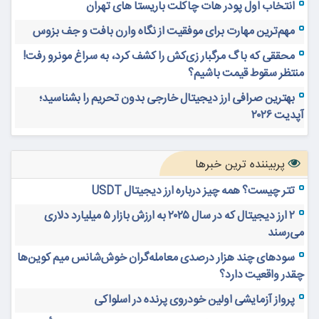
انتخاب اول پودر هات چاکلت باریستا های تهران
مهم‌ترین مهارت برای موفقیت از نگاه وارن بافت و جف بزوس
محققی که باگ مرگبار زی‌کش را کشف کرد، به سراغ مونرو رفت!
منتظر سقوط قیمت باشیم؟
بهترین صرافی ارز دیجیتال خارجی بدون تحریم را بشناسید؛
آپدیت ۲۰۲۶
پربیننده ترین خبرها
تتر چیست؟ همه چیز درباره ارز دیجیتال USDT
۲ ارز دیجیتال که در سال ۲۰۲۵ به ارزش بازار ۵ میلیارد دلاری
می‌رسند
سودهای چند هزار درصدی معامله‌گران خوش‌شانس میم کوین‌ها
چقدر واقعیت دارد؟
پرواز آزمایشی اولین خودروی پرنده در اسلواکی