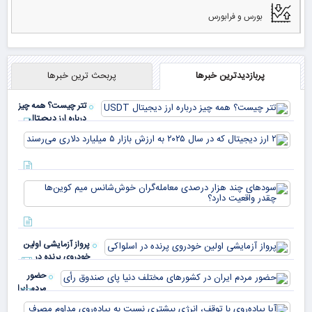
بورس و فرابورس
پربازدیدترین خبرها
پربحث ترین خبرها
تتر چیست؟ همه چیز
درباره ارز دیجیتال
USDT
۲ ا
دیج
که 
سود
به 
هزا
معا
میلی
خو
دلا
میم
می‌
پرواز آزمایشی اولین
چقد
خودروی پرنده در
دار
اسلواکی
حضور
مردم ایران
در
آیا