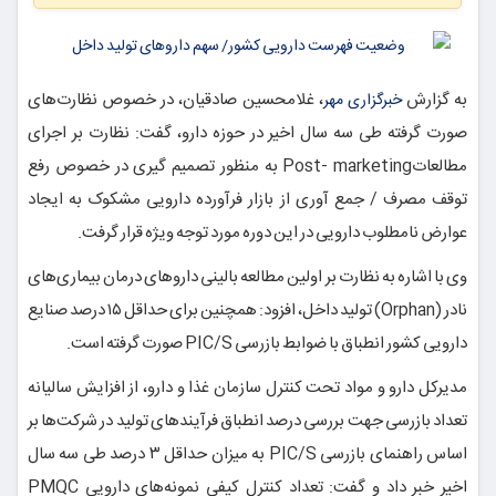
به گزارش
، غلامحسین صادقیان، در خصوص نظارت‌های
خبرگزاری مهر
صورت گرفته طی سه سال اخیر در حوزه دارو، گفت: نظارت بر اجرای
مطالعاتPost- marketing به منظور تصمیم
گیری
در خصوص رفع
توقف مصرف / جمع
آوری
از بازار فرآورده دارویی مشکوک به ایجاد
عوارض نامطلوب دارویی در این دوره مورد توجه ویژه قرار گرفت.
وی با اشاره به نظارت بر اولین مطالعه بالینی داروهای درمان بیماری‌های
نادر (Orphan) تولید داخل، افزود: همچنین برای حداقل ۱۵ درصد صنایع
دارویی کشور انطباق با ضوابط بازرسی PIC/S صورت گرفته است.
مدیرکل دارو و مواد تحت کنترل سازمان غذا و دارو، از افزایش سالیانه
تعداد بازرسی جهت بررسی درصد انطباق فرآیندهای تولید در شرکت‌ها بر
اساس راهنمای بازرسی PIC/S به میزان حداقل ۳ درصد طی سه سال
اخیر خبر داد و گفت: تعداد کنترل کیفی نمونه‌های دارویی PMQC