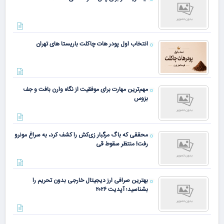
انتخاب اول پودر هات چاکلت باریستا های تهران
مهم‌ترین مهارت برای موفقیت از نگاه وارن بافت و جف
بزوس
محققی که باگ مرگبار زی‌کش را کشف کرد، به سراغ مونرو
رفت! منتظر سقوط قی
بهترین صرافی ارز دیجیتال خارجی بدون تحریم را
بشناسید؛ آپدیت ۲۰۲۶