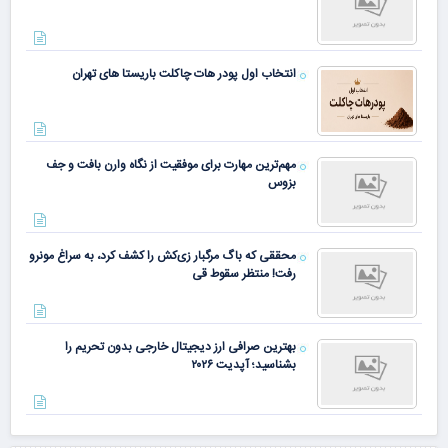
انتخاب اول پودر هات چاکلت باریستا های تهران
مهم‌ترین مهارت برای موفقیت از نگاه وارن بافت و جف
بزوس
محققی که باگ مرگبار زی‌کش را کشف کرد، به سراغ مونرو
رفت! منتظر سقوط قی
بهترین صرافی ارز دیجیتال خارجی بدون تحریم را
بشناسید؛ آپدیت ۲۰۲۶