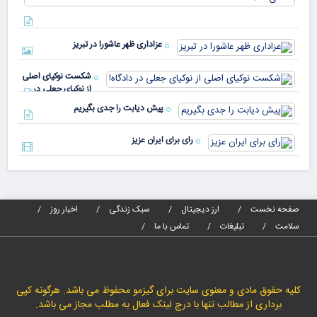
مختلف
با 
دنیا پای
انر
صندوق
بیش
رأی
عزاداری ظهر عاشورا در تبریز
نسب
پیا
مدا
شکست نوکیای اصلی
مص
از نوکیای جعلی در
می‌
دادگاه!
پیش دیابت را جدی بگیریم
رای برای ایران عزیز
صفحه نخست
ارز دیجیتال
سبک زندگی
اخبار روز
سلامت
تبلیغات
تماس با ما
کلیه حقوق مادی و معنوی سایت برای گیزمو محفوظ می باشد. هرگونه کپی
برداری از مطالب تنها با درج لینک فعال به مطلب مجاز می باشد.