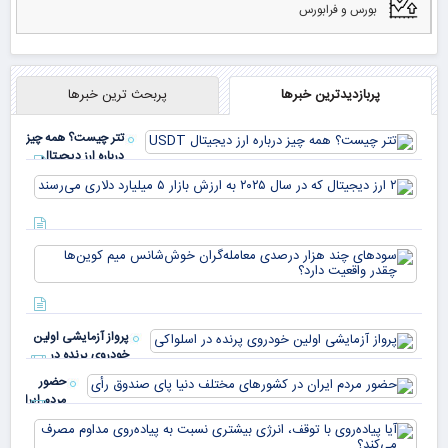
بورس و فرابورس
پربازدیدترین خبرها
پربحث ترین خبرها
تتر چیست؟ همه چیز
درباره ارز دیجیتال
USDT
۲ ا
دیج
که 
سود
به 
هزا
معا
میلی
خو
دلا
میم
می‌
پرواز آزمایشی اولین
چقد
خودروی پرنده در
دار
اسلواکی
حضور
مردم ایران
در
آیا
کشورهای
پیا