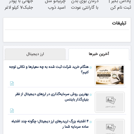
پاداش بگیر |
درمان بوی بدن
چربیاتو مثل
جهانی با پودر
ثبت نام کن
با گارانتی عودت
اسید ذوب
جلبک7 کیلو لاغر
وجه
کن(تخفیف تا
شو
امشب)
تبلیغات
همین الان ببین
آخرین خبرها
ارز دیجیتال
هنگام خرید شرکت ثبت شده به چه معیارها و نکاتی توجه
کنیم؟
بهترین روش سرمایه‌گذاری در ارزهای دیجیتال از نظر
بنیان‌گذار بایننس
۴ اشتباه بزرگ تریدرهای ارز دیجیتال؛ چگونه چند اشتباه
ساده سرمایه شما ر