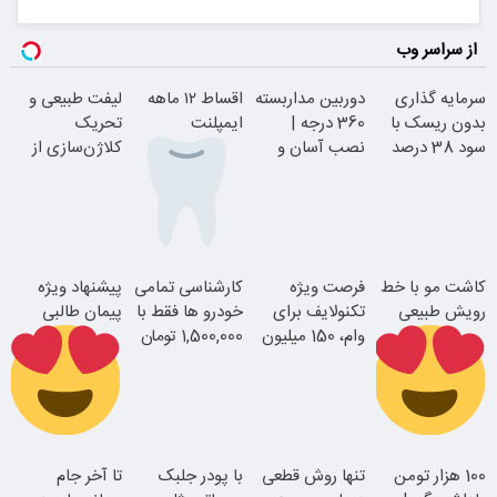
از سراسر وب
سرمایه گذاری
دوربین مداربسته
اقساط ۱۲ ماهه
لیفت طبیعی و
بدون ریسک با
360 درجه |
ایمپلنت
تحریک
سود 38 درصد
نصب آسان و
کلاژن‌سازی از
سالانه
راحت
داخل پوست با
24ماه ماندگاری
بدون چک و
کاشت مو با خط
فرصت ویژه
کارشناسی تمامی
پیشنهاد ویژه
ضامن؛ همین
رویش طبیعی
تکنولایف برای
خودرو ها فقط با
پیمان طالبی
امروز اقدام کن
وام، 150 میلیون
1,500,000 تومان
جوان شو
با یک چک
اقساطی بدون
سفارش سورملینا
100 هزار تومن
تنها روش قطعی
با پودر جلبک
تا آخر جام
بهره
با تخفیف ویژه