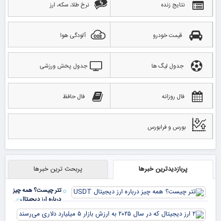
نتایج زنده
نرخ طلا، سکه، ارز
قیمت خودرو
آلودگی هوا
جدول لیگ ها
جدول پخش ورزشی
فال روزانه
فال حافظ
بورس و فرابورس
پربازدیدترین خبرها
پربحث ترین خبرها
تتر چیست؟ همه چیز
درباره ارز دیجیتال
USDT
۲ ا