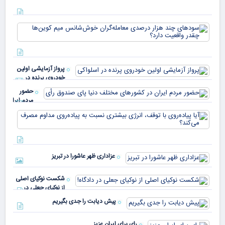
دیج
که 
سود
به 
هزا
معا
میلی
خو
دلا
میم
می‌
پرواز آزمایشی اولین
چقد
خودروی پرنده در
دار
اسلواکی
حضور
مردم ایران
در
آیا
کشورهای
پیا
مختلف
با 
دنیا پای
انر
صندوق
بیش
رأی
عزاداری ظهر عاشورا در تبریز
نسب
پیا
مدا
شکست نوکیای اصلی
مص
از نوکیای جعلی در
می‌
دادگاه!
پیش دیابت را جدی بگیریم
رای برای ایران عزیز