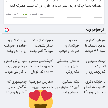
مضرات بسیاری که دارند، بهتر است در طول روز آب بیشتر مصرف کنیم.
ارسال توسط :
خبریا
2 سال پيش
از سراسر وب
سرمایه گذاری
لیفت و
صورتت از سنت
پوست شل و
بدون ریسک با
جوانسازی
پیرتر نشونت
افتاده‌ی صورتت
سود 38 درصد
صورت و غبغب
میده؟ اندولیفت
رو با اندولیفت
سالانه
بدون جراحی و
برش می‌گردونه
جوونش کن
لیفت طبیعی و
کاهش چشمگیر
کارشناسی تمامی
تنها روش قطعی
دوران نقاهت
تحریک
سایز و وزن با
خودرو ها فقط با
درمان بوی بدن
کلاژن‌سازی از
یک روش
1,500,000 تومان
با گارانتی عودت
داخل پوست با
خانگی60%تخفیف
وجه
با جلبک لاغری
تیکه سنگین
سفارش سورملینا
چربیسوزی که
24ماه ماندگاری
3سوته به اندام
گوینده سابق خبر
با تخفیف ویژه
شگفتی لاغری
ایده ال برس(تا
به چاقی این
آسان را رقم زد!
امشب تخفیف
خانم در برنامه
ویژه)
زنده
همین الان ببین