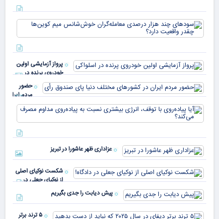
که 
سود
به 
هزا
معا
میلی
خو
دلا
میم
می‌
پرواز آزمایشی اولین
چقد
خودروی پرنده در
دار
اسلواکی
حضور
مردم ایران
در
آیا
کشورهای
پیا
مختلف
با 
دنیا پای
انر
صندوق
بیش
رأی
عزاداری ظهر عاشورا در تبریز
نسب
پیا
مدا
شکست نوکیای اصلی
مص
از نوکیای جعلی در
می‌
دادگاه!
پیش دیابت را جدی بگیریم
۵ ترند برتر