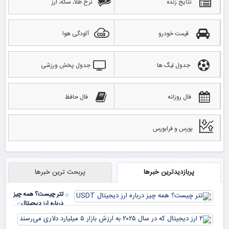
نتایج زنده
نرخ طلا، سکه، ارز
قیمت خودرو
آلودگی هوا
جدول لیگ ها
جدول پخش ورزشی
فال روزانه
فال حافظ
بورس و فرابورس
پربازدیدترین خبرها
پربحث ترین خبرها
تتر چیست؟ همه چیز
درباره ارز دیجیتال
USDT
۲ ا
دیج