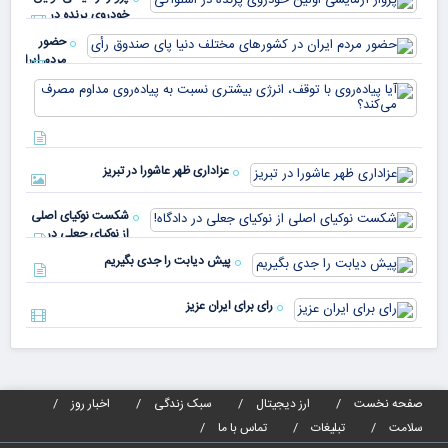
چقد
خودروی پرنده در
دار
اسلواکی
حضور
مردم ایران
در
آیا
کشورهای
پیا
مختلف
با 
دنیا پای
انر
صندوق
بیش
رأی
عزاداری ظهر عاشورا در تبریز
نسب
پیا
مدا
شکست نوکیای اصلی
مص
از نوکیای جعلی در
می‌
دادگاه!
پیش دیابت را جدی بگیریم
رای برای ایران عزیز
صفحه نخست
ارز دیجیتال
سبک زندگی
اخبار روز
سلامت
تبلیغات
تماس با ما