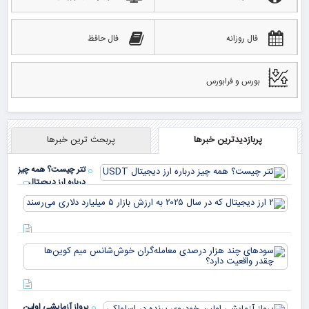
فال روزانه
فال حافظ
بورس و فرابورس
پربازدیدترین خبرها
پربحث ترین خبرها
تتر چیست؟ همه چیز
درباره ارز دیجیتال
USDT
۲ ا
دیج
که 
سود
به 
هزا
معا
میلی
خو
دلا
میم
می‌
پرواز آزمایشی اولین