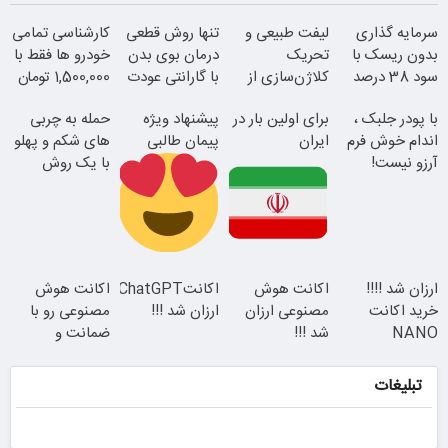
سرمایه گذاری
لیفت طبیعی و
تنها روش قطعی
کارشناسی تمامی
بدون ریسک با
تحریک
درمان بوی بدن
خودرو ها فقط با
سود 38 درصد
کلاژن‌سازی از
با گارانتی عودت
1,500,000 تومان
سالانه
داخل پوست با
وجه
با پودر جلبک ،
برای اولین بار در
پیشنهاد ویژه
حمله به چربی
24ماه ماندگاری
اندام خوش فرم
ایران
پیمان طالبی
های شکم و پهلو
آرزو نیست!
با یک روش
(3تا7 کیلو
قوی(پودرجلبک
کاهش وزن در
سبز45%تخفیف)
همین الان ببین
یک ماه)
جوان شو
این دکتر کرم
سفارش سورملینا
ارزان شد !!!!
اکانت هوش
اکانتChatGPT
اکانت هوش
ترمیم کننده 23
با تخفیف ویژه
خرید اکانت
مصنوعی ارزان
ارزان شد !!!
مصنوعی رو با
روزه ساخت!
NANO
شد !!!
ضمانت و
BANANA با
تخفیف بگیر !!
تخفیف ویژه
کدتخفیف
تبلیغات