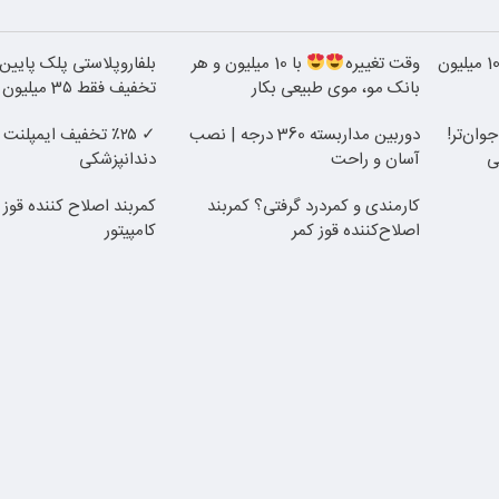
جراحی زیبایی پلک پایین با 10 میلیون
وقت تغییره
با 10 میلیون و هر
بانک مو، موی طبیعی بکار
تخفیف فقط 3۵ میلیون
وان‌تر!
دوربین مداربسته 360 درجه | نصب
✓ ٪۲۵ تخفیف ایمپلن
آسان و راحت
دندانپزشکی
کارمندی و کمردرد گرفتی؟ کمربند
کمربند اصلاح کننده قوز ک
اصلاح‌کننده قوز کمر
کامپیتور