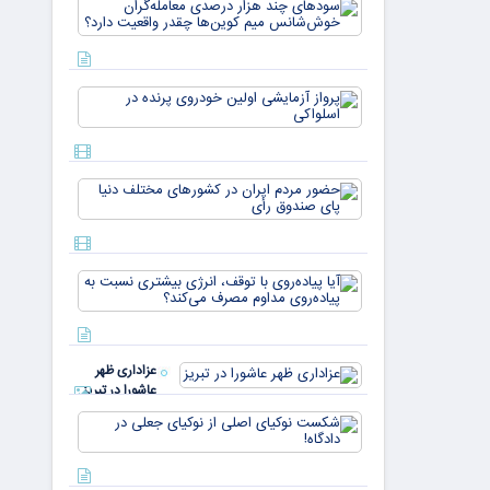
سودهای چن
بازار ۵
هزار درصد
میلیارد
معامله‌گران
دلاری
خوش‌شان
می‌رسند
میم کوین‌ه
پرواز
چقدر واقع
آزمایشی
دار
اولین
خودروی
پرنده در
حضور
اسلواکی
مردم ایران
در
کشورهای
مختلف
آیا
دنیا پای
پیاده‌روی
صندوق
با توقف،
رأی
انرژی
بیشتری
عزاداری ظهر
نسبت به
عاشورا در تبریز
پیاده‌روی
مداوم
شکست
مصرف
نوکیای
می‌کن
اصلی از
نوکیای