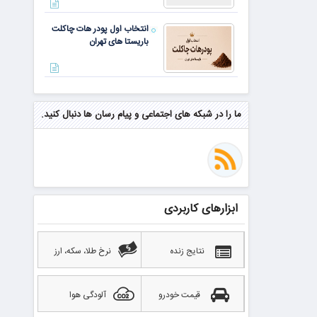
انتخاب اول پودر هات چاکلت
باریستا های تهران
مهم‌ترین مهارت برای موفقیت از
نگاه وارن بافت و جف بزوس
ما را در شبکه های اجتماعی و پیام رسان ها دنبال کنید.
محققی که باگ مرگبار زی‌کش را
کشف کرد، به سراغ مونرو رفت!
منتظر سقوط قی
ابزارهای کاربردی
بهترین صرافی ارز دیجیتال
خارجی بدون تحریم را بشناسید؛
آپدیت ۲۰۲۶
نتایج زنده
نرخ طلا، سکه، ارز
قیمت خودرو
آلودگی هوا