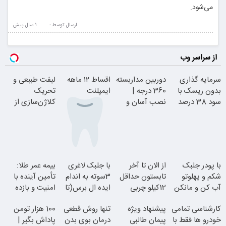
می‌شود.
ارسال توسط :
1 سال پيش
از سراسر وب
سرمایه گذاری
دوربین مداربسته
اقساط ۱۲ ماهه
لیفت طبیعی و
بدون ریسک با
360 درجه |
ایمپلنت
تحریک
سود 38 درصد
نصب آسان و
کلاژن‌سازی از
سالانه
راحت
داخل پوست با
24ماه ماندگاری
بدون چک و
با پودر جلبک
از الان تا آخر
با جلبک لاغری
بیمه عمر طلا:
ضامن؛ همین
شکم و پهلوتو
تابستون حداقل
3سوته به اندام
تأمین آینده با
امروز اقدام کن
آب کن و مانکن
12کیلو چربی
ایده ال برس(تا
امنیت و بازده
جوان شو
شو(تخفیف تا
میسوزونی!
امشب تخفیف
بالا
کارشناسی تمامی
پیشنهاد ویژه
تنها روش قطعی
100 هزار تومن
امشب)
ویژه)
خودرو ها فقط با
پیمان طالبی
درمان بوی بدن
پاداش بگیر |