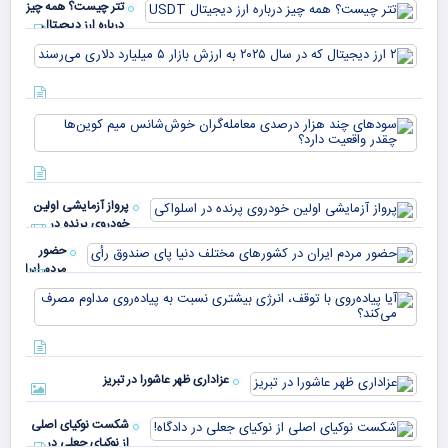
تتر چیست؟ همه چیز
درباره ارز دیجیتال
USDT
۲ ا
دیج
که 
سود
به 
هزا
معا
میلی
خو
دلا
میم
می‌
پرواز آزمایشی اولین
چقد
خودروی پرنده در
دار
اسلواکی
حضور
مردم ایران
در
آیا
کشورهای
پیا
مختلف
با 
دنیا پای
انر
صندوق
بیش
رأی
عزاداری ظهر عاشورا در تبریز
نسب
پیا
مدا
شکست نوکیای اصلی
مص
از نوکیای جعلی در