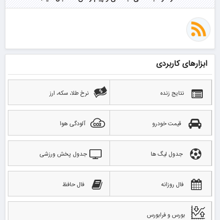
ابزارهای کاربردی
نتایج زنده
نرخ طلا، سکه، ارز
قیمت خودرو
آلودگی هوا
جدول لیگ ها
جدول پخش ورزشی
فال روزانه
فال حافظ
بورس و فرابورس