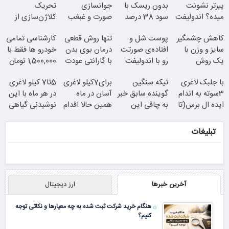
پیرتر نشونت
بدون ریسک با
جوانسازی
تحریک
میده؟ اندولیفت
سود 38 درصد
صورت و غبغب
کلاژن‌سازی از
برش می‌گردونه
سالانه
بدون جراحی و
داخل پوست با
کاهش چشمگیر
پوست شل و
تنها روش قطعی
کارشناسی تمامی
دوران نقاهت
24ماه ماندگاری
سایز و وزن با
افتاده‌ی صورتت
درمان بوی بدن
خودرو ها فقط با
یک روش
رو با اندولیفت
با گارانتی عودت
1,500,000 تومان
خانگی60%تخفیف
جوونش کن
وجه
با جلبک لاغری
تیکه سنگین
برای7کیلو لاغری
5تا7 کیلو لاغری
3سوته به اندام
گوینده سابق خبر
آسان در ماه
در هر ماه با این
ایده ال برس(تا
به چاقی این
همین حالا اقدام
جوان شو
نوشیدنی گیاهی
امشب تخفیف
خانم در برنامه
کن!سفارش با
ویژه)
زنده
قیمت قدیم
تبلیغات
همین الان ببین
سفارش با نصف
قیمت
آخرین خبرها
ارز دیجیتال
ببین چیشد
هنگام خرید شرکت ثبت شده به چه معیارها و نکاتی توجه
کنیم؟