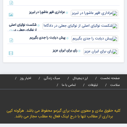
دنیا پای
انر
صندوق
بیش
رأی
عزاداری ظهر عاشورا در تبریز
نسب
پیا
مدا
شکست نوکیای اصلی
مص
از نوکیای جعلی در
می‌
دادگاه!
پیش دیابت را جدی بگیریم
رای برای ایران عزیز
صفحه نخست
ارز دیجیتال
سبک زندگی
اخبار روز
سلامت
تبلیغات
تماس با ما
کلیه حقوق مادی و معنوی سایت برای گیزمو محفوظ می باشد. هرگونه کپی
برداری از مطالب تنها با درج لینک فعال به مطلب مجاز می باشد.