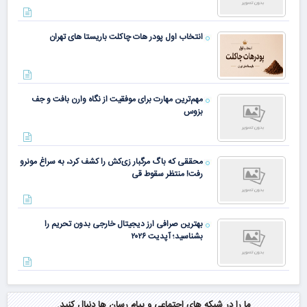
انتخاب اول پودر هات چاکلت باریستا های تهران
مهم‌ترین مهارت برای موفقیت از نگاه وارن بافت و جف
بزوس
محققی که باگ مرگبار زی‌کش را کشف کرد، به سراغ مونرو
رفت! منتظر سقوط قی
بهترین صرافی ارز دیجیتال خارجی بدون تحریم را
بشناسید؛ آپدیت ۲۰۲۶
ما را در شبکه های اجتماعی و پیام رسان ها دنبال کنید.