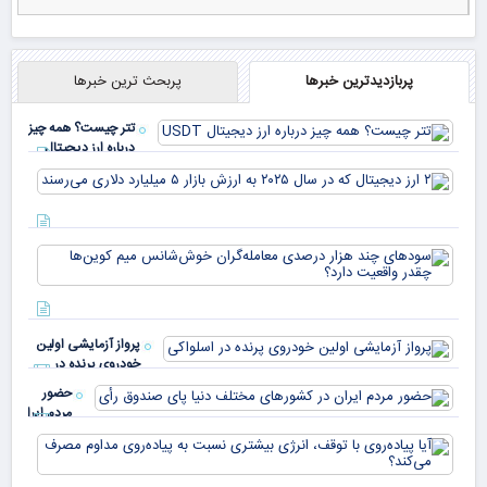
پربازدیدترین خبرها
پربحث ترین خبرها
تتر چیست؟ همه چیز
درباره ارز دیجیتال
USDT
۲ ا
دیج
که 
سود
به 
هزا
معا
میلی
خو
دلا
میم
می‌
پرواز آزمایشی اولین
چقد
خودروی پرنده در
دار
اسلواکی
حضور
مردم ایران
در
آیا
کشورهای
پیا
مختلف
با 