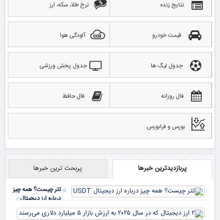
نتایج زنده
نرخ طلا، سکه، ارز
قیمت خودرو
آلودگی هوا
جدول لیگ ها
جدول پخش ورزشی
فال روزانه
فال حافظ
بورس و فرابورس
پربازدیدترین خبرها
پربحث ترین خبرها
تتر چیست؟ همه چیز
درباره ارز دیجیتال
USDT
۲ ا