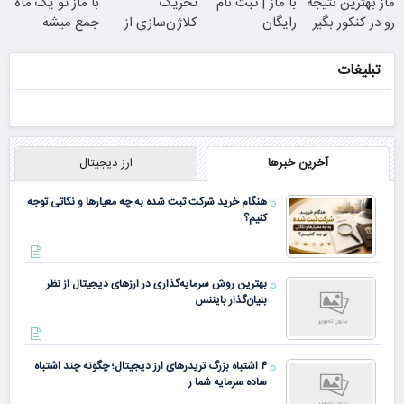
ماز بهترین نتیجه
با ماز | ثبت نام
تحریک
با ماز تو یک ماه
تابستون رایگان
امروز اقدام کن
رو در کنکور بگیر
رایگان
کلاژن‌سازی از
جمع میشه
ماز
داخل پوست با
24ماه ماندگاری
تبلیغات
آخرین خبرها
ارز دیجیتال
جوان شو
هنگام خرید شرکت ثبت شده به چه معیارها و نکاتی توجه
کنیم؟
بهترین روش سرمایه‌گذاری در ارزهای دیجیتال از نظر
بنیان‌گذار بایننس
۴ اشتباه بزرگ تریدرهای ارز دیجیتال؛ چگونه چند اشتباه
ساده سرمایه شما ر