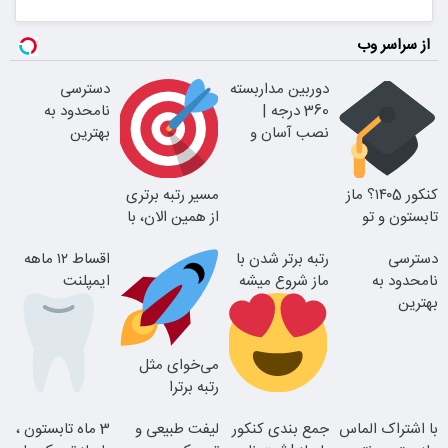
از سراسر وب
دوربین مداربسته
دسترسی
360 درجه |
نامحدود به
نصب آسان و
بهترین
راحت
آموزش‌ها تا روز
کنکور
کنکور ۱۴۰5؟ ماز
مسیر رتبه برتری
تابستون و تو
از همین الان، با
یک هفتع جمع
دوره رایگان ماز
دسترسی
رتبه برتر شدن با
اقساط ۱۲ ماهه
میکنه
شروع میشه!
نامحدود به
ماز شروع میشه
ایمپلنت
بهترین
آموزش‌ها تا روز
کنکور
می‌خوای مثل
رتبه برترا
تا پایان با شما
بدرخشی؟
بدون چک و
با اشتراک الماس
جمع بندی کنکور
لیفت طبیعی و
3 ماه تابستون ،
جمع‌بندی
ضامن؛ همین