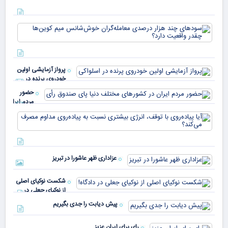
دیج
که 
سود
به 
هزا
معا
میلی
خو
دلا
میم
می‌
پرواز آزمایشی اولین
چقد
خودروی پرنده در
دار
اسلواکی
حضور
مردم ایران
در
آیا
کشورهای
پیا
مختلف
با 
دنیا پای
انر
صندوق
بیش
رأی
عزاداری ظهر عاشورا در تبریز
نسب
پیا
مدا
شکست نوکیای اصلی
مص
از نوکیای جعلی در
می‌
دادگاه!
پیش دیابت را جدی بگیریم
رای برای ایران عزیز