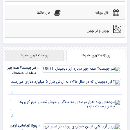
فال روزانه
فال حافظ
بورس و فرابورس
پربازدیدترین خبرها
پربحث ترین خبرها
تتر چیست؟ همه چیز
درباره ارز دیجیتال
USDT
۲ ا
دیج
که 
سود
به 
هزا
معا
میلی
خو
دلا
میم
می‌
پرواز آزمایشی اولین
چقد