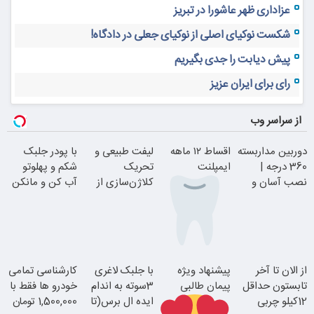
عزاداری ظهر عاشورا در تبریز
شکست نوکیای اصلی از نوکیای جعلی در دادگاه!
پیش دیابت را جدی بگیریم
رای برای ایران عزیز
از سراسر وب
دوربین مداربسته
اقساط ۱۲ ماهه
لیفت طبیعی و
با پودر جلبک
360 درجه |
ایمپلنت
تحریک
شکم و پهلوتو
نصب آسان و
کلاژن‌سازی از
آب کن و مانکن
راحت
داخل پوست با
شو(تخفیف تا
24ماه ماندگاری
امشب)
بدون چک و
از الان تا آخر
پیشنهاد ویژه
با جلبک لاغری
کارشناسی تمامی
ضامن؛ همین
تابستون حداقل
پیمان طالبی
3سوته به اندام
خودرو ها فقط با
امروز اقدام کن
12کیلو چربی
ایده ال برس(تا
1,500,000 تومان
جوان شو