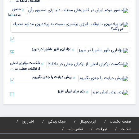
خودروی پرنده در
دار
اسلواکی
حضور
مردم ایران
در
آیا
کشورهای
پیا
مختلف
با 
دنیا پای
انر
صندوق
بیش
رأی
عزاداری ظهر عاشورا در تبریز
نسب
پیا
مدا
شکست نوکیای اصلی
مص
از نوکیای جعلی در
می‌
دادگاه!
پیش دیابت را جدی بگیریم
رای برای ایران عزیز
صفحه نخست
ارز دیجیتال
سبک زندگی
اخبار روز
سلامت
تبلیغات
تماس با ما