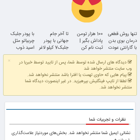
میسوزونی!
امشب تخفیف
ویژه)
سفارش سورملینا
تنها روش قطعی
100 هزار تومن
تا آخر جام
با پودر جلبک
با تخفیف ویژه
درمان بوی بدن
پاداش بگیر |
جهانی با پودر
چربیاتو مثل
با گارانتی عودت
ثبت نام کن
جلبک7 کیلو لاغر
اسید ذوب
وجه
شو
کن(تخفیف تا
×
امشب)
دیدگاه های ارسال شده توسط شما، پس از تایید توسط خبریا در
وب سایت منتشر خواهد شد
پیام هایی که حاوی تهمت یا افترا باشد منتشر نخواهد شد.
لطفا از تایپ فینگلیش بپرهیزید. در غیر اینصورت دیدگاه شما
منتشر نخواهد شد.
همین الان ببین
نظرات و تجربیات شما
نشانی ایمیل شما منتشر نخواهد شد.
بخش‌های موردنیاز علامت‌گذاری