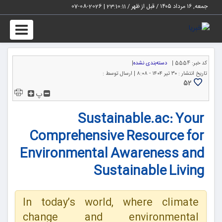
جمعه, ۱۶ مرداد ۱۴۰۵ / قبل از ظهر /
23:10:11
|
2026-08-07
Toggle
igation
کد خبر:
5554 |
دسته‌بندی نشده
|
تاریخ انتشار :
۳۰ تیر ۱۴۰۴ - ۸:۰۸ |
ارسال توسط :
52
پ
Sustainable.ac: Your
Comprehensive Resource for
Environmental Awareness and
Sustainable Living
In today’s world, where climate
change and environmental