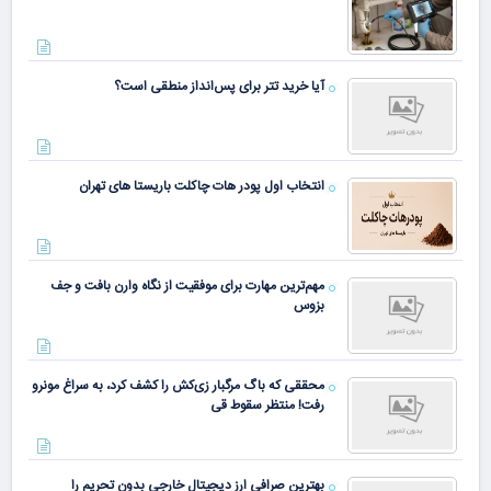
آیا خرید تتر برای پس‌انداز منطقی است؟
انتخاب اول پودر هات چاکلت باریستا های تهران
مهم‌ترین مهارت برای موفقیت از نگاه وارن بافت و جف
بزوس
محققی که باگ مرگبار زی‌کش را کشف کرد، به سراغ مونرو
رفت! منتظر سقوط قی
بهترین صرافی ارز دیجیتال خارجی بدون تحریم را