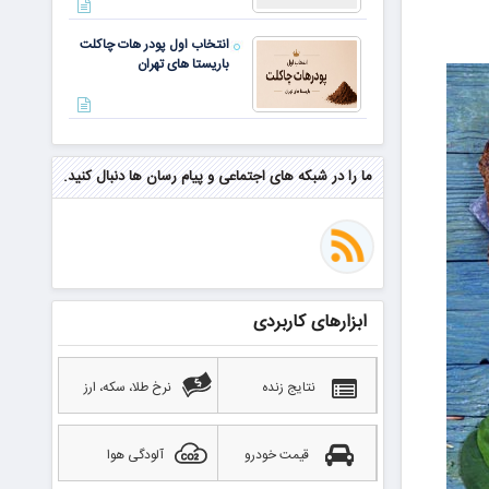
انتخاب اول پودر هات چاکلت
باریستا های تهران
مهم‌ترین مهارت برای موفقیت از
نگاه وارن بافت و جف بزوس
ما را در شبکه های اجتماعی و پیام رسان ها دنبال کنید.
محققی که باگ مرگبار زی‌کش را
کشف کرد، به سراغ مونرو رفت!
منتظر سقوط قی
ابزارهای کاربردی
بهترین صرافی ارز دیجیتال
خارجی بدون تحریم را بشناسید؛
آپدیت ۲۰۲۶
نتایج زنده
نرخ طلا، سکه، ارز
قیمت خودرو
آلودگی هوا