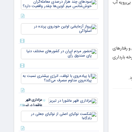
سودهای چن
بی‌رویه آب
بازار ۵
هزار درصد
میلیارد
معامله‌گران
دلاری
خوش‌شان
می‌رسند
میم کوین‌ه
پرواز
چقدر واقع
آزمایشی
دار
اولین
خودروی
پرنده در
و رفتارهای
حضور
اسلواکی
مردم ایران
خه بارداری
در
کشورهای
مختلف
آیا
دنیا پای
د.
پیاده‌روی
صندوق
با توقف،
رأی
انرژی
بیشتری
عزاداری ظهر
نسبت به
عاشورا در تبریز
پیاده‌روی
مداوم
شکست
مصرف
نوکیای
می‌کن
اصلی از
نوکیای