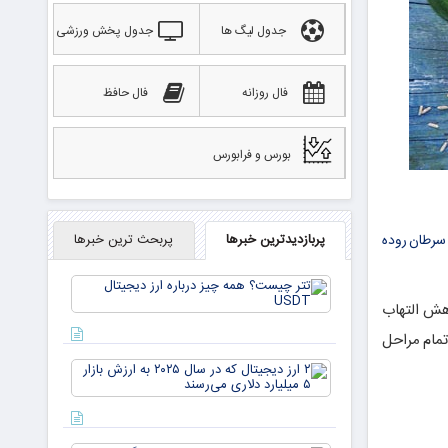
جدول لیگ ها
جدول پخش ورزشی
فال روزانه
فال حافظ
بورس و فرابورس
 سرطان روده
پربازدیدترین خبرها
پربحث ترین خبرها
تتر
چیست؟
هش التهاب
همه چیز
درباره ارز
ه، برای تمام مراحل
دیجیتال
۲ ارز
USDT
دیجیتال
که در
سال ۲۰۲۵
به ارزش