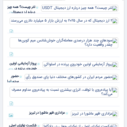
تتر چیست؟ همه چیز
درباره ارز دیجیتال
USDT
۲ ا
دیج
که 
سود
به 
هزا
معا
میلی
خو
دلا
میم
می‌
پرواز آزمایشی اولین
چقد
خودروی پرنده در
دار
اسلواکی
حضور
مردم ایران
در
آیا
کشورهای
پیا
مختلف
با 
دنیا پای
انر
صندوق
بیش
رأی
عزاداری ظهر عاشورا در تبریز
نسب
پیا
مدا
شکست نوکیای اصلی