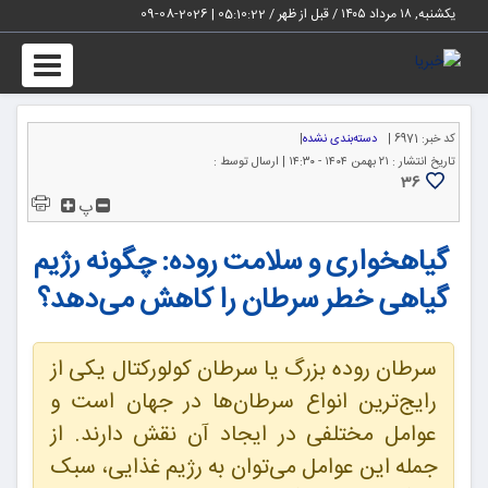
یکشنبه, ۱۸ مرداد ۱۴۰۵ / قبل از ظهر /
05:10:23
|
2026-08-09
Toggle
igation
کد خبر:
6971 |
دسته‌بندی نشده
|
تاریخ انتشار :
۲۱ بهمن ۱۴۰۴ - ۱۴:۳۰ |
ارسال توسط :
36
پ
گیاهخواری و سلامت روده: چگونه رژیم
گیاهی خطر سرطان را کاهش می‌دهد؟
سرطان روده بزرگ یا سرطان کولورکتال یکی از
رایج‌ترین انواع سرطان‌ها در جهان است و
عوامل مختلفی در ایجاد آن نقش دارند. از
جمله این عوامل می‌توان به رژیم غذایی، سبک