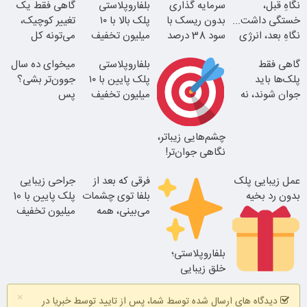
نگاهِ قبل،
سرمایه گذاری
بلفاروپلاستی
گاهی فقط یک
خستگی داشت...
بدون ریسک با
پلک بالا با ۱۰
تغییر کوچیک،
نگاهِ بعد، انرژی
سود 38 درصد
میلیون تخفیف
می‌تونه کل
داره
سالانه
فقط ۲۵ میلیون
چهرتو متحول
گاهی فقط
بلفاروپلاستی
میخوای ده سال
کنه
پلک‌ها باید
پلک پایین با ۱۰
جوون‌تر بشی؟
جوان شوند، نه
میلیون تخفیف
پس
کل صورت
فقط 3۵ میلیون
بلفاروپلاستی
انجام بده
چشم‌هایی زیباتر،
بلفا با 25%
نگاهی جوان‌تر!
تخفیف
تغییر طبیعی
عمل زیبایی پلک
فرقی که بعد از
جراحی زیبایی
بدون رد بخیه
بلفا توی چشمات
پلک پایین با 10
نتیجه‌ای طبیعی
می‌بینی، همه
میلیون تخفیف
متوجه میشن
ویژه فقط 35
25% تخفیف
بلفاروپلاستی؛
بلفاروپلاستی
خلق زیبایی
۱۰ میلیون تومان
طبیعی با ظرافت
×
تخفیف ویژه
بی‌نهایت
دیدگاه های ارسال شده توسط شما، پس از تایید توسط خبریا در