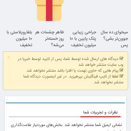
کل صورت
داخل پوست با
فقط 3۵ میلیون
25% تخفیف
24ماه ماندگاری
بلفاروپلاستی
۱۰ میلیون تومان
میخوای ده سال
جراحی زیبایی
ظاهر چشمات هر
بلفاروپلاستی با
تخفیف ویژه
جوون‌تر بشی؟
پلک پایین با 10
روز خسته‌تر
10 میلیون
نتیجه‌ای طبیعی
پس
میلیون تخفیف
می‌شه؟
تخفیف
جوان شو
بلفاروپلاستی
ویژه فقط 35
×
انجام بده
دیدگاه های ارسال شده توسط شما، پس از تایید توسط خبریا در
وب سایت منتشر خواهد شد
پیام هایی که حاوی تهمت یا افترا باشد منتشر نخواهد شد.
لطفا از تایپ فینگلیش بپرهیزید. در غیر اینصورت دیدگاه شما
منتشر نخواهد شد.
وقتشه یه تصمیم
بلک بالا 25 پلک
کوچیک بگیری
پایین 35
نظرات و تجربیات شما
نشانی ایمیل شما منتشر نخواهد شد.
بخش‌های موردنیاز علامت‌گذاری