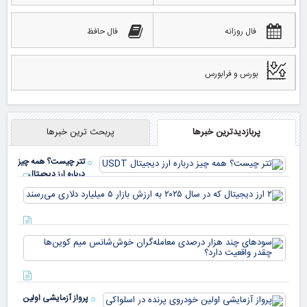
فال روزانه
فال حافظ
بورس و فرابورس
پربازدیدترین خبرها
پربحث ترین خبرها
تتر چیست؟ همه چیز
درباره ارز دیجیتال
USDT
۲ ا
دیج
که 
سود
به 
هزا
معا
میلی
خو
دلا
میم
می‌
پرواز آزمایشی اولین
چقد