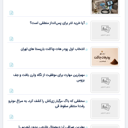
آیا خرید تتر برای پس‌انداز منطقی است؟
انتخاب اول پودر هات چاکلت باریستا های تهران
مهم‌ترین مهارت برای موفقیت از نگاه وارن بافت و جف
بزوس
محققی که باگ مرگبار زی‌کش را کشف کرد، به سراغ مونرو
رفت! منتظر سقوط قی
بهترین صرافی ارز دیجیتال خارجی بدون تحریم را