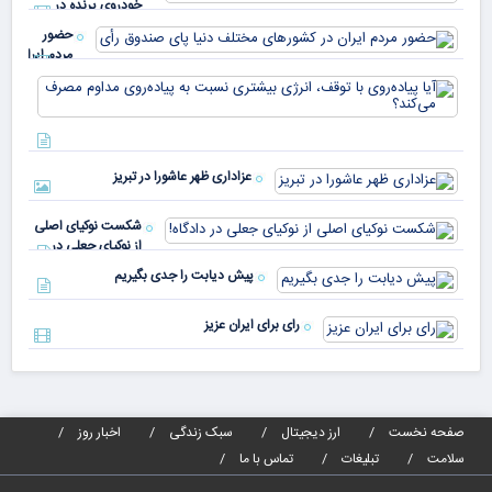
خودروی پرنده در
دار
اسلواکی
حضور
مردم ایران
در
آیا
کشورهای
پیا
مختلف
با 
دنیا پای
انر
صندوق
بیش
رأی
عزاداری ظهر عاشورا در تبریز
نسب
پیا
مدا
شکست نوکیای اصلی
مص
از نوکیای جعلی در
می‌
دادگاه!
پیش دیابت را جدی بگیریم
رای برای ایران عزیز
صفحه نخست
ارز دیجیتال
سبک زندگی
اخبار روز
سلامت
تبلیغات
تماس با ما