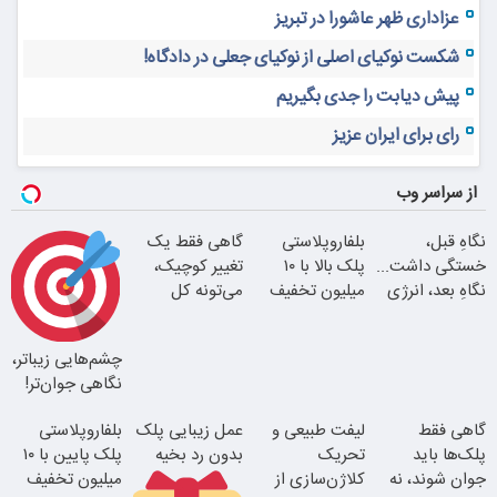
عزاداری ظهر عاشورا در تبریز
شکست نوکیای اصلی از نوکیای جعلی در دادگاه!
پیش دیابت را جدی بگیریم
رای برای ایران عزیز
از سراسر وب
نگاهِ قبل،
بلفاروپلاستی
گاهی فقط یک
خستگی داشت...
پلک بالا با ۱۰
تغییر کوچیک،
نگاهِ بعد، انرژی
میلیون تخفیف
می‌تونه کل
داره
فقط ۲۵ میلیون
چهرتو متحول
کنه
چشم‌هایی زیباتر،
نگاهی جوان‌تر!
گاهی فقط
لیفت طبیعی و
عمل زیبایی پلک
بلفاروپلاستی
پلک‌ها باید
تحریک
بدون رد بخیه
پلک پایین با ۱۰
بلفا با 25%
جوان شوند، نه
کلاژن‌سازی از
میلیون تخفیف
تخفیف
تغییر طبیعی