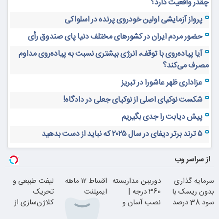
جایگزین‌های گیاهی
حقوق حیوانات
رژیم گیاه‌محور
زندگی پایدار
زندگی سالم
سبک زندگی پایدار
محیط زیست
به اشتراک بگذارید:
https://khabaria.ir/?p=5877
لینک کوتاه خبر:
آخرین خبرها
هنگام خرید شرکت ثبت شده به چه معیارها و نکاتی توجه کنیم؟
بهترین روش سرمایه‌گذاری در ارزهای دیجیتال از نظر بنیان‌گذار
بایننس
۴ اشتباه بزرگ تریدرهای ارز دیجیتال؛ چگونه چند اشتباه ساده
سرمایه شما را نابود می‌کند؟
پشت پرده آینده اقتصاد جهان؛ بازار ارزهای دیجیتال ۲۰ سال دیگر