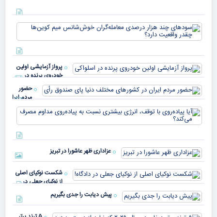
مهم‌ترین مهارت برای موفقیت از نگاه وارن بافت و جف
بزوس
محققی که باگ مرگبار زی‌کش را کشف کرد، به سراغ مونرو
رفت! منتظر سقوط قی
بهترین صرافی ارز دیجیتال خارجی بدون تحریم را
بشناسید؛ آپدیت ۲۰۲۶
ما را در شبکه های اجتماعی و پیام رسان ها دنبال کنید.
ابزارهای کاربردی