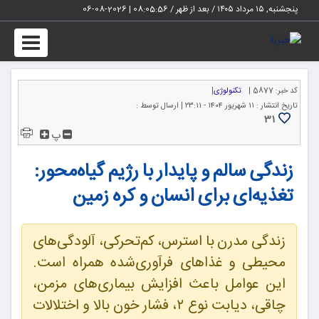
پنجشنبه, ۱۵ مرداد ۱۴۰۵ / بعد از ظهر /
08:05:58
|
2026-08-06
Toggle
igation
کد خبر:
5877 |
تکنولوژی
|
تاریخ انتشار :
۱۱ شهریور ۱۴۰۴ - ۲۳:۱۱ |
ارسال توسط :
31
پ
زندگی سالم و پایدار با رژیم گیاه‌محور:
تغذیه‌ای برای انسان و کره زمین
زندگی مدرن با استرس، کم‌تحرکی، آلودگی‌های
محیطی و غذاهای فرآوری‌شده همراه است.
این عوامل باعث افزایش بیماری‌های مزمن،
چاقی، دیابت نوع ۲، فشار خون بالا و اختلالات