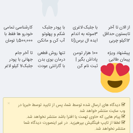
چه شکلی خواهد بود؟
خرید دوربین متری؛ راهکاری ارزان برای نشت یابی
آیا خرید تتر برای پس‌انداز منطقی است؟
انتخاب اول پودر هات چاکلت باریستا های تهران
مهم‌ترین مهارت برای موفقیت از نگاه وارن بافت و جف بزوس
محققی که باگ مرگبار زی‌کش را کشف کرد، به سراغ مونرو رفت!
منتظر سقوط قیمت باشیم؟
بهترین صرافی ارز دیجیتال خارجی بدون تحریم را بشناسید؛
آپدیت ۲۰۲۶
پربیننده ترین خبرها
تتر چیست؟ همه چیز درباره ارز دیجیتال USDT
۲ ارز دیجیتال که در سال ۲۰۲۵ به ارزش بازار ۵ میلیارد دلاری
می‌رسند