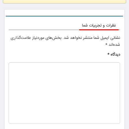
سودهای چند هزار درصدی معامله‌گران خوش‌شانس میم کوین‌ها
چقدر واقعیت دارد؟
پرواز آزمایشی اولین خودروی پرنده در اسلواکی
حضور مردم ایران در کشورهای مختلف دنیا پای صندوق رأی
آیا پیاده‌روی با توقف، انرژی بیشتری نسبت به پیاده‌روی مداوم
مصرف می‌کند؟
عزاداری ظهر عاشورا در تبریز
شکست نوکیای اصلی از نوکیای جعلی در دادگاه!
پیش دیابت را جدی بگیریم
۵ ترند برتر دیفای در سال ۲۰۲۵ که نباید از دست بدهید
از سراسر وب
سرمایه گذاری
دوربین مداربسته
اقساط ۱۲ ماهه
لیفت طبیعی و
بدون ریسک با
360 درجه |
ایمپلنت
تحریک