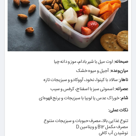
صبحانه:
اوت میل با شیر بادام، موز و دانه چیا
میان‌وعده:
آجیل و میوه خشک
ناهار:
سالاد با کینوا، نخود، آووکادو و سبزیجات تازه
عصرانه:
اسموتی سبز با اسفناج، کرفس و سیب
شام:
خوراک عدس یا لوبیا با سبزیجات و برنج قهوه‌ای
نکات عملی:
تنوع غذایی بالا، مصرف حبوبات و سبزیجات متنوع
مصرف مکمل B12 و ویتامین D
نوشیدن آب کافی