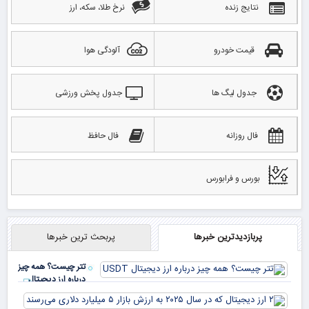
ساده سرمایه شما ر
پشت پرده آینده اقتصاد جهان؛ بازار ارزهای دیجیتال ۲۰
سال دیگر چه شکلی خ
خرید دوربین متری؛ راهکاری ارزان برای نشت یابی
آیا خرید تتر برای پس‌انداز منطقی است؟
انتخاب اول پودر هات چاکلت باریستا های تهران