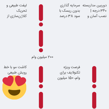
دوربین مداربسته
سرمایه گذاری
لیفت طبیعی و
360 درجه |
بدون ریسک با
تحریک
نصب آسان و
سود 38 درصد
کلاژن‌سازی از
راحت
سالانه
داخل پوست با
24ماه ماندگاری
200 میلیون وام
جوان شو
فرصت ویژه
کاشت مو با خط
تکنولایف برای
رویش طبیعی
وام، 150 میلیون
با یک چک
اقساطی بدون