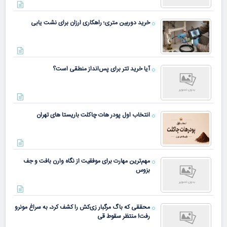
خرید دوربین متری؛ راهکاری ارزان برای نشت یابی
آیا خرید تتر برای پس‌انداز منطقی است؟
انتخاب اول پودر هات چاکلت باریستا های تهران
مهم‌ترین مهارت برای موفقیت از نگاه وارن بافت و جف
بزوس
محققی که باگ مرگبار زی‌کش را کشف کرد، به سراغ مونرو
رفت! منتظر سقوط قی