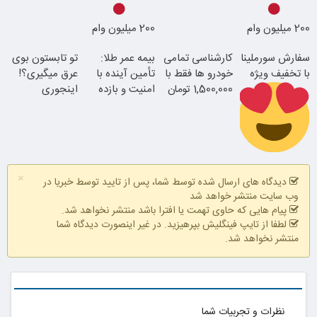
بهره
با احراز هویت در
200 میلیون وام
200 میلیون وام
آبان تتر
سفارش سورملینا
کارشناسی تمامی
بیمه عمر طلا:
تو تابستون بوی
با تخفیف ویژه
خودرو ها فقط با
تأمین آینده با
عرق میگیری؟!
1,500,000 تومان
امنیت و بازده
اینجوری
بالا
درمانش کن!!
رفع بوی عرق در
×
2 دقیقه!
دیدگاه های ارسال شده توسط شما، پس از تایید توسط خبریا در
فقط با احراز
در آبان تتر احراز
وب سایت منتشر خواهد شد
هویت در آبان
هویت کن
پیام هایی که حاوی تهمت یا افترا باشد منتشر نخواهد شد.
تتر
لطفا از تایپ فینگلیش بپرهیزید. در غیر اینصورت دیدگاه شما
منتشر نخواهد شد.
نظرات و تجربیات شما