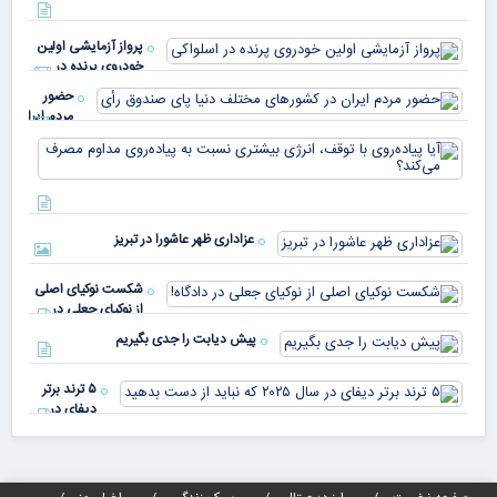
خو
دلا
میم
می‌
پرواز آزمایشی اولین
چقد
خودروی پرنده در
دار
اسلواکی
حضور
مردم ایران
در
آیا
کشورهای
پیا
مختلف
با 
دنیا پای
انر
صندوق
بیش
رأی
عزاداری ظهر عاشورا در تبریز
نسب
پیا
مدا
شکست نوکیای اصلی
مص
از نوکیای جعلی در
می‌
دادگاه!
پیش دیابت را جدی بگیریم
۵ ترند برتر
دیفای در
سال ۲۰۲۵ که
نباید از دست
بدهید