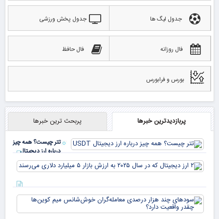
جدول لیگ ها
جدول پخش ورزشی
فال روزانه
فال حافظ
بورس و فرابورس
پربازدیدترین خبرها
پربحث ترین خبرها
تتر چیست؟ همه چیز
درباره ارز دیجیتال
USDT
۲ ا
دیج
که 
سود
به 
هزا
معا
میلی