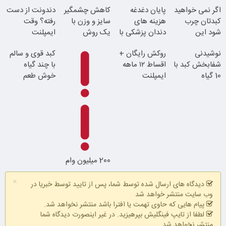
پرقدرته55%تخفیف
و بیت کوین
پولدارشی! باور
خرید محصول با
اگر نمی خواهید
پایان دغدغه
کاهش چشمگیر
دندونت از دست
نداری امتحانش
تخفیف ویژه
کبدتان چرب
هزینه های
سایز و وزن با
رفته؟ وقت
مجانیه
شود این
دندان پزشکی با
یک روش
ایمپلنت
نوشیدنی خوش
پک سفید کننده
خانگی60%تخفیف
دیجیتاله
نوشیدنی
روکش رایگان +
کبد قوی و سالم
طعم را بنوشید
خانگی
شفابخش کبد با
اقساط ۱۲ ماهه
با چند گیاه
10 گیاه
ایمپلنت
خوش طعم
موثر(تخفیف تا
امشب)
200 میلیون وام
×
دیدگاه های ارسال شده توسط شما، پس از تایید توسط خبریا در
وب سایت منتشر خواهد شد
پیام هایی که حاوی تهمت یا افترا باشد منتشر نخواهد شد.
لطفا از تایپ فینگلیش بپرهیزید. در غیر اینصورت دیدگاه شما
منتشر نخواهد شد.