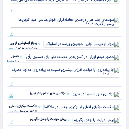
دیج
که 
سود
به 
هزا
معا
میلی
خو
دلا
میم
می‌
پرواز آزمایشی اولین
چقد
خودروی پرنده در
دار
اسلواکی
حضور
مردم ایران
در
آیا
کشورهای
پیا
مختلف
با 
دنیا پای
انر
صندوق
بیش
رأی
عزاداری ظهر عاشورا در تبریز
نسب
پیا
مدا
شکست نوکیای اصلی
مص
از نوکیای جعلی در
می‌
دادگاه!
پیش دیابت را جدی بگیریم