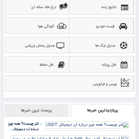
نتایج زنده
نرخ طلا، سکه، ارز
قیمت خودرو
آلودگی هوا
جدول لیگ ها
جدول پخش ورزشی
فال روزانه
فال حافظ
بورس و فرابورس
پربازدیدترین خبرها
پربحث ترین خبرها
تتر چیست؟ همه چیز
درباره ارز دیجیتال
USDT
۲ ا