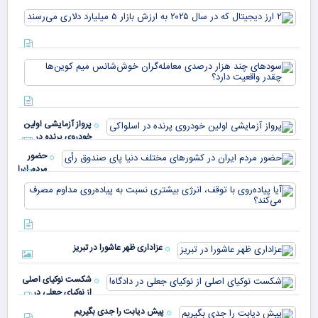
USDT
۲ ا
دیج
که 
سود
به 
هزا
معا
میلی
خو
دلا
میم
می‌
پرواز آزمایشی اولین
چقد
خودروی پرنده در
دار
اسلواکی
حضور
مردم ایران
در
آیا
کشورهای
پیا
مختلف
با 
دنیا پای
انر
صندوق
بیش
رأی
عزاداری ظهر عاشورا در تبریز
نسب
پیا
مدا
شکست نوکیای اصلی
مص
از نوکیای جعلی در
می‌
دادگاه!
پیش دیابت را جدی بگیریم