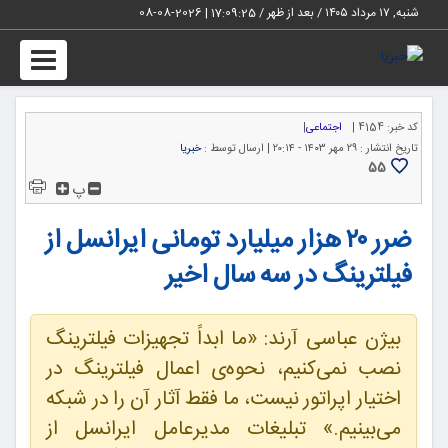
شنبه, ۱۷ مرداد ۱۴۰۵ / بعد از ظهر /
17:09:26
|
2026-08-08
Toggle
igation
کد خبر:
4154 |
اجتماعی
|
تاریخ انتشار :
۲۹ مهر ۱۴۰۳ - ۲۰:۱۴ |
ارسال توسط :
خبریا
55
پ
ضرر ۲۰ هزار میلیارد تومانی ایرانسل از
فیلترینگ در سه سال اخیر
بیژن عباسی آرند: «ما ابداً تجهیزات فیلترینگ
نصب نمی‌کنیم، نحوه‌ی اعمال فیلترینگ در
اختیار اپراتور نیست، ما فقط آثار آن را در شبکه
می‌بینیم.» تبلیغات مدیرعامل ایرانسل از