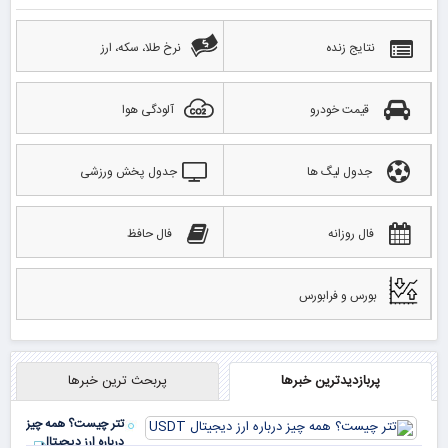
نتایج زنده
نرخ طلا، سکه، ارز
قیمت خودرو
آلودگی هوا
جدول لیگ ها
جدول پخش ورزشی
فال روزانه
فال حافظ
بورس و فرابورس
پربازدیدترین خبرها
پربحث ترین خبرها
تتر چیست؟ همه چیز
درباره ارز دیجیتال