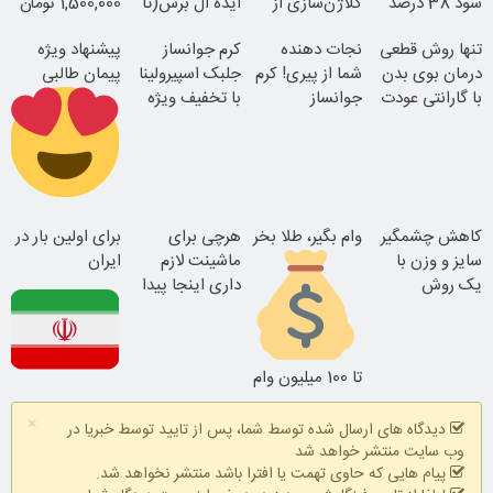
سود 38 درصد
کلاژن‌سازی از
ایده ال برس(تا
1,500,000 تومان
سالانه
داخل پوست با
امشب تخفیف
تنها روش قطعی
نجات دهنده
کرم جوانساز
پیشنهاد ویژه
24ماه ماندگاری
ویژه)
درمان بوی بدن
شما از پیری! کرم
جلبک اسپیرولینا
پیمان طالبی
با گارانتی عودت
جوانساز
با تخفیف ویژه
وجه
جلبک50%تخفیف
جوان شو
سفارش سورملینا
کاهش چشمگیر
وام بگیر، طلا بخر
هرچی برای
برای اولین بار در
با تخفیف ویژه
سایز و وزن با
ماشینت لازم
ایران
همین الان ببین
یک روش
داری اینجا پیدا
خانگی60%تخفیف
میشه!!!ثبت نام
در یدک
تا 100 میلیون وام
فوری بدون
این دکتر کرم
×
ضامن
ترمیم کننده 23
دیدگاه های ارسال شده توسط شما، پس از تایید توسط خبریا در
روزه ساخت!
وب سایت منتشر خواهد شد
پیام هایی که حاوی تهمت یا افترا باشد منتشر نخواهد شد.