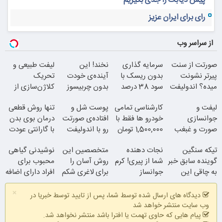
پیش دیابت را جدی بگیریم
رای برای ایران عزیز
از سراسر وب
صورتت از سنت
سرمایه گذاری
نخند! این
لیفت طبیعی و
پیرتر نشونت
بدون ریسک با
آینده‌ی خودت
تحریک
میده؟ اندولیفت
سود 38 درصد
بدون چربیسوز
کلاژن‌سازی از
برش می‌گردونه
سالانه
لاغریه (تا دیر
داخل پوست با
لیفت و
کارشناسی تمامی
پوست شل و
تنها روش قطعی
نشده سفارش
24ماه ماندگاری
جوانسازی
خودرو ها فقط با
افتاده‌ی صورتت
درمان بوی بدن
بده)
صورت و غبغب
1,500,000 تومان
رو با اندولیفت
با گارانتی عودت
بدون جراحی و
جوونش کن
وجه
تیکه سنگین
نجات دهنده
متخصصین این
نوشیدنی گیاهی
دوران نقاهت
گوینده سابق خبر
شما از پیری! کرم
روش آسان را
محبوب برای
به چاقی این
جوانساز
برای لاغری شکم
جوان شو
افراد دارای اضافه
خانم در برنامه
جلبک50%تخفیف
و پهلو معرفی
وزن!
×
زنده
کردند
60%تخفیف
دیدگاه های ارسال شده توسط شما، پس از تایید توسط خبریا در
همین الان ببین
وب سایت منتشر خواهد شد
پیام هایی که حاوی تهمت یا افترا باشد منتشر نخواهد شد.