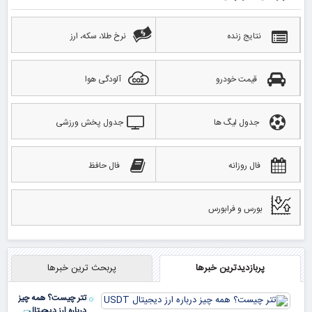
نتایج زنده
نرخ طلا، سکه، ارز
قیمت خودرو
آلودگی هوا
جدول لیگ ها
جدول پخش ورزشی
فال روزانه
فال حافظ
بورس و فرابورس
پربازدیدترین خبرها
پربحث ترین خبرها
تتر چیست؟ همه چیز
درباره ارز دیجیتال