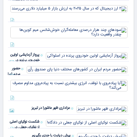
USDT
۲ ا
دیج
که 
سود
به 
هزا
معا
میلی
خو
دلا
میم
می‌
پرواز آزمایشی اولین
چقد
خودروی پرنده در
دار
اسلواکی
حضور
مردم ایران
در
آیا
کشورهای
پیا
مختلف
با 
دنیا پای
انر
صندوق
بیش
رأی
عزاداری ظهر عاشورا در تبریز
نسب
پیا
مدا
شکست نوکیای اصلی
مص
از نوکیای جعلی در
می‌
دادگاه!
پیش دیابت را جدی بگیریم