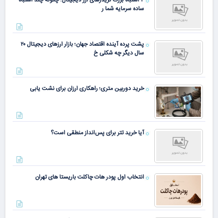
۴ اشتباه بزرگ تریدرهای ارز دیجیتال؛ چگونه چند اشتباه
ساده سرمایه شما ر
پشت پرده آینده اقتصاد جهان؛ بازار ارزهای دیجیتال ۲۰
سال دیگر چه شکلی خ
خرید دوربین متری؛ راهکاری ارزان برای نشت یابی
آیا خرید تتر برای پس‌انداز منطقی است؟
انتخاب اول پودر هات چاکلت باریستا های تهران