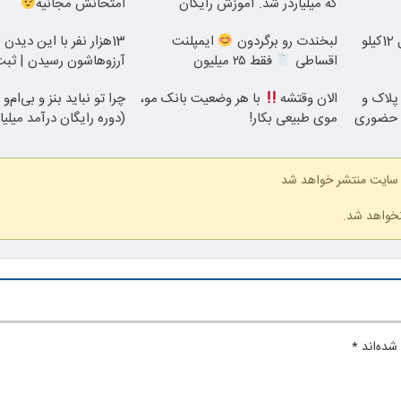
که میلیاردر شد. آموزش رایگان
امتحانش مجانیه
از الان تا آخر تابستون حداقل 12کیلو
لبخندت رو برگردون
ایمپلنت
13هزار نفر با این دیدن 
اقساطی
فقط ۲۵ میلیون
آرزوهاشون رسیدن | ثبت‌‌
 پلاک و
الان وقتشه
با هر وضعیت بانک مو،
چرا تو نباید بنز و بی‌ام‌و
ه حضوری
موی طبیعی بکار!
(دوره رایگان درآمد میلیا
 سایت منتشر خواهد شد
نخواهد شد.
شده‌اند
*