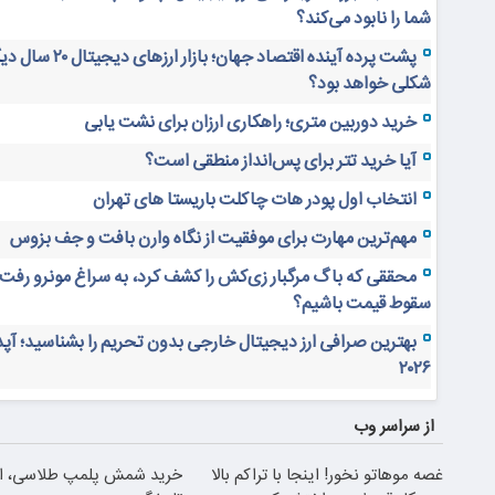
شما را نابود می‌کند؟
پشت پرده آینده اقتصاد جهان؛ بازار ارز
شکلی خواهد بود؟
خرید دوربین متری؛ راهکاری ارزان برای نشت یابی
آیا خرید تتر برای پس‌انداز منطقی است؟
انتخاب اول پودر هات چاکلت باریستا های تهران
مهم‌ترین مهارت برای موفقیت از نگاه وارن بافت و جف بزوس
محققی که باگ مرگبار زی‌کش را کشف کرد، به سراغ مونرو رفت!
سقوط قیمت باشیم؟
بهترین صرافی ارز دیجیتال خارجی بدون تحریم را بشناسید؛ آپ
۲۰۲۶
از سراسر وب
غصه موهاتو نخور! اینجا با تراکم بالا