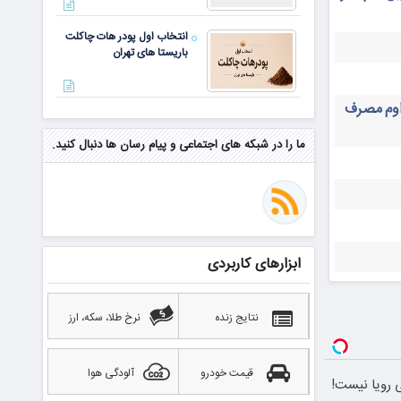
انتخاب اول پودر هات چاکلت
باریستا های تهران
داوم مصرف
مهم‌ترین مهارت برای موفقیت از
نگاه وارن بافت و جف بزوس
ما را در شبکه های اجتماعی و پیام رسان ها دنبال کنید.
محققی که باگ مرگبار زی‌کش را
کشف کرد، به سراغ مونرو رفت!
منتظر سقوط قی
ابزارهای کاربردی
بهترین صرافی ارز دیجیتال
خارجی بدون تحریم را بشناسید؛
آپدیت ۲۰۲۶
نتایج زنده
نرخ طلا، سکه، ارز
قیمت خودرو
آلودگی هوا
80 میلیونی رویا نیست!