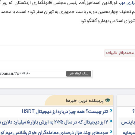
، نورالدین
اسماعیل‌اُف
، رئیس مجلس قانونگذاری ازبکستان که روز گ
زاری مهر
 تحلیف چهاردهمین دوره ریاست جمهوری به تهران سفر کرده است، با محمدباق
ای اسلامی دیدار و گفتگو کرد.
محمدباقر قالیباف
habaria.ir/?p=3680
لینک کوتاه خبر:
پربیننده ترین خبرها
؟
تتر چیست؟ همه چیز درباره ارز دیجیتال USDT
 بایننس
۲ ارز دیجیتال که در سال ۲۰۲۵ به ارزش بازار ۵ میلیارد دلاری می‌رسند
سرمایه
سودهای چند هزار درصدی معامله‌گران خوش‌شانس میم کوی