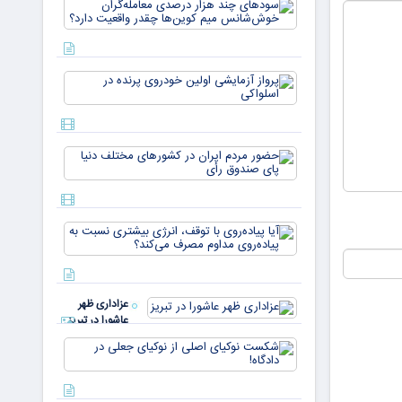
سودهای چن
بازار ۵
هزار درصد
میلیارد
معامله‌گران
دلاری
خوش‌شان
می‌رسند
میم کوین‌ه
پرواز
چقدر واقع
آزمایشی
دار
اولین
خودروی
پرنده در
حضور
اسلواکی
مردم ایران
در
کشورهای
مختلف
آیا
دنیا پای
پیاده‌روی
صندوق
با توقف،
رأی
انرژی
بیشتری
عزاداری ظهر
نسبت به
عاشورا در تبریز
پیاده‌روی
مداوم
شکست
مصرف
نوکیای
می‌کن
اصلی از
نوکیای