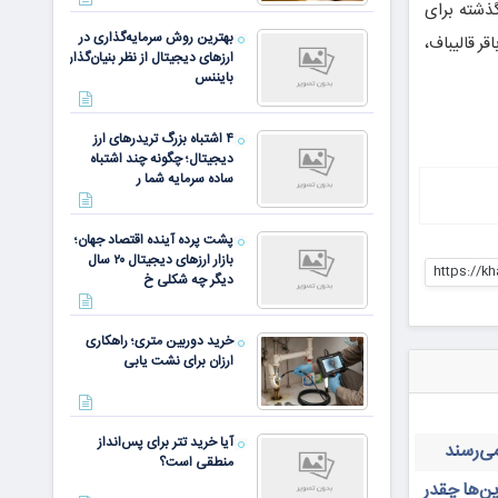
ذشته برای
بهترین روش سرمایه‌گذاری در
ر قالیباف،
ارزهای دیجیتال از نظر بنیان‌گذار
بایننس
۴ اشتباه بزرگ تریدرهای ارز
دیجیتال؛ چگونه چند اشتباه
ساده سرمایه شما ر
پشت پرده آینده اقتصاد جهان؛
بازار ارزهای دیجیتال ۲۰ سال
https://k
دیگر چه شکلی خ
خرید دوربین متری؛ راهکاری
ارزان برای نشت یابی
آیا خرید تتر برای پس‌انداز
منطقی است؟
ن‌ها چقدر