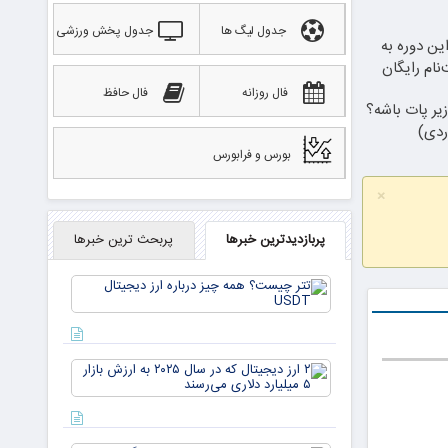
جدول لیگ ها
جدول پخش ورزشی
این دوره به
نام رایگان
فال روزانه
فال حافظ
 زیر پات باشه؟
ردی)
بورس و فرابورس
×
پربازدیدترین خبرها
پربحث ترین خبرها
تتر
چیست؟
همه چیز
درباره ارز
دیجیتال
۲ ارز
USDT
دیجیتال
که در
سال ۲۰۲۵
به ارزش