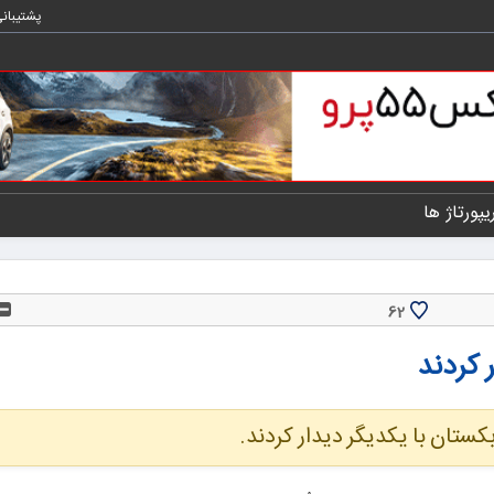
پشتیبان
یپورتاژ ها
62
 کردند
ان با یکدیگر دیدار کردند.