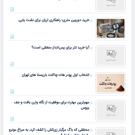
خرید دوربین متری؛ راهکاری ارزان برای نشت یابی
آیا خرید تتر برای پس‌انداز منطقی است؟
انتخاب اول پودر هات چاکلت باریستا های تهران
مهم‌ترین مهارت برای موفقیت از نگاه وارن بافت و جف
بزوس
محققی که باگ مرگبار زی‌کش را کشف کرد، به سراغ مونرو