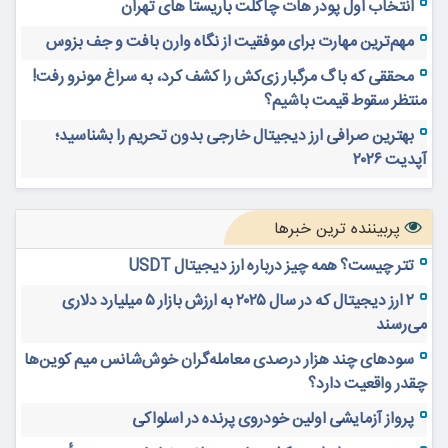
انتخاب اول پودر هات چاکلت باریستا های تهران
مهم‌ترین مهارت برای موفقیت از نگاه وارن بافت و جف بزوس
محققی که باگ مرگبار زی‌کش را کشف کرد، به سراغ مونرو رفت!
منتظر سقوط قیمت باشیم؟
بهترین صرافی ارز دیجیتال خارجی بدون تحریم را بشناسید؛
آپدیت ۲۰۲۶
پربیننده ترین خبرها
تتر چیست؟ همه چیز درباره ارز دیجیتال USDT
۲ ارز دیجیتال که در سال ۲۰۲۵ به ارزش بازار ۵ میلیارد دلاری
می‌رسند
سودهای چند هزار درصدی معامله‌گران خوش‌شانس میم کوین‌ها
چقدر واقعیت دارد؟
پرواز آزمایشی اولین خودروی پرنده در اسلواکی