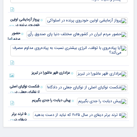
معا
میلی
خو
دلا
میم
می‌
پرواز آزمایشی اولین
چقد
خودروی پرنده در
دار
اسلواکی
حضور
مردم ایران
در
آیا
کشورهای
پیا
مختلف
با 
دنیا پای
انر
صندوق
بیش
رأی
عزاداری ظهر عاشورا در تبریز
نسب
پیا
مدا
شکست نوکیای اصلی
مص
از نوکیای جعلی در
می‌
دادگاه!
پیش دیابت را جدی بگیریم
۵ ترند برتر
دیفای در
سال ۲۰۲۵ که
نباید از دست
بدهید