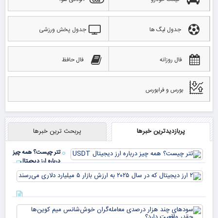
جدول لیگ ها
جدول پخش ورزشی
فال روزانه
فال حافظ
بورس و فرابورس
پربازدیدترین خبرها
پربحث ترین خبرها
تتر چیست؟ همه چیز
درباره ارز دیجیتال
USDT
۲ ا
دیج
که 
سود
به 
هزا