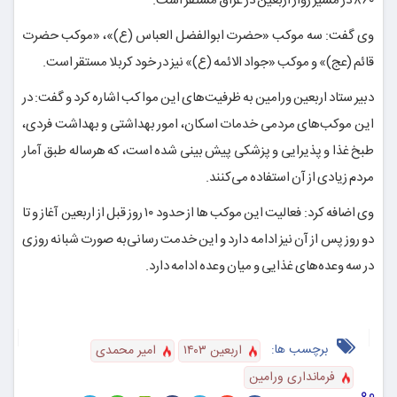
۸۶۰ در مسیر زوار اربعین در عراق مستقر است.
وی گفت: سه موکب «حضرت ابوالفضل
العباس
(ع)»، «موکب حضرت
قائم (
عج
)» و موکب «جواد الائمه (
ع)
» نیز در خود کربلا مستقر است.
دبیر ستاد اربعین ورامین به ظرفیت‌های این مواکب اشاره کرد و گفت: در
این موکب‌های مردمی خدمات اسکان، امور بهداشتی و بهداشت فردی،
طبخ غذا و پذیرایی و پزشکی پیش بینی شده است، که هرساله طبق آمار
مردم زیادی از آن استفاده می‌کنند.
وی اضافه کرد: فعالیت این موکب
ها
از حدود ۱۰ روز قبل از اربعین آغاز و تا
دو روز پس از آن نیز ادامه دارد و این خدمت رسانی‌به صورت شبانه روزی
در سه وعده‌های غذایی و میان وعده ادامه دارد.
برچسب ها:
اربعین ۱۴۰۳
امیر محمدی
فرمانداری ورامین