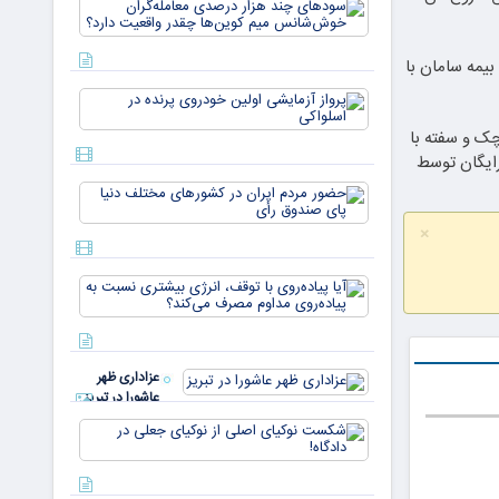
سودهای چن
بازار ۵
هزار درصد
میلیارد
معامله‌گران
دلاری
خوش‌شان
یمه سامان با
می‌رسند
میم کوین‌ه
پرواز
چقدر واقع
آزمایشی
دار
ک و سفته با
اولین
خودروی
ایگان توسط
پرنده در
حضور
اسلواکی
مردم ایران
در
×
کشورهای
مختلف
آیا
دنیا پای
پیاده‌روی
صندوق
با توقف،
رأی
انرژی
بیشتری
عزاداری ظهر
نسبت به
عاشورا در تبریز
پیاده‌روی
مداوم
شکست
مصرف
نوکیای
می‌کن
اصلی از
نوکیای