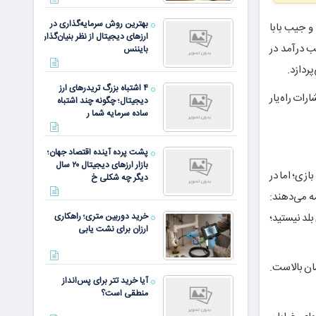
بهترین روش سرمایه‌گذاری در
و جیب بابا
ارزهای دیجیتال از نظر بنیان‌گذار
ب درآمد در
بایننس
ردازد.
۴ اشتباه بزرگ تریدرهای ارز
ات راه‌یار
دیجیتال؛ چگونه چند اشتباه
ساده سرمایه شما ر
پشت پرده آینده اقتصاد جهان؛
بازار ارزهای دیجیتال ۲۰ سال
ازی؛ اما در
دیگر چه شکلی خ
مه می‌دهند:
نید هیچ‌چیزی بلد نیستید؛
خرید دوربین متری؛ راهکاری
ارزان برای نشت یابی
شان بالاست.
آیا خرید تتر برای پس‌انداز
منطقی است؟