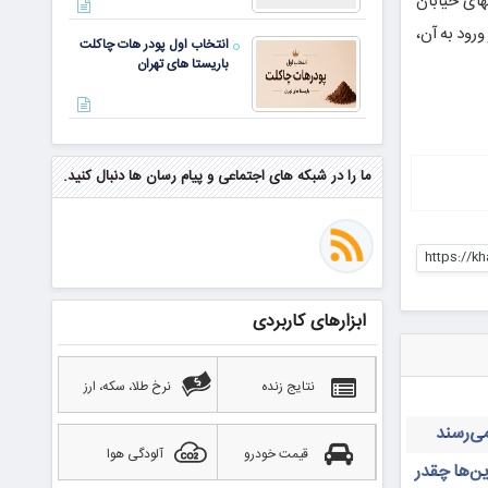
منطقه ۸ واقع در خیابان نارمک، انتهای خیابان
رود به آن،
انتخاب اول پودر هات چاکلت
باریستا های تهران
مهم‌ترین مهارت برای موفقیت از
نگاه وارن بافت و جف بزوس
ما را در شبکه های اجتماعی و پیام رسان ها دنبال کنید.
محققی که باگ مرگبار زی‌کش را
https://k
کشف کرد، به سراغ مونرو رفت!
منتظر سقوط قی
ابزارهای کاربردی
بهترین صرافی ارز دیجیتال
خارجی بدون تحریم را بشناسید؛
آپدیت ۲۰۲۶
نتایج زنده
نرخ طلا، سکه، ارز
قیمت خودرو
آلودگی هوا
ن‌ها چقدر