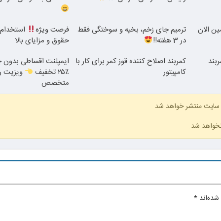
همین الان
ترمیم جای زخم، بخیه و سوختگی فقط
فرصت ویژه
استخدام ب
در 3 هفته!!
حقوق و مزایای بالا
ربند
کمربند اصلاح کننده قوز کمر برای کار با
ایمپلنت اقساطی بدون چ
کامپیتور
٪۲۵ تخفیف
ویزیت ر
متخصص
 سایت منتشر خواهد شد
نخواهد شد.
شده‌اند
*