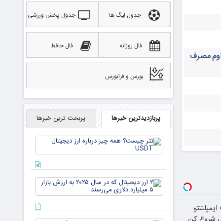
جدول لیگ ها
جدول پخش ورزشی
فال روزانه
فال حافظ
داوم مصرف
بورس و فرابورس
پربازدیدترین خبرها
پربحث ترین خبرها
تتر
چیست؟
همه چیز
درباره ارز
دیجیتال
۲ ارز
USDT
دیجیتال
که در
یمپلنتتو
سال ۲۰۲۵
به ارزش
ی شروع کن