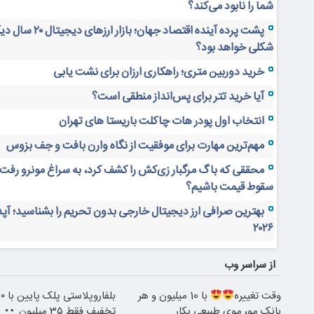
شما را نابود می‌کند؟
پشت پرده آینده اقتصاد جهان؛ بازار ارز
شکلی خواهد بود؟
خرید دوربین متری؛ راهکاری ارزان برای نشت یابی
آیا خرید تتر برای پس‌انداز منطقی است؟
انتخاب اول پودر هات چاکلت باریستا های تهران
مهم‌ترین مهارت برای موفقیت از نگاه وارن بافت و جف بزوس
محققی که باگ مرگبار زی‌کش را کشف کرد، به سراغ مونرو رفت!
سقوط قیمت باشیم؟
بهترین صرافی ارز دیجیتال خارجی بدون تحریم را بشناسید؛ آپ
۲۰۲۶
از سراسر وب
وقت تغییره
با 10 میلیون و هر
بانک مو، موی طبیعی بکار
تخفیف فقط 3۵ میلیون