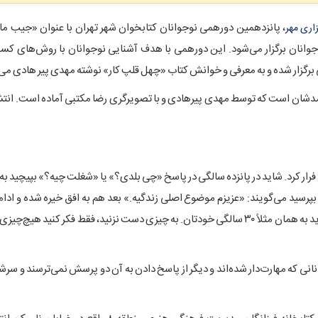
، پانزدهمین دورهمی نوجوانان کتابخوان شهر تهران با عنوان «جیب ما 
اری مهر
وجوانان برگزار می‌شود. این دورهمی با هدف آشنایی نوجوانان با روش‌های کس
برگزار شده و به معرفی و خوانش کتاب «چهل قلپ کار» نوشته مهدی پیر هادی می‌پ
مدشان است که توسط مهدی پیرهادی و با تصویرگری رضا مکتبی آماده است. انتشار
ر کرد. شاید در پانزده‌ سالگی در پاسخ «چی بلدی؟» یا «شغلت چیه؟» بپیچید به ب
ا بپرسید می‌گویند: «عزیزم موضوع اصلی زندگیه.» بعد هم به افق خیره شده و ادا
«کار آدم رو می‌سازه.» اگر مخالفید، یک‌ لحظه چشمتان را ببندید و بپرید به همان مثلاً ۳۰ سالگی خودتان. به چیزی دست نزنید، فقط فکر ک
؛ نوجوانانی که مهارت‌دار شده‌اند و دیگر از پاسخ دادن به آن دو پرسش نمی‌ترسند و سر