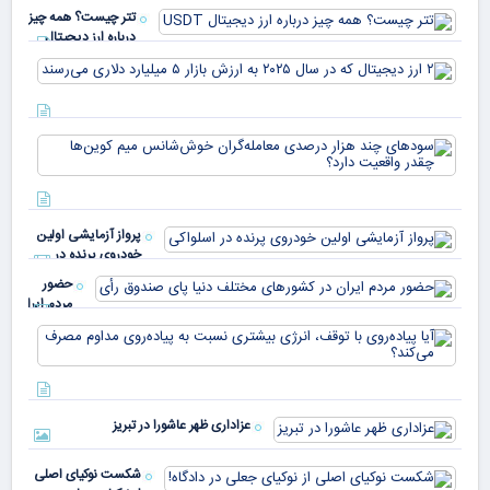
تتر چیست؟ همه چیز
درباره ارز دیجیتال
USDT
۲ ا
دیج
که 
سود
به 
هزا
معا
میلی
خو
دلا
میم
می‌
پرواز آزمایشی اولین
چقد
خودروی پرنده در
دار
اسلواکی
حضور
مردم ایران
در
آیا
کشورهای
پیا
مختلف
با 
دنیا پای
انر
صندوق
بیش
رأی
عزاداری ظهر عاشورا در تبریز
نسب
پیا
مدا
شکست نوکیای اصلی