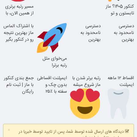
کنکور ۱۴۰5؟ ماز
مسیر رتبه برتری
تابستون و تو
از همین الان، با
یک هفتع جمع
دوره رایگان ماز
دسترسی
دسترسی
با اشتراک الماس
میکنه
شروع میشه!
نامحدود به
نامحدود به
ماز بهترین نتیجه
بهترین
بهترین
رو در کنکور بگیر
آموزش‌ها تا روز
آموزش‌ها تا روز
کنکور
کنکور
می‌خوای مثل
رتبه برترا
بدرخشی؟
اقساط ۱۲ ماهه
رتبه برتر شدن با
ایمپلنت اقساطی
جمع بندی کنکور
جمع‌بندی
ایمپلنت
ماز شروع میشه
بدون چک و
با ماز | ثبت نام
تابستون رایگان
سفته با ٪۲۵
رایگان
ماز
تخفیف
بدون چک و
تا پایان با شما
×
ضامن؛ همین
دیدگاه های ارسال شده توسط شما، پس از تایید توسط خبریا در