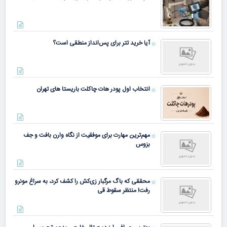
آیا خرید تتر برای پس‌انداز منطقی است؟
انتخاب اول پودر هات چاکلت باریستا های تهران
مهم‌ترین مهارت برای موفقیت از نگاه وارن بافت و جف
بزوس
محققی که باگ مرگبار زی‌کش را کشف کرد، به سراغ مونرو
رفت! منتظر سقوط قی