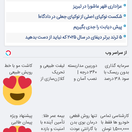
عزاداری ظهر عاشورا در تبریز
شکست نوکیای اصلی از نوکیای جعلی در دادگاه!
پیش دیابت را جدی بگیریم
۵ ترند برتر دیفای در سال ۲۰۲۵ که نباید از دست بدهید
از سراسر وب
سرمایه گذاری
دوربین مداربسته
لیفت طبیعی و
کاشت مو با خط
بدون ریسک با
360 درجه |
تحریک
رویش طبیعی
سود 38 درصد
نصب آسان و
کلاژن‌سازی از
سالانه
راحت
داخل پوست با
24ماه ماندگاری
اقساطی بدون
کارشناسی تمامی
تنها روش قطعی
بیمه عمر طلا:
پیشنهاد ویژه
بهره
خودرو ها فقط با
درمان بوی بدن
تأمین آینده با
پیمان طالبی
1,500,000 تومان
با گارانتی عودت
امنیت و بازده
جوان شو