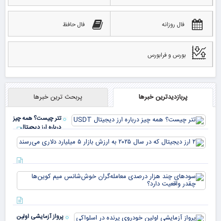
فال روزانه
فال حافظ
بورس و فرابورس
پربازدیدترین خبرها
پربحث ترین خبرها
تتر چیست؟ همه چیز
درباره ارز دیجیتال
USDT
۲ ا
دیج
که 
سود
به 
هزا
معا
میلی
خو
دلا
میم
می‌
پرواز آزمایشی اولین
چقد