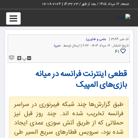
جمعه, ۱۶ مرداد ۱۴۰۵ / بعد از ظهر /
14:32:23
|
2026-08-07
Toggle
igation
کد خبر:
3189 |
علمی و فناوری
|
تاریخ انتشار :
۰۹ مرداد ۱۴۰۳ - ۶:۴۲ |
ارسال توسط :
خبریا
61
پ
قطعی اینترنت فرانسه در میانه
بازی‌های المپیک
طبق گزارش‌ها چند شبکه فیبرنوری در سراسر
فرانسه تخریب شده اند. چند روز قبل نیز
حملاتی که از طریق آتش سوزی عمدی ایجاد
شده بود، سرویس قطارهای سریع السیر طی