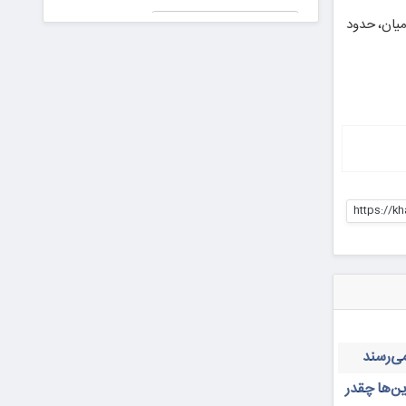
جعلی در
پیش دیابت را
این میان، حدود
دادگاه!
جدی بگیریم
رای برای ایران عزیز
https://k
ن‌ها چقدر