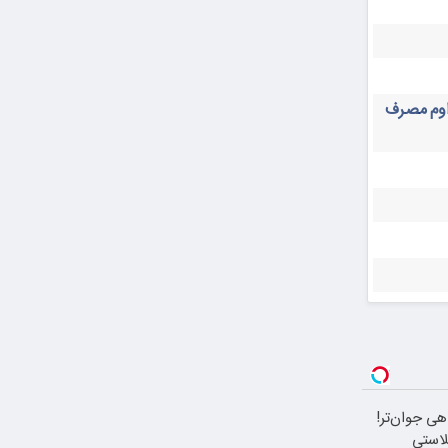
داوم مصرف
هی جوان‌تر!