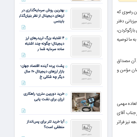
بهترین روش سرمایه‌گذاری در
ان رضوی که
ارزهای دیجیتال از نظر بنیان‌گذار
زبانی دفتر
بایننس
بازگوکردن،
۴ اشتباه بزرگ تریدرهای ارز
به ما توصیه
دیجیتال؛ چگونه چند اشتباه
ساده سرمایه شما ر
ی آن مصداق
پشت پرده آینده اقتصاد جهان؛
سان مؤمن و
بازار ارزهای دیجیتال ۲۰ سال
دیگر چه شکلی خ
خرید دوربین متری؛ راهکاری
ارزان برای نشت یابی
لعاده مهمی
 جناب آقای
ز سه دهه نیز فراتر
آیا خرید تتر برای پس‌انداز
منطقی است؟