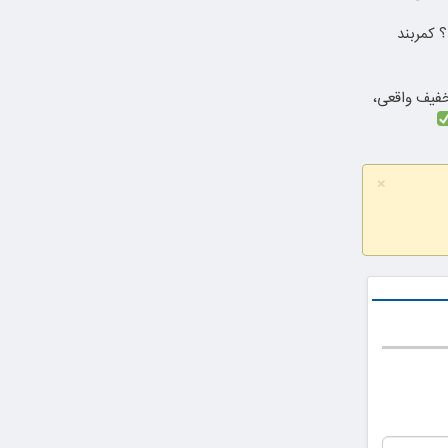
 کمربند
دندان با ۲۵٪ تخفیف واقعی،
×