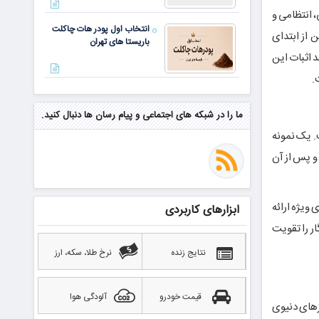
، انتظامی و
انتخاب اول پودر هات چاکلت
 از ابتدای
باریستا های تهران
 اثبات این
مهم‌ترین مهارت برای موفقیت از
نگاه وارن بافت و جف بزوس
ما را در شبکه های اجتماعی و پیام رسان ها دنبال کنید.
. یک نمونه
 و پس از آن
محققی که باگ مرگبار زی‌کش را
کشف کرد، به سراغ مونرو رفت!
منتظر سقوط قی
 ویژه ارائه
ابزارهای کاربردی
بهترین صرافی ارز دیجیتال
ر را تقویت
خارجی بدون تحریم را بشناسید؛
آپدیت ۲۰۲۶
نتایج زنده
نرخ طلا، سکه، ارز
قیمت خودرو
آلودگی هوا
زهای دنیوی