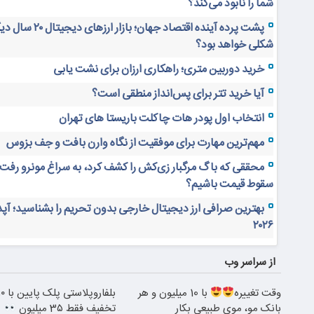
شما را نابود می‌کند؟
پشت پرده آینده اقتصاد جهان؛ بازار ارز
شکلی خواهد بود؟
خرید دوربین متری؛ راهکاری ارزان برای نشت یابی
آیا خرید تتر برای پس‌انداز منطقی است؟
انتخاب اول پودر هات چاکلت باریستا های تهران
مهم‌ترین مهارت برای موفقیت از نگاه وارن بافت و جف بزوس
محققی که باگ مرگبار زی‌کش را کشف کرد، به سراغ مونرو رفت!
سقوط قیمت باشیم؟
بهترین صرافی ارز دیجیتال خارجی بدون تحریم را بشناسید؛ آپ
۲۰۲۶
از سراسر وب
وقت تغییره
با 10 میلیون و هر
بانک مو، موی طبیعی بکار
تخفیف فقط 3۵ میلیون