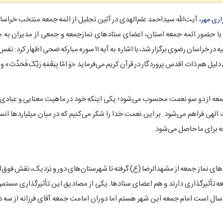
، آیت‌الله سیداحمد علم‌الهدی در آئین تجلیل از ائمه جمعه منتخب خراس
اری مهر
ا حضور ائمه جمعه استان، اعضای ستادهای نمازجمعه و جمعی از مدیران به می
 خراسان رضوی برگزار شد، با اشاره به آیه ۱۱ سوره مبارکه
ضحی
اظهار کرد: نفس 
ت اقدس پروردگار در قرآن کریم می‌فرماید «وَ امّا بِنِعْمَهِ رَبِّکَ فَحَدِّث» و 
 جمعه از دو سو نعمت محسوب می‌شود؛ یکی اینکه خود در ماهیت معنایی و عباد
الهی فراهم می‌شود. بر این نعمت خدا را شکر می‌کنیم که در میان میلیاردها ان
عه برای ما حاصل می‌شود.
 نماز جمعه از مشهدالرضا (ع) گرفته تا شهرستان‌های دور و نزدیک، نقش فوق‌ا
جمعه تأثیرگذاری دارند و هم اعضای ستادها. یکی از مصادیق این تأثیرگذاری مستمر
رزانه است که امروز نیز در جمع ما حاضر هستند. شما ببینید بنده ۲۰ سال است امام جمعه این شهر هستم اما دوران امامت جمعه آقای فرزانه ا