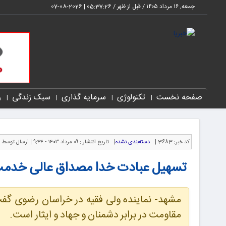
جمعه, ۱۶ مرداد ۱۴۰۵ / قبل از ظهر /
05:37:27
|
2026-08-07
صفحه نخست
تکنولوژی
سرمایه گذاری
سبک زندگی
ر
کد خبر:
3683 |
دسته‌بندی نشده
|
تاریخ انتشار :
۰۹ مرداد ۱۴۰۳ - ۹:۴۴ |
ارسال توسط 
تسهیل عبادت خدا مصداق عالی خدم
مشهد- نماینده ولی فقیه در خراسان رضوی گفت
مقاومت در برابر دشمنان و جهاد و ایثار است.