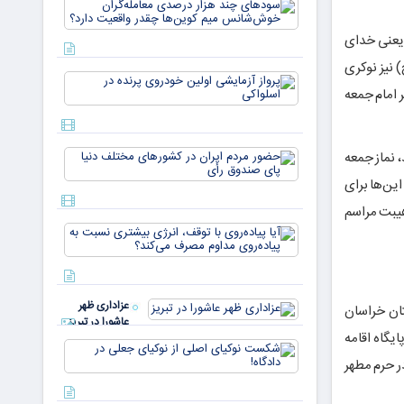
سودهای چن
بازار ۵
هزار درصد
میلیارد
معامله‌گران
ا» یعنی خدای
دلاری
خوش‌شان
می‌رسند
 نیز نوکری
میم کوین‌ه
پرواز
چقدر واقع
ر امام جمعه
آزمایشی
دار
اولین
خودروی
پرنده در
حضور
 نماز جمعه
اسلواکی
مردم ایران
ین‌ها برای
در
کشورهای
هیبت مراسم
مختلف
آیا
دنیا پای
پیاده‌روی
صندوق
با توقف،
رأی
انرژی
بیشتری
عزاداری ظهر
ان خراسان
نسبت به
عاشورا در تبریز
پیاده‌روی
 طور کلی چهار هزار و ۴۰۸ نفر منطبق بر این شرایط و به‌عنوان خادم ستادهای نماز جمعه فعالیت دارند که حوزه خدمت داوطلبانه آنها در ۵۳ پایگاه اقامه
مداوم
شکست
مصرف
نوکیای
ر هفته در حرم مطهر
می‌کن
اصلی از
نوکیای