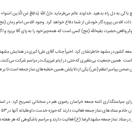
ی به دل راه بدهید. خداوند عالم می‌فرماید «اِنَّ اللهَ یُدافِعُ عَنِ الَّذین امَنو
، ذات اقدس پروردگار خودش از شما دفاع خواهد کرد. وجود اقدس امام زمان (عج)
کر واقعی حضرت بقیه‌الله (عج) کسی است که همه‌چیز خود را به پای آقا بریزد و اگ
جمعه کشور در مشهد خاطرنشان کرد: اخیراً جناب آقای علی‌اکبری در همایش مشهد،
ی است. همین جمعیت بی‌نظیری که حتی در ایام غیرپیک در مراسم شرکت می‌کنند، ا
صحن پیامبر اعظم (ص) یکی از دلایلش همین خطبه‌های نماز جمعه است تا بر 
ای سیاستگذاری ائمه جمعه خراسان رضوی هم در سخنانی تصریح کرد: در است
رضوی، به
در کل استان پراکنده است. از این میان، بیش از ۱۱۰۰ نفر نیز در ستاد نماز جمعه مشهدالرضا (ع) فعالیت دارند و مراسم باشکوهی که ه