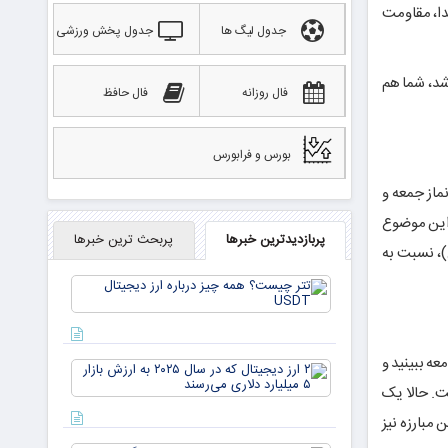
دا، مقاومت
جدول لیگ ها
جدول پخش ورزشی
 شد، شما هم
فال روزانه
فال حافظ
بورس و فرابورس
ماز جمعه و
 این موضوع
پربازدیدترین خبرها
پربحث ترین خبرها
)، نسبت به
تتر
چیست؟
همه چیز
درباره ارز
دیجیتال
عه ببینید و
۲ ارز
USDT
دیجیتال
ت. حالا یک
که در
 مبارزه نیز
سال ۲۰۲۵
به ارزش