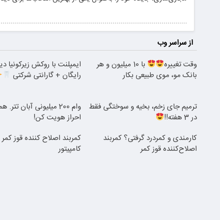
از سراسر وب
وقت تغییره
با 10 میلیون و هر
ایمپلنت با روکش زیرکونیا دی
بانک مو، موی طبیعی بکار
رایگان + گارانتی شرکتی
ترمیم جای زخم، بخیه و سوختگی فقط
وام 200 میلیونی آبان تتر. 
در 3 هفته!!
احراز هویت کن!
کارمندی و کمردرد گرفتی؟ کمربند
کمربند اصلاح کننده قوز کمر ب
اصلاح‌کننده قوز کمر
کامپیتور