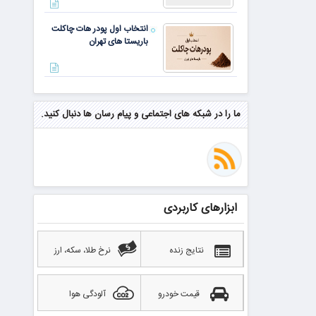
انتخاب اول پودر هات چاکلت
باریستا های تهران
مهم‌ترین مهارت برای موفقیت از
نگاه وارن بافت و جف بزوس
ما را در شبکه های اجتماعی و پیام رسان ها دنبال کنید.
محققی که باگ مرگبار زی‌کش را
کشف کرد، به سراغ مونرو رفت!
منتظر سقوط قی
ابزارهای کاربردی
بهترین صرافی ارز دیجیتال
خارجی بدون تحریم را بشناسید؛
آپدیت ۲۰۲۶
نتایج زنده
نرخ طلا، سکه، ارز
قیمت خودرو
آلودگی هوا