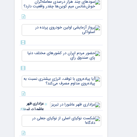
سودهای چن
بازار ۵
هزار درصد
میلیارد
معامله‌گران
دلاری
خوش‌شان
می‌رسند
میم کوین‌ه
پرواز
چقدر واقع
آزمایشی
دار
اولین
خودروی
پرنده در
حضور
اسلواکی
مردم ایران
در
کشورهای
مختلف
آیا
دنیا پای
پیاده‌روی
صندوق
با توقف،
رأی
انرژی
بیشتری
عزاداری ظهر
نسبت به
عاشورا در تبریز
پیاده‌روی
مداوم
شکست
مصرف
نوکیای
می‌کن
اصلی از
نوکیای