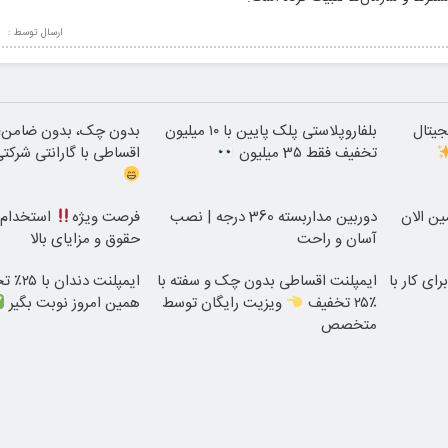
ارسال توسط :
جیتال
بلفاروپلاستی پلک پایین با ۱۰ میلیون
بدون چک، بدون ضامن؛ ا
تخفیف فقط 3۵ میلیون
اقساطی با گارانتی شرکت
همین الان
دوربین مداربسته 360 درجه | نصب
فرصت ویژه
استخدام ب
آسان و راحت
حقوق و مزایای بالا
رای کار با
ایمپلنت اقساطی بدون چک و سفته با
ایمپلنت 
٪۲۵ تخفیف
ویزیت رایگان توسط
همین امروز نوبت بگیر
متخصص