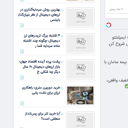
بهترین روش سرمایه‌گذاری در
11 ماه پيش
ارزهای دیجیتال از نظر بنیان‌گذار
بایننس
۴ اشتباه بزرگ تریدرهای ارز
یمپلنتتو
دیجیتال؛ چگونه چند اشتباه
ی شروع کن
ساده سرمایه شما ر
یمه سامان با
پشت پرده آینده اقتصاد جهان؛
بازار ارزهای دیجیتال ۲۰ سال
دیگر چه شکلی خ
دندان با ۲۵٪ تخفیف واقعی،
خرید دوربین متری؛ راهکاری
ارزان برای نشت یابی
آیا خرید تتر برای پس‌انداز
منطقی است؟