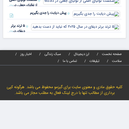
مص
از نوکیای جعلی در
می‌
دادگاه!
پیش دیابت را جدی بگیریم
۵ ترند برتر
دیفای در
سال ۲۰۲۵ که
نباید از دست
بدهید
صفحه نخست
ارز دیجیتال
سبک زندگی
اخبار روز
سلامت
تبلیغات
تماس با ما
کلیه حقوق مادی و معنوی سایت برای گیزمو محفوظ می باشد. هرگونه کپی
برداری از مطالب تنها با درج لینک فعال به مطلب مجاز می باشد.