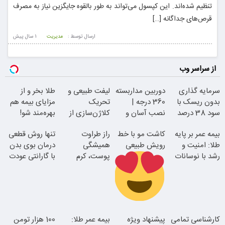
تنظیم شده‌اند. این کپسول می‌تواند به طور بالقوه جایگزین نیاز به مصرف
قرص‌های جداگانه […]
ارسال توسط :
مدیریت
1 سال پيش
از سراسر وب
سرمایه گذاری
دوربین مداربسته
لیفت طبیعی و
طلا بخر و از
بدون ریسک با
360 درجه |
تحریک
مزایای بیمه هم
سود 38 درصد
نصب آسان و
کلاژن‌سازی از
بهره‌مند شو!
سالانه
راحت
داخل پوست با
بیمه عمر بر پایه
کاشت مو با خط
راز طراوت
تنها روش قطعی
24ماه ماندگاری
طلا: امنیت و
رویش طبیعی
همیشگی
درمان بوی بدن
رشد با نوسانات
پوست، کرم
با گارانتی عودت
قیمت
جوانساز جلبک با
وجه
45%تخفیف
جوان شو
اقساطی بدون
کارشناسی تمامی
پیشنهاد ویژه
بیمه عمر طلا:
100 هزار تومن
بهره