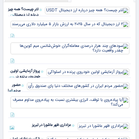
تتر چیست؟ همه چیز
درباره ارز دیجیتال
USDT
۲ ا
دیج
که 
سود
به 
هزا
معا
میلی
خو
دلا
میم
می‌
پرواز آزمایشی اولین
چقد
خودروی پرنده در
دار
اسلواکی
حضور
مردم ایران
در
آیا
کشورهای
پیا
مختلف
با 
دنیا پای
انر
صندوق
بیش
رأی
عزاداری ظهر عاشورا در تبریز
نسب
پیا
مدا
شکست نوکیای اصلی