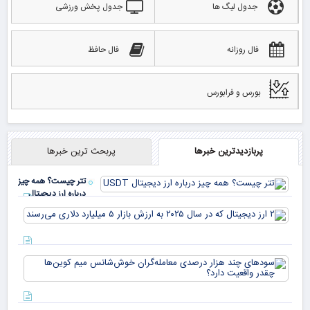
جدول لیگ ها
جدول پخش ورزشی
فال روزانه
فال حافظ
بورس و فرابورس
پربازدیدترین خبرها
پربحث ترین خبرها
تتر چیست؟ همه چیز
درباره ارز دیجیتال
USDT
۲ ا
دیج
که 
سود
به 
هزا
معا
میلی
خو
دلا