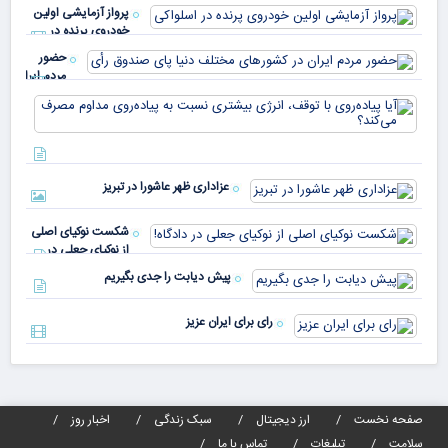
میم
می‌
پرواز آزمایشی اولین
چقد
خودروی پرنده در
دار
اسلواکی
حضور
مردم ایران
در
آیا
کشورهای
پیا
مختلف
با 
دنیا پای
انر
صندوق
بیش
رأی
عزاداری ظهر عاشورا در تبریز
نسب
پیا
مدا
شکست نوکیای اصلی
مص
از نوکیای جعلی در
می‌
دادگاه!
پیش دیابت را جدی بگیریم
رای برای ایران عزیز
صفحه نخست
ارز دیجیتال
سبک زندگی
اخبار روز
سلامت
تبلیغات
تماس با ما