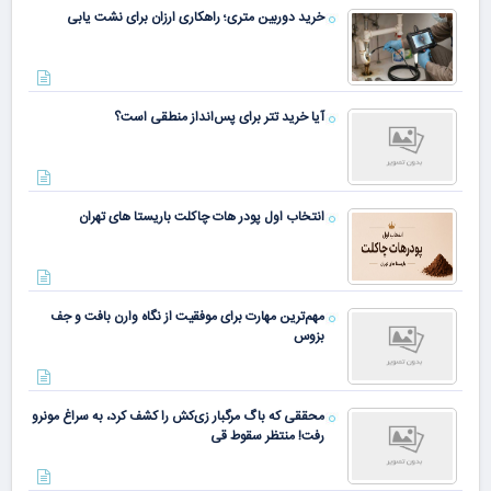
خرید دوربین متری؛ راهکاری ارزان برای نشت یابی
آیا خرید تتر برای پس‌انداز منطقی است؟
انتخاب اول پودر هات چاکلت باریستا های تهران
مهم‌ترین مهارت برای موفقیت از نگاه وارن بافت و جف
بزوس
محققی که باگ مرگبار زی‌کش را کشف کرد، به سراغ مونرو
رفت! منتظر سقوط قی