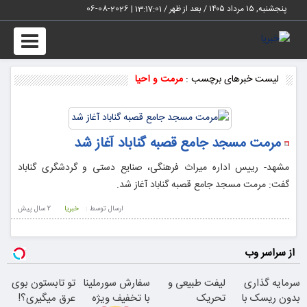
پنجشنبه, ۱۵ مرداد ۱۴۰۵ / بعد از ظهر /
13:17:02
|
2026-08-06
Toggle
vigation
لیست خبرهای برچسب :
مرمت و احیا
مرمت مسجد جامع قصبه گناباد آغاز شد
مشهد- رییس اداره میراث فرهنگی، صنایع دستی و گردشگری گناباد
گفت: مرمت مسجد جامع قصبه گناباد آغاز شد.
ارسال توسط :
خبریا
2 سال پيش
از سراسر وب
سرمایه گذاری
لیفت طبیعی و
سفارش سورملینا
تو تابستون بوی
بدون ریسک با
تحریک
با تخفیف ویژه
عرق میگیری؟!