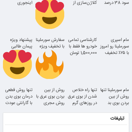
سود 38 درصد
کلاژن‌سازی از
اینجوری
سالانه
داخل پوست با
درمانش کن!!
24ماه ماندگاری
رفع بوی عرق در
مام اسپری
کارشناسی تمامی
سفارش سورملینا
پیشنهاد ویژه
2 دقیقه!
سورملینا رو امروز
خودرو ها فقط با
با تخفیف ویژه
پیمان طالبی
با ۲۵٪ تخفیف
1,500,000 تومان
جوان شو
بخر
موجودی
سفارش سورملینا
مام سورملینا تنها
تنها راه خلاص
روش از بین
تنها روش قطعی
محدود!!!!
با تخفیف ویژه
روش از بین
شدن از بوی عرق
بردن بوی عرق با
درمان بوی بدن
بردن بوی بد
در روزهای گرم
روش مجری
با گارانتی عودت
بدن (کلیک کن
معروف (فیلم را
وجه
و مشاوره بگیر)
ببینید)
تبلیغات