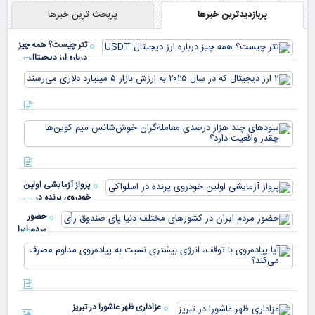
پربازدیدترین خبرها
پربحث ترین خبرها
تتر چیست؟ همه چیز
درباره ارز دیجیتال
USDT
۲ ا
دیج
که 
سود
به 
هزا
معا
میلی
خو
دلا
میم
می‌
پرواز آزمایشی اولین
چقد
خودروی پرنده در
دار
اسلواکی
حضور
مردم ایران
در
آیا
کشورهای
پیا
مختلف
با 
دنیا پای
انر
صندوق
بیش
رأی
عزاداری ظهر عاشورا در تبریز
نسب