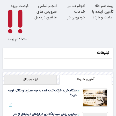
موجودی
این دکتر کرم
بیمه عمر طلا:
انجام تمامی
انجام تمامی
فرصت ویژه
محدود!!!!
ترمیم کننده 23
تأمین آینده با
خدمات
سرویس های
روزه ساخت!
امنیت و بازده
خودرویی در
ماشین درمحل
بالا
محل با یدک
دات کام
استخدام بیمه
سامان با حقوق
و مزایای بالا
تبلیغات
آخرین خبرها
ارز دیجیتال
هنگام خرید شرکت ثبت شده به چه معیارها و نکاتی توجه
کنیم؟
بهترین روش سرمایه‌گذاری در ارزهای دیجیتال از نظر