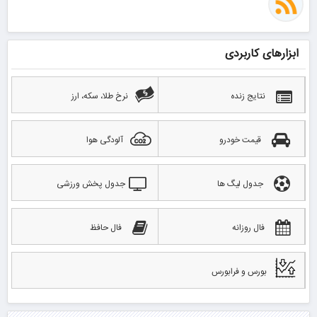
ابزارهای کاربردی
نتایج زنده
نرخ طلا، سکه، ارز
قیمت خودرو
آلودگی هوا
جدول لیگ ها
جدول پخش ورزشی
فال روزانه
فال حافظ
بورس و فرابورس