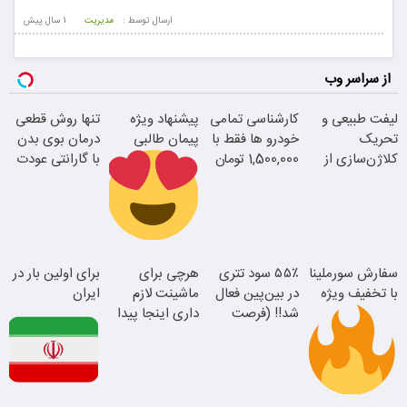
ارسال توسط :
مدیریت
1 سال پيش
از سراسر وب
لیفت طبیعی و
کارشناسی تمامی
پیشنهاد ویژه
تنها روش قطعی
تحریک
خودرو ها فقط با
پیمان طالبی
درمان بوی بدن
کلاژن‌سازی از
1,500,000 تومان
با گارانتی عودت
داخل پوست با
وجه
24ماه ماندگاری
سفارش سورملینا
سفارش سورملینا
۵۵٪ سود تتری
هرچی برای
برای اولین بار در
با تخفیف ویژه
با تخفیف ویژه
در بین‌پین فعال
ماشینت لازم
ایران
همین الان ببین
شد!! (فرصت
داری اینجا پیدا
جوان شو
محدود ثبت‌نام)
میشه!!!ثبت نام
در یدک