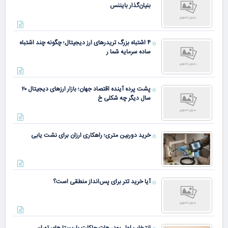
بنیان‌گذار بایننس
۴ اشتباه بزرگ تریدرهای ارز دیجیتال؛ چگونه چند اشتباه
ساده سرمایه شما ر
پشت پرده آینده اقتصاد جهان؛ بازار ارزهای دیجیتال ۲۰
سال دیگر چه شکلی خ
خرید دوربین متری؛ راهکاری ارزان برای نشت یابی
آیا خرید تتر برای پس‌انداز منطقی است؟
انتخاب اول پودر هات چاکلت باریستا های تهران