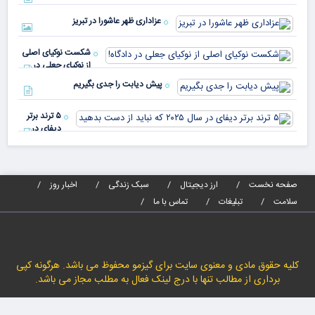
صندوق
بیش
رأی
عزاداری ظهر عاشورا در تبریز
نسب
پیا
مدا
شکست نوکیای اصلی
مص
از نوکیای جعلی در
می‌
دادگاه!
پیش دیابت را جدی بگیریم
۵ ترند برتر
دیفای در
سال ۲۰۲۵ که
نباید از دست
بدهید
صفحه نخست
ارز دیجیتال
سبک زندگی
اخبار روز
سلامت
تبلیغات
تماس با ما
کلیه حقوق مادی و معنوی سایت برای گیزمو محفوظ می باشد. هرگونه کپی
برداری از مطالب تنها با درج لینک فعال به مطلب مجاز می باشد.