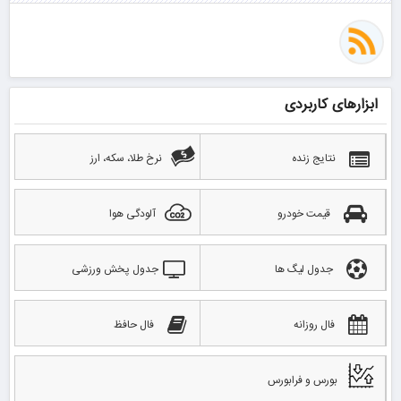
ابزارهای کاربردی
نتایج زنده
نرخ طلا، سکه، ارز
قیمت خودرو
آلودگی هوا
جدول لیگ ها
جدول پخش ورزشی
فال روزانه
فال حافظ
بورس و فرابورس