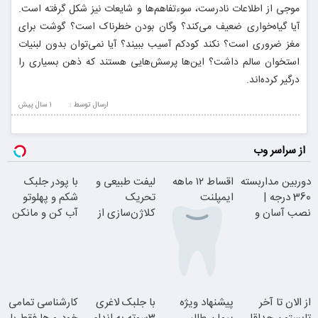
موجی از اطلاعات نادرست، سوءتفاهم‌ها و شایعات نیز شکل گرفته است.
آیا گیاه‌خواری ضعیف می‌کند؟ وگان بودن خطرناک است؟ گوشت برای
مغز ضروری است؟ نکند کودکم آسیب ببیند؟ آیا نمی‌توان بدون لبنیات
استخوان سالم داشت؟ این‌ها پرسش‌هایی هستند که ذهن بسیاری را
درگیر کرده‌اند.
ارسال توسط :
1 سال پيش
از سراسر وب
دوربین مداربسته
اقساط ۱۲ ماهه
لیفت طبیعی و
با پودر جلبک
360 درجه |
ایمپلنت
تحریک
شکم و پهلوتو
نصب آسان و
کلاژن‌سازی از
آب کن و مانکن
راحت
داخل پوست با
شو(تخفیف تا
24ماه ماندگاری
امشب)
بدون چک و
از الان تا آخر
پیشنهاد ویژه
با جلبک لاغری
کارشناسی تمامی
ضامن؛ همین