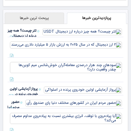
پربازدیدترین خبرها
پربحث ترین خبرها
تتر چیست؟ همه چیز
درباره ارز دیجیتال
USDT
۲ ا
دیج
که 
سود
به 
هزا
معا
میلی
خو
دلا
میم
می‌
پرواز آزمایشی اولین
چقد
خودروی پرنده در
دار
اسلواکی
حضور
مردم ایران
در
آیا
کشورهای
پیا
مختلف
با 
دنیا پای
انر