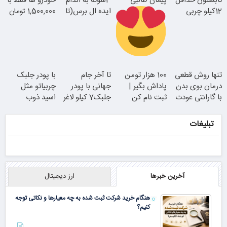
تابستون حداقل
پیمان طالبی
3سوته به اندام
خودرو ها فقط با
امروز اقدام کن
12کیلو چربی
ایده ال برس(تا
1,500,000 تومان
جوان شو
میسوزونی!
امشب تخفیف
ویژه)
سفارش سورملینا
تنها روش قطعی
100 هزار تومن
تا آخر جام
با پودر جلبک
با تخفیف ویژه
درمان بوی بدن
پاداش بگیر |
جهانی با پودر
چربیاتو مثل
با گارانتی عودت
ثبت نام کن
جلبک7 کیلو لاغر
اسید ذوب
وجه
شو
کن(تخفیف تا
امشب)
تبلیغات
همین الان ببین
آخرین خبرها
ارز دیجیتال
هنگام خرید شرکت ثبت شده به چه معیارها و نکاتی توجه
کنیم؟