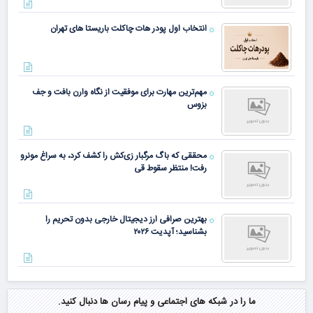
انتخاب اول پودر هات چاکلت باریستا های تهران
مهم‌ترین مهارت برای موفقیت از نگاه وارن بافت و جف
بزوس
محققی که باگ مرگبار زی‌کش را کشف کرد، به سراغ مونرو
رفت! منتظر سقوط قی
بهترین صرافی ارز دیجیتال خارجی بدون تحریم را
بشناسید؛ آپدیت ۲۰۲۶
ما را در شبکه های اجتماعی و پیام رسان ها دنبال کنید.