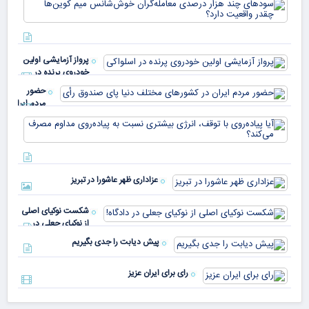
سود
به 
هزا
معا
میلی
خو
دلا
میم
می‌
پرواز آزمایشی اولین
چقد
خودروی پرنده در
دار
اسلواکی
حضور
مردم ایران
در
آیا
کشورهای
پیا
مختلف
با 
دنیا پای
انر
صندوق
بیش
رأی
عزاداری ظهر عاشورا در تبریز
نسب
پیا
مدا
شکست نوکیای اصلی
مص
از نوکیای جعلی در
می‌
دادگاه!
پیش دیابت را جدی بگیریم
رای برای ایران عزیز