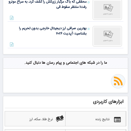
محققی که باگ مرگبار زی‌کش را کشف کرد، به سراغ مونرو
رفت! منتظر سقوط قی
بهترین صرافی ارز دیجیتال خارجی بدون تحریم را
بشناسید؛ آپدیت ۲۰۲۶
ما را در شبکه های اجتماعی و پیام رسان ها دنبال کنید.
ابزارهای کاربردی
نتایج زنده
نرخ طلا، سکه، ارز