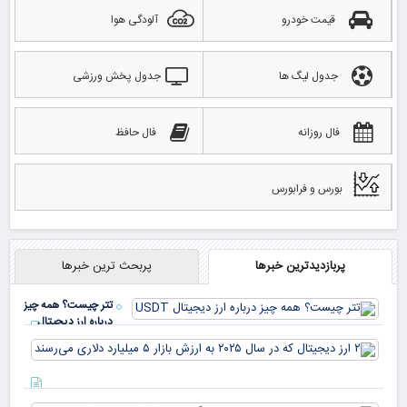
قیمت خودرو
آلودگی هوا
جدول لیگ ها
جدول پخش ورزشی
فال روزانه
فال حافظ
بورس و فرابورس
پربازدیدترین خبرها
پربحث ترین خبرها
تتر چیست؟ همه چیز
درباره ارز دیجیتال
USDT
۲ ا
دیج
که 