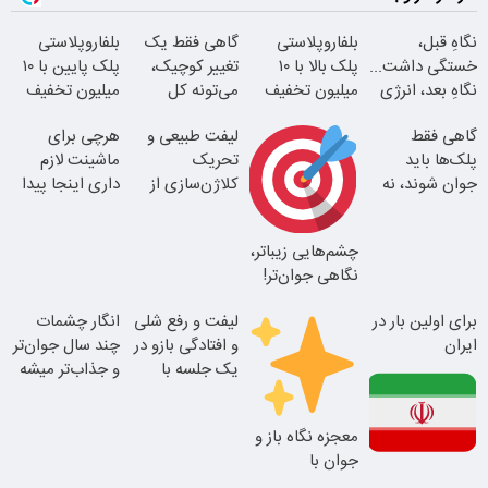
نگاهِ قبل،
بلفاروپلاستی
گاهی فقط یک
بلفاروپلاستی
خستگی داشت...
پلک بالا با ۱۰
تغییر کوچیک،
پلک پایین با ۱۰
نگاهِ بعد، انرژی
میلیون تخفیف
می‌تونه کل
میلیون تخفیف
داره
فقط ۲۵ میلیون
چهرتو متحول
فقط 3۵ میلیون
گاهی فقط
لیفت طبیعی و
هرچی برای
کنه
پلک‌ها باید
تحریک
ماشینت لازم
جوان شوند، نه
کلاژن‌سازی از
داری اینجا پیدا
کل صورت
داخل پوست با
میشه!!!ثبت نام
24ماه ماندگاری
در یدک
چشم‌هایی زیباتر،
بلفا با 25%
نگاهی جوان‌تر!
تخفیف
تغییر طبیعی
برای اولین بار در
لیفت و رفع شلی
انگار چشمات
ایران
و افتادگی بازو در
چند سال جوان‌تر
نتیجه‌ای طبیعی
یک جلسه با
و جذاب‌تر میشه
جوان شو
اندولیفت
25% تخفیف
معجزه نگاه باز و
بلفاروپلاستی
جوان با
این دکتر کرم
بلفاروپلاستی