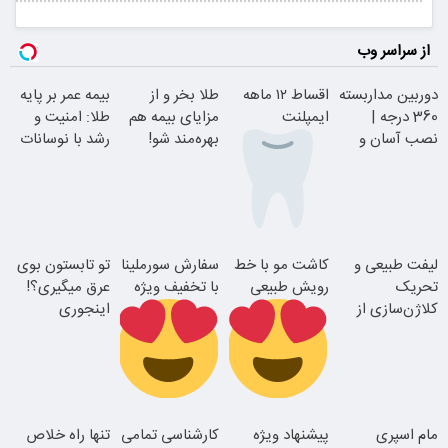
از سراسر وب
دوربین مداربسته
اقساط ۱۲ ماهه
طلا بخر و از
بیمه عمر بر پایه
360 درجه |
ایمپلنت
مزایای بیمه هم
طلا: امنیت و
نصب آسان و
بهره‌مند شو!
رشد با نوسانات
راحت
قیمت
بدون چک و
لیفت طبیعی و
کاشت مو با خط
سفارش سورملینا
تو تابستون بوی
ضامن؛ همین
تحریک
رویش طبیعی
با تخفیف ویژه
عرق میگیری؟!
امروز اقدام کن
کلاژن‌سازی از
اینجوری
داخل پوست با
درمانش کن!!
24ماه ماندگاری
اقساطی بدون
رفع بوی عرق در
مام اسپری
پیشنهاد ویژه
کارشناسی تمامی
تنها راه خلاص
بهره
2 دقیقه!