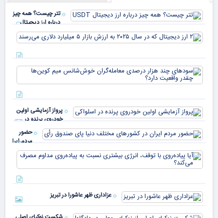
تتر چیست؟ همه چیز
درباره ارز دیجیتال
USDT
۲ ا
دیج
که 
سود
به 
هزا
معا
میلی
خو
دلا
میم
می‌
پرواز آزمایشی اولین
چقد
خودروی پرنده در
دار
اسلواکی
حضور
مردم ایران
در
آیا
کشورهای
پیا
مختلف
با 
دنیا پای
انر
صندوق
بیش
رأی
عزاداری ظهر عاشورا در تبریز
نسب
پیا
مدا
شکست نوکیای اصلی