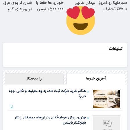
سورملینا رو امروز
پیمان طالبی
خودرو ها فقط با
شدن از بوی عرق
با ۲۵٪ تخفیف
1,500,000 تومان
در روزهای گرم
جوان شو
بخر
سفارش سورملینا
با تخفیف ویژه
فیلم رو ببین
تبلیغات
آخرین خبرها
ارز دیجیتال
هنگام خرید شرکت ثبت شده به چه معیارها و نکاتی توجه
کنیم؟
بهترین روش سرمایه‌گذاری در ارزهای دیجیتال از نظر
بنیان‌گذار بایننس