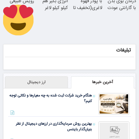
درمان بوی بدن
با پودر قهوه
انرژی بگیر هم
رویش طبیعی
با گارانتی عودت
لاغری(تخفیف تا
کیلو کیلو لاغر
وجه
امشب)
شو!
جوان شو
اقساطی بدون
بهره
تبلیغات
همین الان ببین
آخرین خبرها
ارز دیجیتال
هنگام خرید شرکت ثبت شده به چه معیارها و نکاتی توجه
کنیم؟
بهترین روش سرمایه‌گذاری در ارزهای دیجیتال از نظر
بنیان‌گذار بایننس