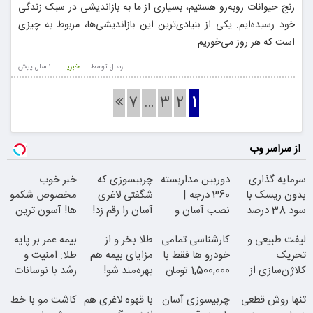
رنج حیوانات روبه‌رو هستیم، بسیاری از ما به بازاندیشی در سبک زندگی
خود رسیده‌ایم. یکی از بنیادی‌ترین این بازاندیشی‌ها، مربوط به چیزی
است که هر روز می‌خوریم.
ارسال توسط :
خبریا
1 سال پيش
7
…
3
2
1
از سراسر وب
سرمایه گذاری
دوربین مداربسته
چربیسوزی که
خبر خوب
بدون ریسک با
360 درجه |
شگفتی لاغری
مخصوص شکمو
سود 38 درصد
نصب آسان و
آسان را رقم زد!
ها! آسون ترین
سالانه
راحت
روش لاغری
لیفت طبیعی و
کارشناسی تمامی
طلا بخر و از
بیمه عمر بر پایه
معرفی شد
تحریک
خودرو ها فقط با
مزایای بیمه هم
طلا: امنیت و
کلاژن‌سازی از
1,500,000 تومان
بهره‌مند شو!
رشد با نوسانات
داخل پوست با
قیمت
تنها روش قطعی
چربیسوزی آسان
با قهوه لاغری هم
کاشت مو با خط
24ماه ماندگاری