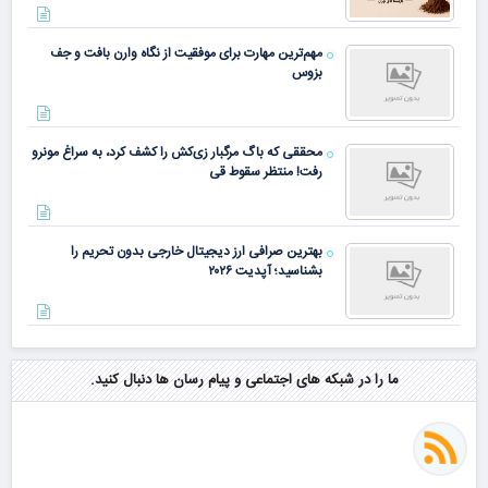
مهم‌ترین مهارت برای موفقیت از نگاه وارن بافت و جف
بزوس
محققی که باگ مرگبار زی‌کش را کشف کرد، به سراغ مونرو
رفت! منتظر سقوط قی
بهترین صرافی ارز دیجیتال خارجی بدون تحریم را
بشناسید؛ آپدیت ۲۰۲۶
ما را در شبکه های اجتماعی و پیام رسان ها دنبال کنید.