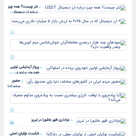
تتر چیست؟ همه چیز
درباره ارز دیجیتال
USDT
۲ ا
دیج
که 
سود
به 
هزا
معا
میلی
خو
دلا
میم
می‌
پرواز آزمایشی اولین
چقد
خودروی پرنده در
دار
اسلواکی
حضور
مردم ایران
در
آیا
کشورهای
پیا
مختلف
با 
دنیا پای
انر
صندوق
بیش
رأی
عزاداری ظهر عاشورا در تبریز
نسب
پیا
مدا
شکست نوکیای اصلی