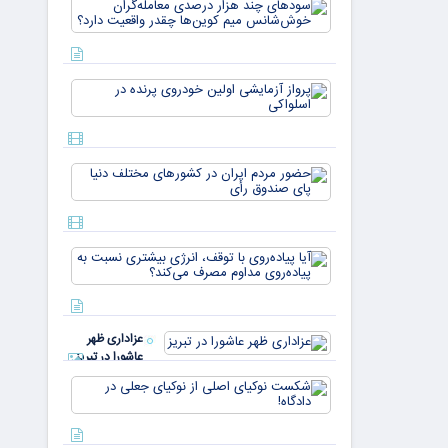
سودهای چن
بازار ۵
هزار درصد
میلیارد
معامله‌گران
دلاری
خوش‌شان
می‌رسند
میم کوین‌ه
پرواز
چقدر واقع
آزمایشی
دار
اولین
خودروی
پرنده در
حضور
اسلواکی
مردم ایران
در
کشورهای
مختلف
آیا
دنیا پای
پیاده‌روی
صندوق
با توقف،
رأی
انرژی
بیشتری
عزاداری ظهر
نسبت به
عاشورا در تبریز
پیاده‌روی
مداوم
شکست
مصرف
نوکیای
می‌کن
اصلی از
نوکیای