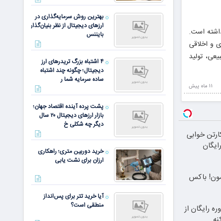
بهترین روش سرمایه‌گذاری در
ارزهای دیجیتال از نظر بنیان‌گذار
داشته است.
بایننس
ی و اخلاقی
یعی، تولید
۴ اشتباه بزرگ تریدرهای ارز
دیجیتال؛ چگونه چند اشتباه
ساده سرمایه شما ر
11 ماه پيش
پشت پرده آینده اقتصاد جهان؛
بازار ارزهای دیجیتال ۲۰ سال
دیگر چه شکلی خ
ارتن خوابی
ایگان
خرید دوربین متری؛ راهکاری
ارزان برای نشت یابی
مون! باکس
آیا خرید تتر برای پس‌انداز
منطقی است؟
ره رایگان از
نه