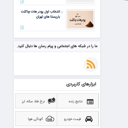
انتخاب اول پودر هات چاکلت
باریستا های تهران
مهم‌ترین مهارت برای موفقیت از
نگاه وارن بافت و جف بزوس
ما را در شبکه های اجتماعی و پیام رسان ها دنبال کنید.
محققی که باگ مرگبار زی‌کش را
کشف کرد، به سراغ مونرو رفت!
منتظر سقوط قی
ابزارهای کاربردی
بهترین صرافی ارز دیجیتال
خارجی بدون تحریم را بشناسید؛
آپدیت ۲۰۲۶
نتایج زنده
نرخ طلا، سکه، ارز
قیمت خودرو
آلودگی هوا