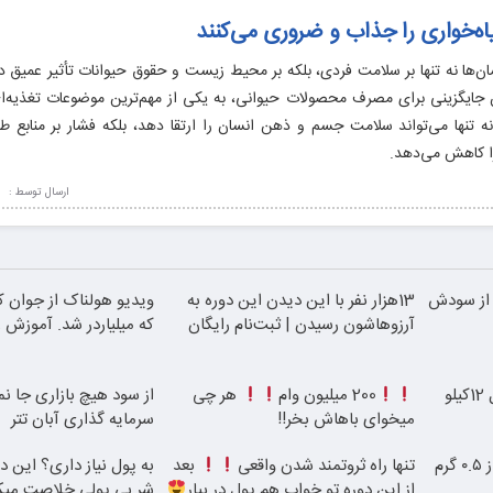
اه‌خواری را جذاب و ضروری می‌کنند
ان‌ها نه تنها بر سلامت فردی، بلکه بر محیط زیست و حقوق حیوانات تأثیر عمیق 
نوان جایگزینی برای مصرف محصولات حیوانی، به یکی از مهم‌ترین موضوعات تغذیه‌ا
 تنها می‌تواند سلامت جسم و ذهن انسان را ارتقا دهد، بلکه فشار بر منابع طب
را کاهش می‌دهد.
ارسال توسط :
 از سودش
13هزار نفر با این دیدن این دوره به
ویدیو هولناک از جوان ک
آرزوهاشون رسیدن | ثبت‌‌نام رایگان
که میلیاردر شد. آموزش ر
از الان تا آخر تابستون حداقل 12کیلو
200 میلیون وام
هر چی
از سود هیچ بازاری جا ن
میخوای باهاش بخر!!
سرمایه گذاری آبان تتر
خرید شمش پلمپ طلاسی، از ۰.۵ گرم
تنها راه ثروتمند شدن واقعی
بعد
به پول نیاز داری؟ این دو
از این دوره تو خواب هم پول در بیار
شر بی پولی خلاصت میک