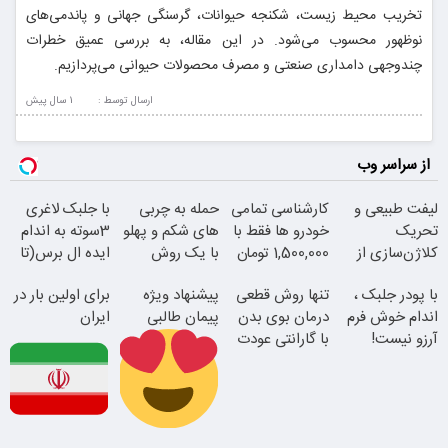
تخریب محیط زیست، شکنجه حیوانات، گرسنگی جهانی و پاندمی‌های
نوظهور محسوب می‌شود. در این مقاله، به بررسی عمیق خطرات
چندوجهی دامداری صنعتی و مصرف محصولات حیوانی می‌پردازیم.
ارسال توسط :
1 سال پيش
از سراسر وب
لیفت طبیعی و
کارشناسی تمامی
حمله به چربی
با جلبک لاغری
تحریک
خودرو ها فقط با
های شکم و پهلو
3سوته به اندام
کلاژن‌سازی از
1,500,000 تومان
با یک روش
ایده ال برس(تا
داخل پوست با
قوی(پودرجلبک
امشب تخفیف
با پودر جلبک ،
تنها روش قطعی
پیشنهاد ویژه
برای اولین بار در
24ماه ماندگاری
سبز45%تخفیف)
ویژه)
اندام خوش فرم
درمان بوی بدن
پیمان طالبی
ایران
آرزو نیست!
با گارانتی عودت
(3تا7 کیلو
وجه
کاهش وزن در
یک ماه)
جوان شو
سفارش سورملینا
این دکتر کرم