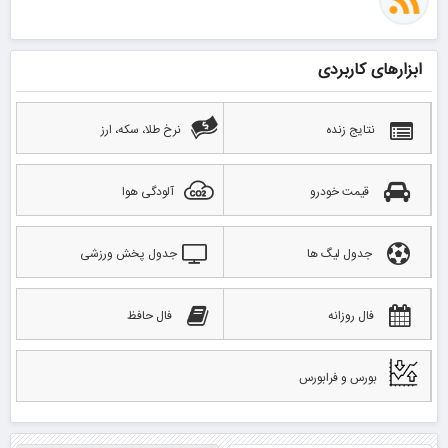
ابزارهای کاربردی
نتایج زنده
نرخ طلا، سکه، ارز
قیمت خودرو
آلودگی هوا
جدول لیگ ها
جدول پخش ورزشی
فال روزانه
فال حافظ
بورس و فرابورس