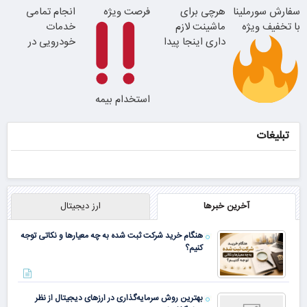
سفارش سورملینا
هرچی برای
فرصت ویژه
انجام تمامی
با تخفیف ویژه
ترمیم کننده 23
با تخفیف ویژه
ماشینت لازم
خدمات
همین الان ببین
روزه ساخت!
داری اینجا پیدا
خودرویی در
میشه!!!ثبت نام
محل با یدک
در یدک
دات کام
استخدام بیمه
موجودی
سامان با حقوق
محدود!!!!
و مزایای بالا
تبلیغات
آخرین خبرها
ارز دیجیتال
هنگام خرید شرکت ثبت شده به چه معیارها و نکاتی توجه
کنیم؟
بهترین روش سرمایه‌گذاری در ارزهای دیجیتال از نظر