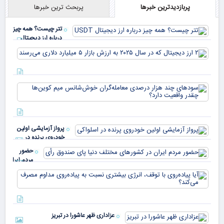
پربازدیدترین خبرها
پربحث ترین خبرها
تتر چیست؟ همه چیز
درباره ارز دیجیتال
USDT
۲ ا
دیج
که 
سود
به 
هزا
معا
میلی
خو
دلا
میم
می‌
پرواز آزمایشی اولین
چقد
خودروی پرنده در
دار
اسلواکی
حضور
مردم ایران
در
آیا
کشورهای
پیا
مختلف
با 
دنیا پای
انر
صندوق
بیش
رأی
عزاداری ظهر عاشورا در تبریز
نسب