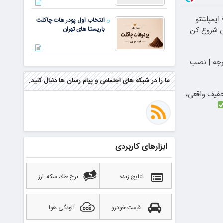
یمپلنتتو
انتخاب اول پودر هات چاکلت
ی شروع کن
باریستا های تهران
ن مداربسته 360 درجه | نصب
مهم‌ترین مهارت برای موفقیت از
نگاه وارن بافت و جف بزوس
ما را در شبکه های اجتماعی و پیام رسان ها دنبال کنید.
دندان با ۲۵٪ تخفیف واقعی،
محققی که باگ مرگبار زی‌کش را
کشف کرد، به سراغ مونرو رفت!
منتظر سقوط قی
ابزارهای کاربردی
بهترین صرافی ارز دیجیتال
خارجی بدون تحریم را بشناسید؛
آپدیت ۲۰۲۶
نتایج زنده
نرخ طلا، سکه، ارز
قیمت خودرو
آلودگی هوا