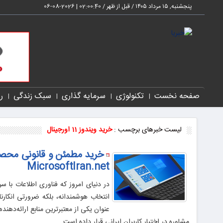
پنجشنبه, ۱۵ مرداد ۱۴۰۵ / قبل از ظهر /
02:00:40
|
2026-08-06
صفحه نخست
تکنولوژی
سرمایه گذاری
سبک زندگی
ر
لیست خبرهای برچسب :
خرید ویندوز 11 اورجینال
خرید مطمئن و قانونی محصو
MicrosoftIran.net
در دنیای امروز که فناوری اطلاعات با س
انتخاب هوشمندانه، بلکه ضرورتی انکارن
عنوان یکی از معتبرترین منابع ارائه‌دهن
مشاوره در اختیار کاربران ایرانی قرار داده است.