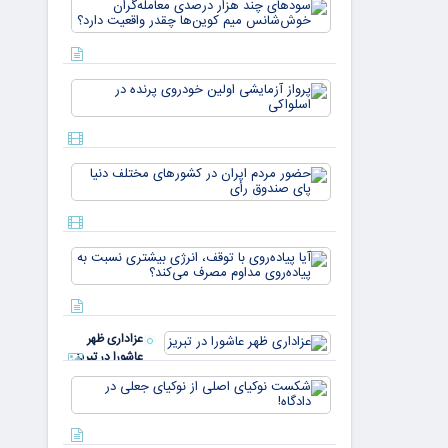
سودهای چن
بازار ۵
هزار درصد
میلیارد
معامله‌گران
دلاری
خوش‌شان
می‌رسند
میم کوین‌ه
پرواز
چقدر واقع
آزمایشی
دار
اولین
خودروی
پرنده در
حضور
اسلواکی
مردم ایران
در
کشورهای
مختلف
آیا
دنیا پای
پیاده‌روی
صندوق
با توقف،
رأی
انرژی
بیشتری
عزاداری ظهر
نسبت به
عاشورا در تبریز
پیاده‌روی
مداوم
شکست
مصرف
نوکیای
می‌کن
اصلی از
نوکیای