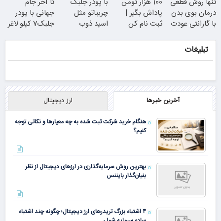
تنها روش قطعی
100 هزار تومن
با پودر جلبک
تا آخر جام
بهره
با تخفیف ویژه
درمان بوی بدن
پاداش بگیر |
چربیاتو مثل
جهانی با پودر
با گارانتی عودت
ثبت نام کن
اسید ذوب
جلبک7 کیلو لاغر
وجه
کن(تخفیف تا
شو
امشب)
تبلیغات
همین الان ببین
آخرین خبرها
ارز دیجیتال
هنگام خرید شرکت ثبت شده به چه معیارها و نکاتی توجه
کنیم؟
بهترین روش سرمایه‌گذاری در ارزهای دیجیتال از نظر
بنیان‌گذار بایننس
۴ اشتباه بزرگ تریدرهای ارز دیجیتال؛ چگونه چند اشتباه
ساده سرمایه شما ر