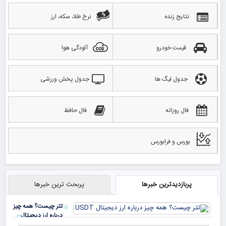
نتایج زنده
نرخ طلا، سکه، ارز
قیمت خودرو
آلودگی هوا
جدول لیگ ها
جدول پخش ورزشی
فال روزانه
فال حافظ
بورس و فرابورس
پربازدیدترین خبرها
پربحث ترین خبرها
تتر چیست؟ همه چیز
درباره ارز دیجیتال
USDT