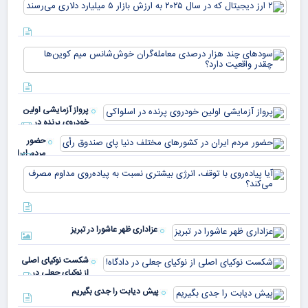
۲ ا
دیج
که 
سود
به 
هزا
معا
میلی
خو
دلا
میم
می‌
پرواز آزمایشی اولین
چقد
خودروی پرنده در
دار
اسلواکی
حضور
مردم ایران
در
آیا
کشورهای
پیا
مختلف
با 
دنیا پای
انر
صندوق
بیش
رأی
عزاداری ظهر عاشورا در تبریز
نسب
پیا
مدا
شکست نوکیای اصلی
مص
از نوکیای جعلی در
می‌
دادگاه!
پیش دیابت را جدی بگیریم