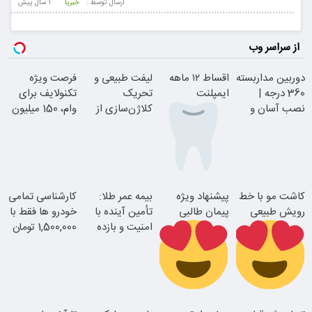
ارسال توسط :
خبریا
1 سال پيش
از سراسر وب
دوربین مداربسته
اقساط ۱۲ ماهه
لیفت طبیعی و
فرصت ویژه
360 درجه |
ایمپلنت
تحریک
تکنولایف برای
نصب آسان و
کلاژن‌سازی از
وام، 150 میلیون
راحت
داخل پوست با
با یک چک
24ماه ماندگاری
بدون چک و
کاشت مو با خط
پیشنهاد ویژه
بیمه عمر طلا:
کارشناسی تمامی
ضامن؛ همین
رویش طبیعی
پیمان طالبی
تأمین آینده با
خودرو ها فقط با
امروز اقدام کن
امنیت و بازده
1,500,000 تومان
جوان شو
بالا
اقساطی بدون
سفارش سورملینا