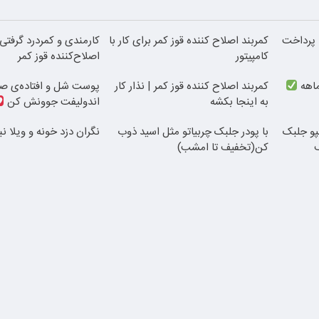
| پرداخت
کمربند اصلاح کننده قوز کمر برای کار با
کارمندی و کمردرد گرفتی؟
کامپیتور
اصلاح‌کننده قوز کمر
کمربند اصلاح کننده قوز کمر | نذار کار
پوست شل و افتاده‌ی صو
به اینجا بکشه
اندولیفت جوونش کن
 شامپو جلبک
با پودر جلبک چربیاتو مثل اسید ذوب
نگران دزد خونه و ویلا ن
کن(تخفیف تا امشب)