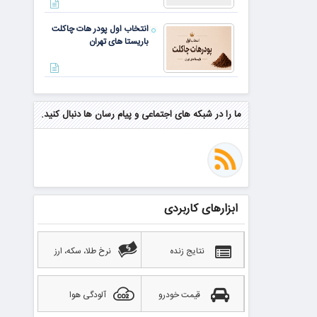
انتخاب اول پودر هات چاکلت
باریستا های تهران
مهم‌ترین مهارت برای موفقیت از
نگاه وارن بافت و جف بزوس
ما را در شبکه های اجتماعی و پیام رسان ها دنبال کنید.
محققی که باگ مرگبار زی‌کش را
کشف کرد، به سراغ مونرو رفت!
منتظر سقوط قی
ابزارهای کاربردی
بهترین صرافی ارز دیجیتال
خارجی بدون تحریم را بشناسید؛
آپدیت ۲۰۲۶
نتایج زنده
نرخ طلا، سکه، ارز
قیمت خودرو
آلودگی هوا