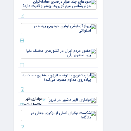
سودهای چن
بازار ۵
هزار درصد
میلیارد
معامله‌گران
دلاری
خوش‌شان
می‌رسند
میم کوین‌ه
پرواز
چقدر واقع
آزمایشی
دار
اولین
خودروی
پرنده در
حضور
اسلواکی
مردم ایران
در
کشورهای
مختلف
آیا
دنیا پای
پیاده‌روی
صندوق
با توقف،
رأی
انرژی
بیشتری
عزاداری ظهر
نسبت به
عاشورا در تبریز
پیاده‌روی
مداوم
شکست
مصرف
نوکیای
می‌کن
اصلی از
نوکیای