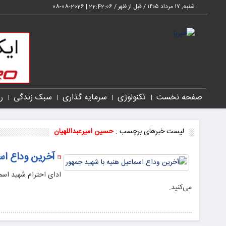
شنبه, ۱۷ مرداد ۱۴۰۵ / قبل از ظهر /
22:42:07
|
2026-08-08
صفحه نخست
تکنولوژی
سرمایه گذاری
سبک زندگی
ر
لیست خبرهای برچسب :
حسین امیرعبداللهیان
آخرین وداع اس
ادای احترام شهید اسم
می‌کنید.