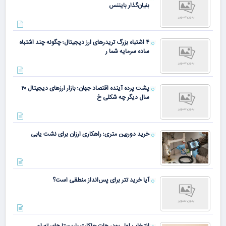
بنیان‌گذار بایننس
۴ اشتباه بزرگ تریدرهای ارز دیجیتال؛ چگونه چند اشتباه
ساده سرمایه شما ر
پشت پرده آینده اقتصاد جهان؛ بازار ارزهای دیجیتال ۲۰
سال دیگر چه شکلی خ
خرید دوربین متری؛ راهکاری ارزان برای نشت یابی
آیا خرید تتر برای پس‌انداز منطقی است؟
انتخاب اول پودر هات چاکلت باریستا های تهران