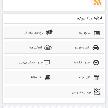
ابزارهای کاربردی
نتایج زنده
نرخ طلا، سکه، ارز
قیمت خودرو
آلودگی هوا
جدول لیگ ها
جدول پخش ورزشی
فال روزانه
فال حافظ
بورس و فرابورس