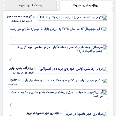
پربازدیدترین خبرها
پربحث ترین خبرها
تتر چیست؟ همه چیز
درباره ارز دیجیتال
USDT
۲ ا
دیج
که 
سود
به 
هزا
معا
میلی
خو
دلا
میم
می‌
پرواز آزمایشی اولین
چقد
خودروی پرنده در
دار
اسلواکی
حضور
مردم ایران
در
آیا
کشورهای
پیا
مختلف
با 
دنیا پای
انر
صندوق
بیش
رأی
عزاداری ظهر عاشورا در تبریز
نسب