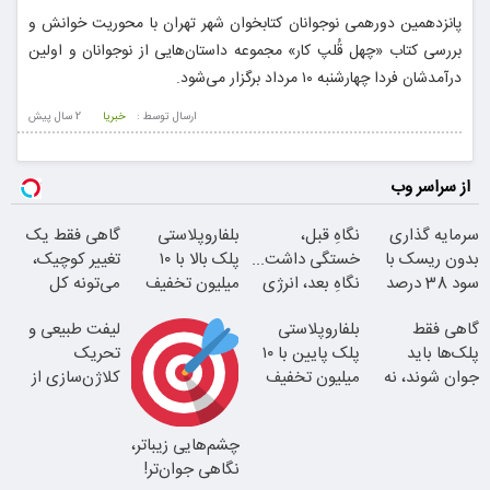
پانزدهمین دورهمی نوجوانان کتابخوان شهر تهران با محوریت خوانش و
بررسی کتاب «چهل قُلپ کار» مجموعه داستان‌هایی از نوجوانان و اولین
درآمدشان فردا چهارشنبه ۱۰ مرداد برگزار می‌شود.
ارسال توسط :
خبریا
2 سال پيش
از سراسر وب
سرمایه گذاری
نگاهِ قبل،
بلفاروپلاستی
گاهی فقط یک
بدون ریسک با
خستگی داشت...
پلک بالا با ۱۰
تغییر کوچیک،
سود 38 درصد
نگاهِ بعد، انرژی
میلیون تخفیف
می‌تونه کل
سالانه
داره
فقط ۲۵ میلیون
چهرتو متحول
گاهی فقط
بلفاروپلاستی
لیفت طبیعی و
کنه
پلک‌ها باید
پلک پایین با ۱۰
تحریک
جوان شوند، نه
میلیون تخفیف
کلاژن‌سازی از
کل صورت
فقط 3۵ میلیون
داخل پوست با
24ماه ماندگاری
چشم‌هایی زیباتر،
بلفا با 25%
نگاهی جوان‌تر!
تخفیف
تغییر طبیعی