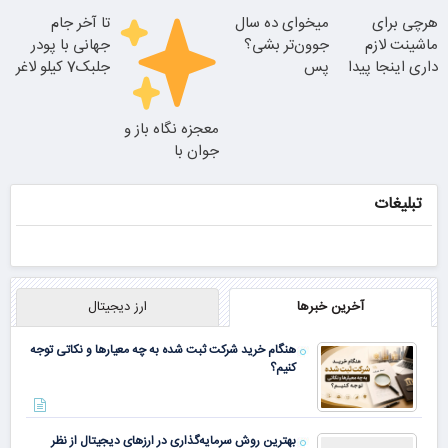
هرچی برای
میخوای ده سال
تا آخر جام
ماشینت لازم
جوون‌تر بشی؟
جهانی با پودر
نتیجه‌ای طبیعی
داری اینجا پیدا
پس
جلبک7 کیلو لاغر
جوان شو
میشه!!!ثبت نام
بلفاروپلاستی
شو
25% تخفیف
در یدک
انجام بده
معجزه نگاه باز و
بلفاروپلاستی
جوان با
بلفاروپلاستی
پلک بالا
تبلیغات
آخرین خبرها
ارز دیجیتال
هنگام خرید شرکت ثبت شده به چه معیارها و نکاتی توجه
کنیم؟
بهترین روش سرمایه‌گذاری در ارزهای دیجیتال از نظر