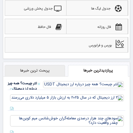
جدول لیگ ها
جدول پخش ورزشی
فال روزانه
فال حافظ
بورس و فرابورس
پربازدیدترین خبرها
پربحث ترین خبرها
تتر چیست؟ همه چیز
درباره ارز دیجیتال
USDT
۲ ا
دیج
که 
سود
به 
هزا
معا
میلی