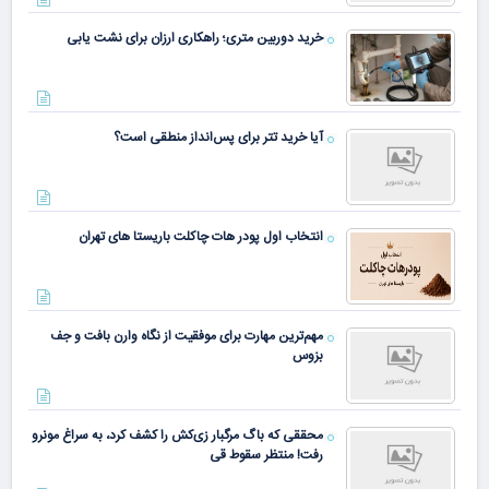
خرید دوربین متری؛ راهکاری ارزان برای نشت یابی
آیا خرید تتر برای پس‌انداز منطقی است؟
انتخاب اول پودر هات چاکلت باریستا های تهران
مهم‌ترین مهارت برای موفقیت از نگاه وارن بافت و جف
بزوس
محققی که باگ مرگبار زی‌کش را کشف کرد، به سراغ مونرو
رفت! منتظر سقوط قی