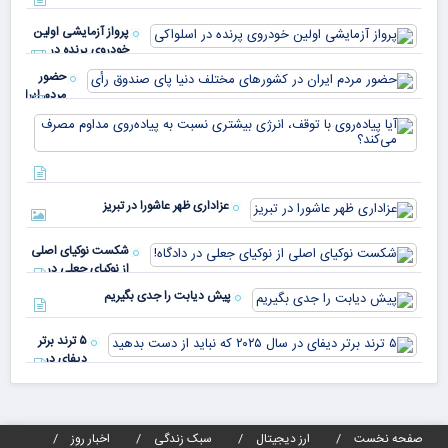
خو
دلا
میم
می‌
پرواز آزمایشی اولین
چقد
خودروی پرنده در
دار
اسلواکی
حضور
مردم ایران
در
آیا
کشورهای
پیا
مختلف
با 
دنیا پای
انر
صندوق
بیش
رأی
عزاداری ظهر عاشورا در تبریز
نسب
پیا
مدا
شکست نوکیای اصلی
مص
از نوکیای جعلی در
می‌
دادگاه!
پیش دیابت را جدی بگیریم
۵ ترند برتر
دیفای در
سال ۲۰۲۵ که
نباید از دست
بدهید
صفحه نخست
ارز دیجیتال
سبک زندگی
اخبار روز